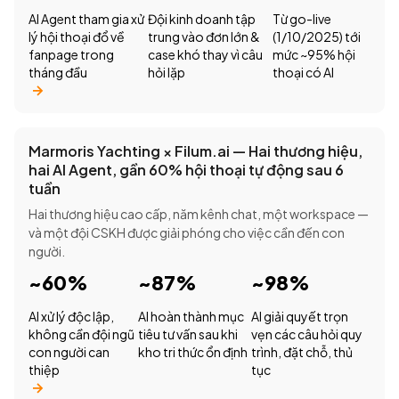
AI Agent tham gia xử
Đội kinh doanh tập
Từ go-live
lý hội thoại đổ về
trung vào đơn lớn &
(1/10/2025) tới
fanpage trong
case khó thay vì câu
mức ~95% hội
tháng đầu
hỏi lặp
thoại có AI
Marmoris Yachting × Filum.ai — Hai thương hiệu,
hai AI Agent, gần 60% hội thoại tự động sau 6
tuần
Hai thương hiệu cao cấp, năm kênh chat, một workspace —
và một đội CSKH được giải phóng cho việc cần đến con
người.
~60%
~87%
~98%
AI xử lý độc lập,
AI hoàn thành mục
AI giải quyết trọn
không cần đội ngũ
tiêu tư vấn sau khi
vẹn các câu hỏi quy
con người can
kho tri thức ổn định
trình, đặt chỗ, thủ
thiệp
tục