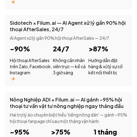
Sidotech × Filum.ai — AI Agent xử lý gần 90% hội
thoại AfterSales, 24/7
AI Agent xử lý gần 90% hội thoại AfterSales — 24/7
~90%
24/7
>87%
Hội thoại AfterSales
Không cần nhân
Hướng dẫn đặt
trên Zalo, Facebook,
viên trực — kể cả
hàng & xử lý sự cố
Instagram
3 giờ sáng
kết nối thiết bị
Nông Nghiệp ADI × Filum.ai — AI gánh ~95% hội
thoại tư vấn vật tư nông nghiệp ngay tháng đầu
Hai trợ lý ảo chuyên biệt hiểu 'tiếng nông dân' — gánh ~95%
hội thoại fanpage chỉ sau một tháng vận hành.
~95%
>75%
1 tháng