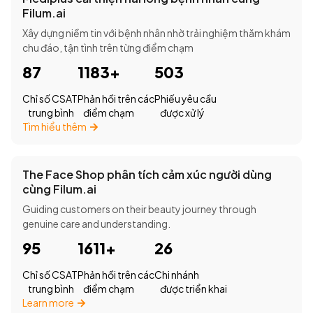
Filum.ai
Xây dựng niềm tin với bệnh nhân nhờ trải nghiệm thăm khám
chu đáo, tận tình trên từng điểm chạm
87
1183+
503
Chỉ số CSAT
Phản hồi trên các
Phiếu yêu cầu
trung bình
điểm chạm
được xử lý
Tìm hiểu thêm
The Face Shop phân tích cảm xúc người dùng
cùng Filum.ai
Guiding customers on their beauty journey through
genuine care and understanding.
95
1611+
26
Chỉ số CSAT
Phản hồi trên các
Chi nhánh
trung bình
điểm chạm
được triển khai
Learn more