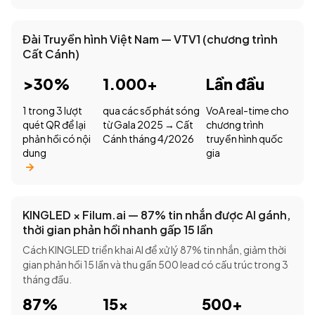
Đài Truyền hình Việt Nam — VTV1 (chương trình
Cất Cánh)
>30%
1.000+
Lần đầu
1 trong 3 lượt
qua các số phát sóng
VoA real-time cho
quét QR để lại
từ Gala 2025 → Cất
chương trình
phản hồi có nội
Cánh tháng 4/2026
truyền hình quốc
dung
gia
KINGLED × Filum.ai — 87% tin nhắn được AI gánh,
thời gian phản hồi nhanh gấp 15 lần
Cách KINGLED triển khai AI để xử lý 87% tin nhắn, giảm thời
gian phản hồi 15 lần và thu gần 500 lead có cấu trúc trong 3
tháng đầu.
87%
15×
500+