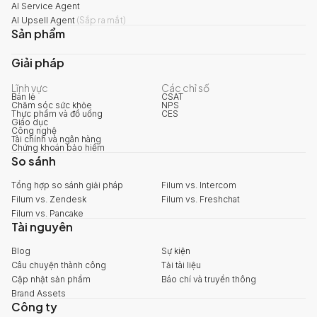
AI Service Agent
AI Upsell Agent
(
Sắp ra mắt
)
Sản phẩm
Giải pháp
Lĩnh vực
Các chỉ số
Bán lẻ
CSAT
Chăm sóc sức khỏe
NPS
Thực phẩm và đồ uống
CES
Giáo dục
Công nghệ
Tài chính và ngân hàng
Chứng khoán bảo hiểm
So sánh
Tổng hợp so sánh giải pháp
Filum vs. Intercom
Filum vs. Zendesk
Filum vs. Freshchat
Filum vs. Pancake
Tài nguyên
Blog
Sự kiện
Câu chuyện thành công
Tải tài liệu
Cập nhật sản phẩm
Báo chí và truyền thông
Brand Assets
Công ty