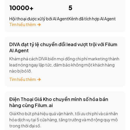
10000+
5
Hội thoại được xử lý bởi AI Agent
Kênh đã tích hợp AI Agent
Tìm hiểu thêm
DIVA đạt tỷ lệ chuyển đổi lead vượt trội với Filum
AI Agent
Khám phá cách DIVA biến mọi đồng chi phí marketing thành
lead nóng ngay lập tức, đảm bảo không một khách hàng
nào bị bỏ lỡ.
Tìm hiểu thêm
Điện Thoại Giá Kho chuyển mình số hóa bán
hàng cùng Filum.ai
Giá Kho bứt phá hiệu quả vận hành, tối ưu chi phí và cá nhân
hóa dịch vụ tại 5 cửa hàng, tăng trưởng và mở rộng quy mô
trong thời đại số.