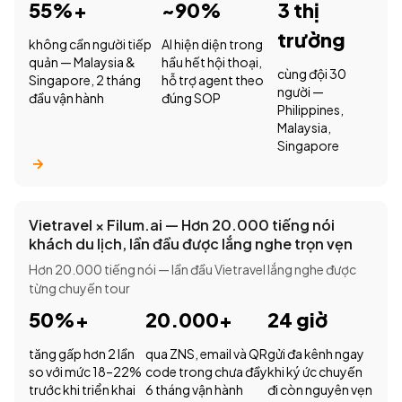
55%+
~90%
3 thị
trường
không cần người tiếp
AI hiện diện trong
quản — Malaysia &
hầu hết hội thoại,
cùng đội 30
Singapore, 2 tháng
hỗ trợ agent theo
người —
đầu vận hành
đúng SOP
Philippines,
Malaysia,
Singapore
Vietravel × Filum.ai — Hơn 20.000 tiếng nói
khách du lịch, lần đầu được lắng nghe trọn vẹn
Hơn 20.000 tiếng nói — lần đầu Vietravel lắng nghe được
từng chuyến tour
50%+
20.000+
24 giờ
tăng gấp hơn 2 lần
qua ZNS, email và QR
gửi đa kênh ngay
so với mức 18–22%
code trong chưa đầy
khi ký ức chuyến
trước khi triển khai
6 tháng vận hành
đi còn nguyên vẹn