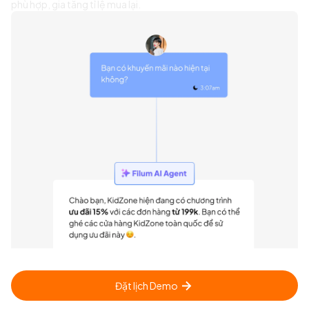
phù hợp, gia tăng tỉ lệ mua lại.
Đặt lịch Demo