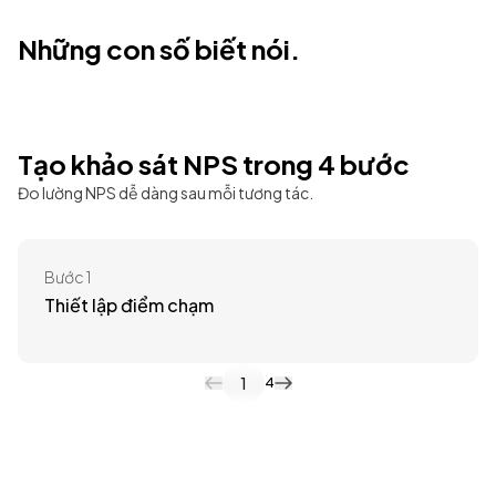
Những con số biết nói.
99%
70%
Tạo khảo sát NPS trong 4 bước
Điểm CSAT trung bình trên mọi điểm chạm
Giảm thời gian xử lý phản hồi
Đo lường NPS dễ dàng sau mỗi tương tác.
Bước 1
Thiết lập điểm chạm
1
4
Bắt đầu đo lường NPS từ ngay hôm nay!