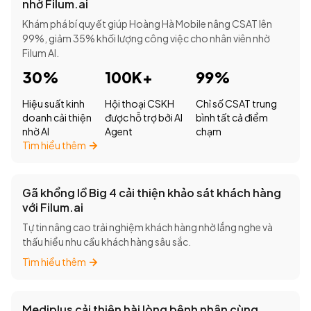
nhờ Filum.ai
Khám phá bí quyết giúp Hoàng Hà Mobile nâng CSAT lên
99%, giảm 35% khối lượng công việc cho nhân viên nhờ
Filum AI.
30%
100K+
99%
Hiệu suất kinh
Hội thoại CSKH
Chỉ số CSAT trung
doanh cải thiện
được hỗ trợ bởi AI
bình tất cả điểm
nhờ AI
Agent
chạm
Tìm hiểu thêm
Gã khổng lồ Big 4 cải thiện khảo sát khách hàng
với Filum.ai
Tự tin nâng cao trải nghiệm khách hàng nhờ lắng nghe và
thấu hiểu nhu cầu khách hàng sâu sắc.
Tìm hiểu thêm
Mediplus cải thiện hài lòng bệnh nhân cùng