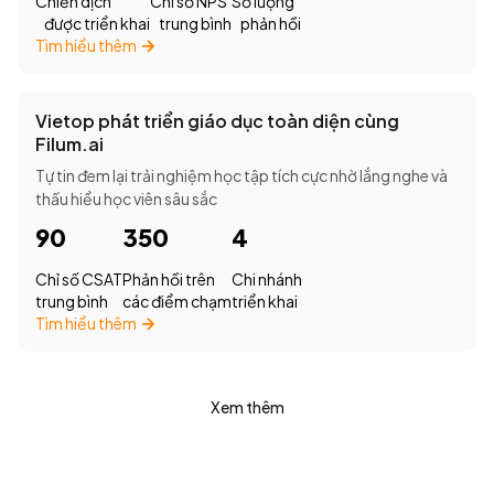
Chiến dịch
Chỉ số NPS
Số lượng
được triển khai
trung bình
phản hồi
Tìm hiểu thêm
Vietop phát triển giáo dục toàn diện cùng
Filum.ai
Tự tin đem lại trải nghiệm học tập tích cực nhờ lắng nghe và
thấu hiểu học viên sâu sắc
90
350
4
Chỉ số CSAT
Phản hồi trên
Chi nhánh
trung bình
các điểm chạm
triển khai
Tìm hiểu thêm
Xem thêm