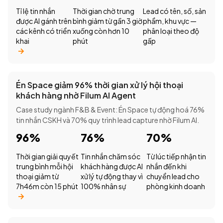
Tỉ lệ tin nhắn
Thời gian chờ trung
Lead có tên, số, sản
được AI gánh trên
bình giảm từ gần 3 giờ
phẩm, khu vực —
các kênh có triển
xuống còn hơn 10
phân loại theo độ
khai
phút
gấp
Én Space giảm 96% thời gian xử lý hội thoại
khách hàng nhờ Filum AI Agent
Case study ngành F&B & Event: Én Space tự động hoá 76%
tin nhắn CSKH và 70% quy trình lead capture nhờ Filum AI.
96%
76%
70%
Thời gian giải quyết
Tin nhắn chăm sóc
Từ lúc tiếp nhận tin
trung bình mỗi hội
khách hàng được AI
nhắn đến khi
thoại giảm từ
xử lý tự động thay vì
chuyển lead cho
7h46m còn 15 phút
100% nhân sự
phòng kinh doanh