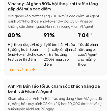
Vinasoy: AI gánh 80% hội thoại khi traffic tăng
gấp đôi mùa cao điểm
Mini game kéo traffic tăng 200% mùa cao điểm, AI Agent
gánh 80% hội thoại end-to-end — đội CSKH Vinasoy
không cần thêm người. Hành trình cùng Filum AI Agent.
80%
91%
1'04"
Hội thoại được AI xử lý
Tỷ lệ tin nhắn AI tiếp
Tốc độ phản
tự động hoàn toàn
nhận xử lý, ổn định cả
hồi trung bình
(end-to-end) cho các
khi traffic tăng
của AI Agent
testcase thí điểm
200% mùa cao
cho mỗi hội
điểm
thoại
Tìm hiểu thêm
Anh Phi Bán Táo tối ưu chăm sóc khách hàng đa
kênh với Filum AI Agent
Khám phá cách Anh Phi Bán Táo ứng dụng Filum AI Agent để
tự động hóa quy trình CSKH, xử lý hơn 10,000 tin nhắn và tự
huấn luyện AI chỉ sau 90 ngày.