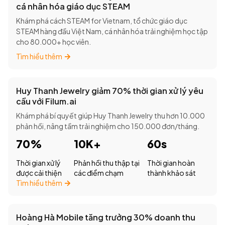
cá nhân hóa giáo dục STEAM
Khám phá cách STEAM for Vietnam, tổ chức giáo dục
STEAM hàng đầu Việt Nam, cá nhân hóa trải nghiệm học tập
cho 80.000+ học viên.
Tìm hiểu thêm
Huy Thanh Jewelry giảm 70% thời gian xử lý yêu
cầu với Filum.ai
Khám phá bí quyết giúp Huy Thanh Jewelry thu hơn 10.000
phản hồi, nâng tầm trải nghiệm cho 150.000 đơn/tháng.
70%
10K+
60s
Thời gian xử lý
Phản hồi thu thập tại
Thời gian hoàn
được cải thiện
các điểm chạm
thành khảo sát
Tìm hiểu thêm
Hoàng Hà Mobile tăng trưởng 30% doanh thu