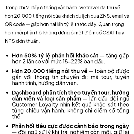
Trong chưa đầy 6 tháng vận hành, Vietravel đã thu về
hơn 20.000 tiếng nói của khách du lịch qua ZNS, email và
QR code — gấp hơn hai lần tỷ lệ trước đây. Quan trọng
hơn, mỗi phản hồi không dừng ở một điểm số CSAT hay
NPS đơn thuần.
Hơn 50% tỷ lệ phản hồi khảo sát
— tăng gấp
hơn 2 lần so với mức 18–22% ban đầu.
Hơn 20.000 tiếng nói thu về
— toàn bộ được
gắn với thông tin chuyến đi: mã tour, tuyến
hành trình, hướng dẫn viên.
Dashboard phân tích theo tuyến tour, hướng
dẫn viên và loại sản phẩm
— lần đầu đội ngũ
Customer Loyalty nhìn kết quả khảo sát theo
từng chiều vận hành, không chỉ điểm số tổng
thể.
Phản hồi tiêu cực được cảnh báo trong ngày
— đội ngũ xử lý khi trải nghiệm còn mới, giữ lại