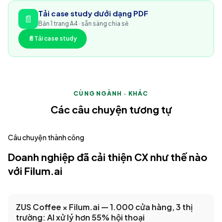
Tải case study dưới dạng PDF
📄
Bản 1 trang A4 · sẵn sàng chia sẻ
📄
Tải case study
CÙNG NGÀNH · KHÁC
Các câu chuyện tương tự
Câu chuyện thành công
Doanh nghiệp đã cải thiện CX như thế nào
với Filum.ai
ZUS Coffee × Filum.ai — 1.000 cửa hàng, 3 thị
trường: AI xử lý hơn 55% hội thoại