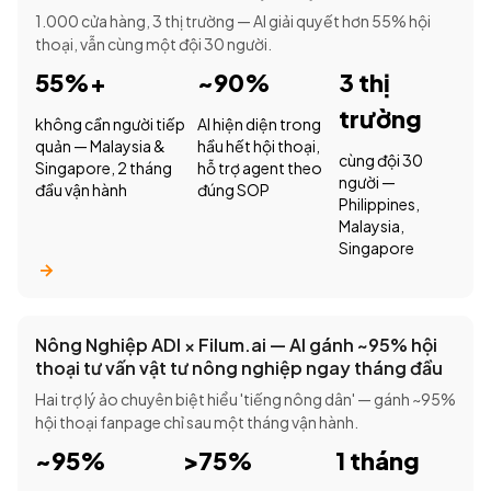
1.000 cửa hàng, 3 thị trường — AI giải quyết hơn 55% hội
thoại, vẫn cùng một đội 30 người.
55%+
~90%
3 thị
trường
không cần người tiếp
AI hiện diện trong
quản — Malaysia &
hầu hết hội thoại,
cùng đội 30
Singapore, 2 tháng
hỗ trợ agent theo
người —
đầu vận hành
đúng SOP
Philippines,
Malaysia,
Singapore
Nông Nghiệp ADI × Filum.ai — AI gánh ~95% hội
thoại tư vấn vật tư nông nghiệp ngay tháng đầu
Hai trợ lý ảo chuyên biệt hiểu 'tiếng nông dân' — gánh ~95%
hội thoại fanpage chỉ sau một tháng vận hành.
~95%
>75%
1 tháng