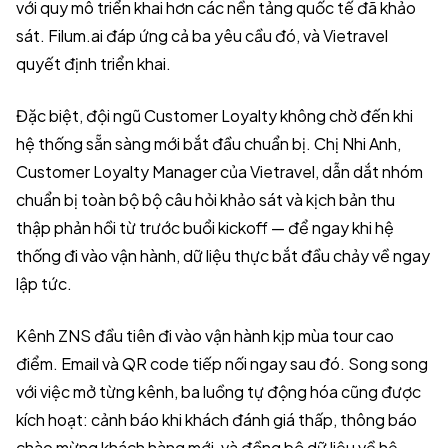
với quy mô triển khai hơn các nền tảng quốc tế đã khảo
sát. Filum.ai đáp ứng cả ba yêu cầu đó, và Vietravel
quyết định triển khai.
Đặc biệt, đội ngũ Customer Loyalty không chờ đến khi
hệ thống sẵn sàng mới bắt đầu chuẩn bị. Chị Nhi Anh,
Customer Loyalty Manager của Vietravel, dẫn dắt nhóm
chuẩn bị toàn bộ bộ câu hỏi khảo sát và kịch bản thu
thập phản hồi từ trước buổi kickoff — để ngay khi hệ
thống đi vào vận hành, dữ liệu thực bắt đầu chảy về ngay
lập tức.
Kênh ZNS đầu tiên đi vào vận hành kịp mùa tour cao
điểm. Email và QR code tiếp nối ngay sau đó. Song song
với việc mở từng kênh, ba luồng tự động hóa cũng được
kích hoạt: cảnh báo khi khách đánh giá thấp, thông báo
chào mừng khách hàng mới, và đồng bộ dữ liệu về hệ