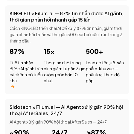
KINGLED × Filum.ai — 87% tin nhắn được AI gánh,
thời gian phản hồi nhanh gấp 15 lần
Cách KINGLED triển khai AI để xử lý 87% tin nhắn, giảm thời
gian phản hồi 15 lần và thu gần 500 lead có cấu trúc trong 3
tháng đầu.
87%
15×
500+
Tỉ lệ tin nhắn
Thời gian chờ trung
Lead có tên, số, sản
được AI gánh trên
bình giảm từ gần 3 giờ
phẩm, khu vực —
các kênh có triển
xuống còn hơn 10
phân loại theo độ
khai
phút
gấp
Sidotech × Filum.ai — AI Agent xử lý gần 90% hội
thoại AfterSales, 24/7
AI Agent xử lý gần 90% hội thoại AfterSales — 24/7
~90%
24/7
>87%