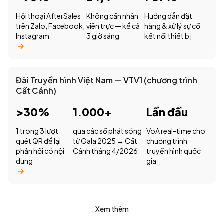
Hội thoại AfterSales
Không cần nhân
Hướng dẫn đặt
trên Zalo, Facebook,
viên trực — kể cả
hàng & xử lý sự cố
Instagram
3 giờ sáng
kết nối thiết bị
Đài Truyền hình Việt Nam — VTV1 (chương trình
Cất Cánh)
>30%
1.000+
Lần đầu
1 trong 3 lượt
qua các số phát sóng
VoA real-time cho
quét QR để lại
từ Gala 2025 → Cất
chương trình
phản hồi có nội
Cánh tháng 4/2026
truyền hình quốc
dung
gia
Xem thêm