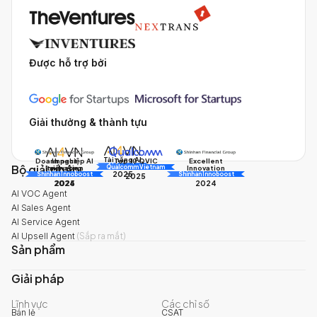
Được hỗ trợ bởi
Giải thưởng & thành tựu
Tài năng AI
Doanh nghiệp AI
Impact
Excellent
Top 10 QVIC
Bộ giải pháp
AI Awards
Innovation
triển vọng
Innovation
Qualcomm Vietnam
2025
Shinhan Innoboost
AI Awards
Shinhan Innoboost
2025
2024
2025
2024
AI VOC Agent
AI Sales Agent
AI Service Agent
AI Upsell Agent
(
Sắp ra mắt
)
Sản phẩm
Giải pháp
Lĩnh vực
Các chỉ số
Bán lẻ
CSAT