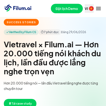
Đặt lịch Demo
VI
SUCCESS STORIES
Verified by Filum CS
⏱
7 phút đọc
Đăng
29/06/2026
Vietravel × Filum.ai — Hơn
20.000 tiếng nói khách du
lịch, lần đầu được lắng
nghe trọn vẹn
Hơn 20.000 tiếng nói — lần đầu Vietravel lắng nghe được từng
chuyến tour
📄
Tải case study