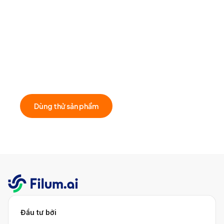
Muốn biết giải pháp của Filum.ai có thể áp
dụng như nào cho doanh nghiệp của bạn?
Đặt lịch tư vấn cùng đội ngũ chúng tôi để khám phá các
giải pháp có thể mang lại giá trị cho doanh nghiệp của
bạn!
Dùng thử sản phẩm
Đầu tư bởi