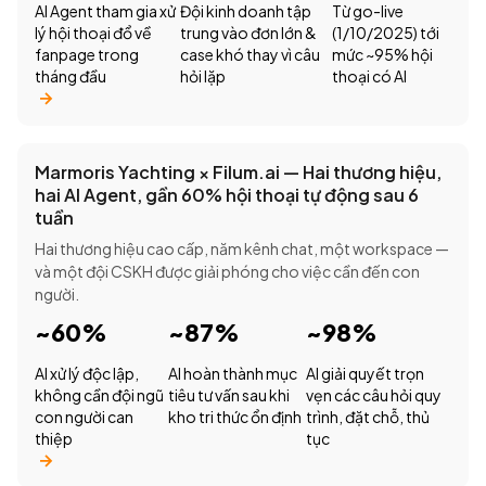
AI Agent tham gia xử
Đội kinh doanh tập
Từ go-live
lý hội thoại đổ về
trung vào đơn lớn &
(1/10/2025) tới
fanpage trong
case khó thay vì câu
mức ~95% hội
tháng đầu
hỏi lặp
thoại có AI
Marmoris Yachting × Filum.ai — Hai thương hiệu,
hai AI Agent, gần 60% hội thoại tự động sau 6
tuần
Hai thương hiệu cao cấp, năm kênh chat, một workspace —
và một đội CSKH được giải phóng cho việc cần đến con
người.
~60%
~87%
~98%
AI xử lý độc lập,
AI hoàn thành mục
AI giải quyết trọn
không cần đội ngũ
tiêu tư vấn sau khi
vẹn các câu hỏi quy
con người can
kho tri thức ổn định
trình, đặt chỗ, thủ
thiệp
tục