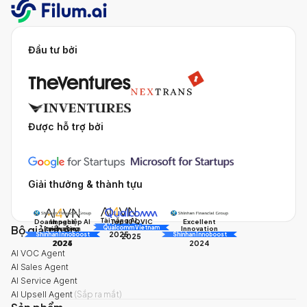
Đầu tư bởi
Được hỗ trợ bởi
Giải thưởng & thành tựu
Tài năng AI
Doanh nghiệp AI
Impact
Excellent
Top 10 QVIC
Bộ giải pháp
AI Awards
Innovation
triển vọng
Innovation
Qualcomm Vietnam
2025
Shinhan Innoboost
AI Awards
Shinhan Innoboost
2025
2024
2025
2024
AI VOC Agent
AI Sales Agent
AI Service Agent
AI Upsell Agent
(
Sắp ra mắt
)