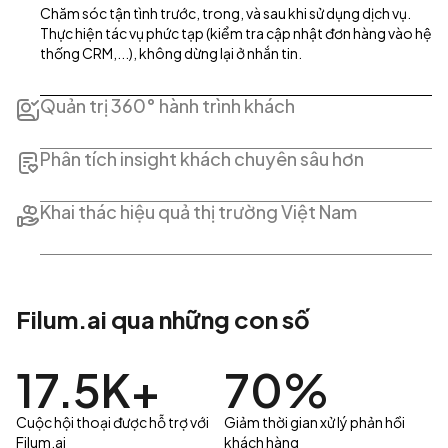
Chăm sóc tận tình trước, trong, và sau khi sử dụng dịch vụ. 
Thực hiện tác vụ phức tạp (kiểm tra cập nhật đơn hàng vào hệ 
thống CRM,...), không dừng lại ở nhắn tin. 
Quản trị 360° hành trình khách
Customer 360 xây dựng bức tranh khách hàng từ dữ liệu giao 
dịch mua hàng, hành vi tương tác, review mạng xã hội, phản 
Phân tích insight khách chuyên sâu hơn
hồi khảo sát,... và hơn thế nữa.
Phân tích từng tin nhắn và feedback. Nắm bắt sắc thái cảm 
xúc và phát hiện chủ đề ‘nóng’. Báo cáo đa chiều trên 1 nền 
Khai thác hiệu quả thị trường Việt Nam
tảng.
AI Agent dành riêng cho tiếng Việt & Đông Nam Á, với khả 
năng nhận diện văn hóa vùng miền, ý định ngầm, cảm xúc, từ 
lóng,... rất thông minh.
Filum.ai qua những con số
17.5K+
70%
Cuộc hội thoại được hỗ trợ với
Giảm thời gian xử lý phản hồi
Filum.ai
khách hàng