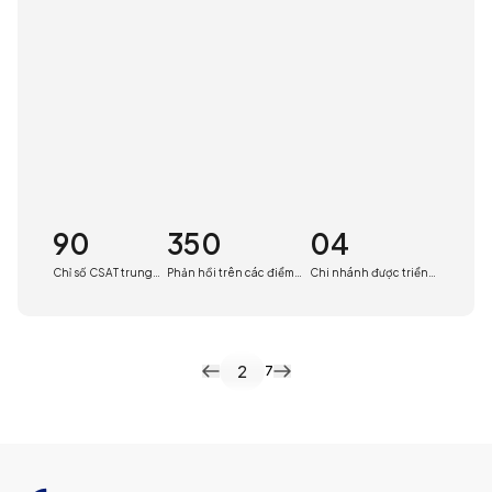
90
350
04
Chỉ số CSAT trung
Phản hồi trên các điểm
Chi nhánh được triển
bình
chạm
khai
2
7