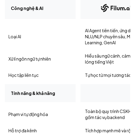
Công nghệ & AI
AI Agent tiên tiến, ứng dụ
Loại AI
NLU/NLP chuyên sâu, Mac
Learning, GenAI
Hiểu sâu ngữ cảnh, cảm xú
Xử lí ngôn ngữ tự nhiên
lóng tiếng Việt
Học tập liên tục
Tự học từ mọi tương tác
Tính năng & khả năng
Toàn bộ quy trình CSKH,
Phạm vi tự động hóa
gồm tác vụ backend
Hỗ trợ đa kênh
Tích hợp mạnh mẽ và rộn