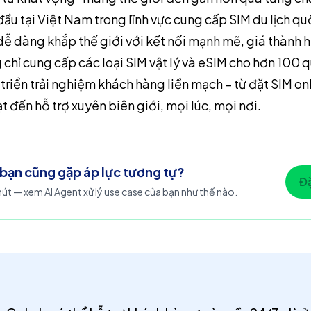
ầu tại Việt Nam trong lĩnh vực cung cấp SIM du lịch q
dễ dàng khắp thế giới với kết nối mạnh mẽ, giá thành h
ng chỉ cung cấp các loại SIM vật lý và eSIM cho hơn 100
triển trải nghiệm khách hàng liền mạch – từ đặt SIM onl
 đến hỗ trợ xuyên biên giới, mọi lúc, mọi nơi.
bạn cũng gặp áp lực tương tự?
Đặ
út — xem AI Agent xử lý use case của bạn như thế nào.