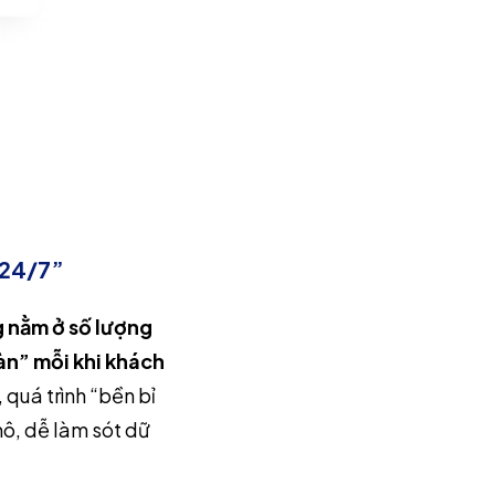
 24/7”
ng nằm ở số lượng
àn” mỗi khi khách
 quá trình “bền bỉ
ô, dễ làm sót dữ