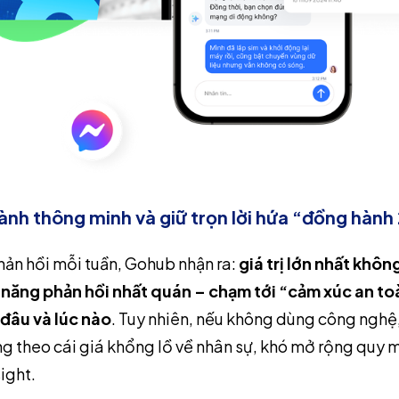
ành thông minh và giữ trọn lời hứa “đồng hành
ản hồi mỗi tuần, Gohub nhận ra:
giá trị lớn nhất khô
 năng phản hồi nhất quán – chạm tới “cảm xúc an to
 đâu và lúc nào
. Tuy nhiên, nếu không dùng công nghệ,
g theo cái giá khổng lồ về nhân sự, khó mở rộng quy m
sight.