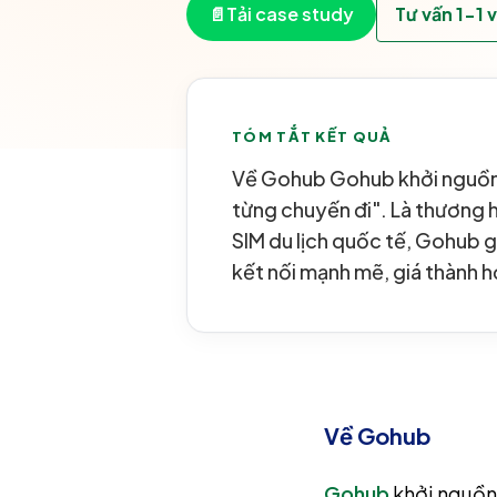
📄
Tải case study
Tư vấn 1-1 
TÓM TẮT KẾT QUẢ
Về Gohub Gohub khởi nguồn 
từng chuyến đi". Là thương h
SIM du lịch quốc tế, Gohub g
kết nối mạnh mẽ, giá thành h
Về Gohub
Gohub
khởi nguồn 