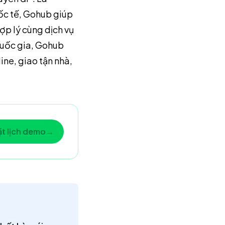
uốc tế, Gohub giúp
ợp lý cùng dịch vụ
 quốc gia, Gohub
ine, giao tận nhà,
t lịch demo
→