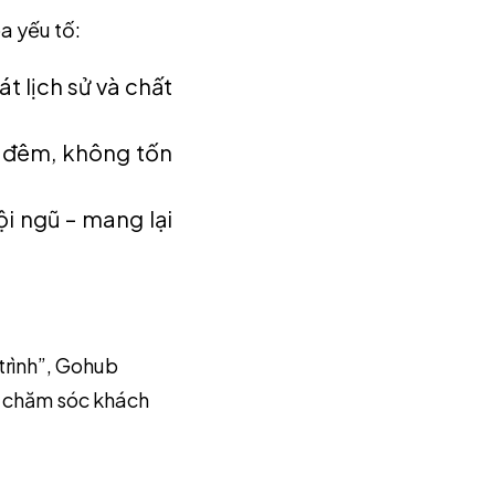
a yếu tố:
t lịch sử và chất
n đêm, không tốn
ội ngũ – mang lại
trình”, Gohub
m chăm sóc khách