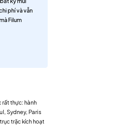
 bất kỳ múi
chi phí và vẫn
 mà Filum
 rất thực: hành
ul, Sydney, Paris
rục trặc kích hoạt