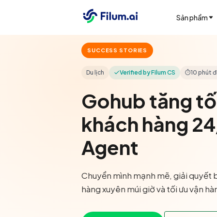
Sản phẩm
SUCCESS STORIES
Du lịch
Verified by Filum CS
⏱
10 phút 
Gohub tăng tố
khách hàng 24/
Agent
Chuyển mình mạnh mẽ, giải quyết 
hàng xuyên múi giờ và tối ưu vận hà