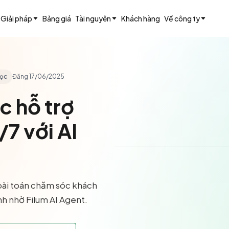
Giải pháp
Bảng giá
Tài nguyên
Khách hàng
Về công ty
đọc
Đăng
17/06/2025
c hỗ trợ
7 với AI
bài toán chăm sóc khách
nh nhờ Filum AI Agent.