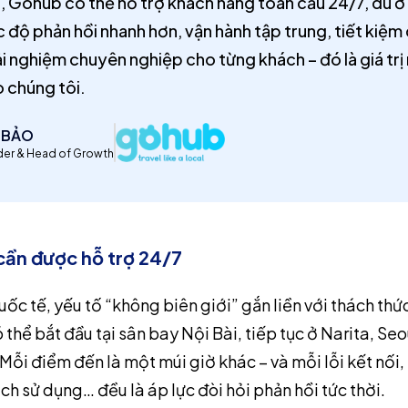
i, Gohub có thể hỗ trợ khách hàng toàn cầu 24/7, dù ở
 độ phản hồi nhanh hơn, vận hành tập trung, tiết kiệm 
i nghiệm chuyên nghiệp cho từng khách – đó là giá trị
o chúng tôi.
I BẢO
er & Head of Growth
cần được hỗ trợ 24/7
ốc tế, yếu tố “không biên giới” gắn liền với thách thức
 thể bắt đầu tại sân bay Nội Bài, tiếp tục ở Narita, Seo
ỗi điểm đến là một múi giờ khác – và mỗi lỗi kết nối, t
ch sử dụng… đều là áp lực đòi hỏi phản hồi tức thời.