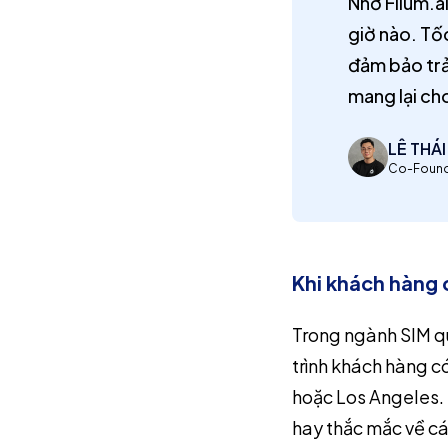
Nhờ Filum.a
giờ nào. Tốc
đảm bảo trả
mang lại ch
LÊ THÁ
Co-Found
Khi khách hàng 
Trong ngành SIM qu
trình khách hàng có
hoặc Los Angeles. M
hay thắc mắc về cá