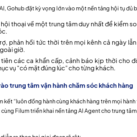
 AI, Gohub đặt kỳ vọng lớn vào một nền tảng hội tụ đủ b
hội thoại về một trung tâm duy nhất để kiểm soá
óc.
ợ, phản hồi tức thời trên mọi kênh cả ngày lẫ
goài giờ.
 tiên các ca khẩn cấp, cảnh báo kịp thời cho đ
hục vụ “có mặt đúng lúc” cho từng khách.
vào trung tâm vận hành chăm sóc khách hàng
 kết “luôn đồng hành cùng khách hàng trên mọi hành 
 cùng Filum triển khai nền tảng AI Agent cho trung tâ
 diễn ra theo hai giai đoạn rõ rệt: