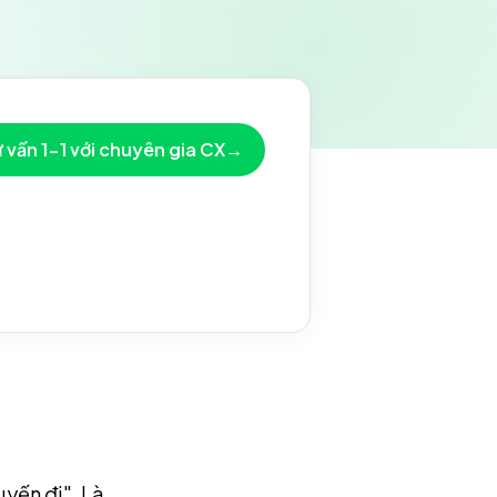
 vấn 1-1 với chuyên gia CX
→
yến đi". Là