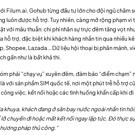
với Filum.ai, Gohub từng đầu tư lớn cho đội ngũ chăm 
g luôn được hỗ trợ. Tuy nhiên, càng mở rộng phạm vi 
t với mâu thuẫn: chi phí nhân sự trực đêm tăng vọt nh
a hỗ trợ, đặc biệt khi khách hàng nhắn tin qua nhiều 
 Shopee, Lazada… Dữ liệu hội thoại bị phân mảnh, việc
h gần như là bất khả thi.
 nhóm phải “chạy vụ” xuyên đêm, đảm bảo “điểm chạm” 
 là với sản phẩm SIM quốc tế, nơi một phút trễ hỗ trợ c
 công việc, kết nối hoặc các tình huống khẩn cấp khi đi
 khuya, khách đang ở sân bay nước ngoài nhắn tin hỏi
ể lỡ chuyến đi hoặc mất kết nối ngay lập tức. Đó thực s
phương pháp thủ công.”