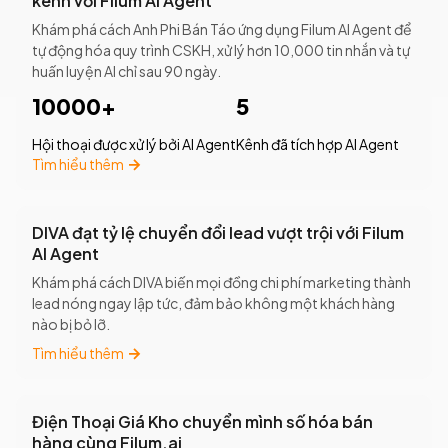
kênh với Filum AI Agent
Khám phá cách Anh Phi Bán Táo ứng dụng Filum AI Agent để
tự động hóa quy trình CSKH, xử lý hơn 10,000 tin nhắn và tự
huấn luyện AI chỉ sau 90 ngày.
10000+
5
Hội thoại được xử lý bởi AI Agent
Kênh đã tích hợp AI Agent
Tìm hiểu thêm
DIVA đạt tỷ lệ chuyển đổi lead vượt trội với Filum
AI Agent
Khám phá cách DIVA biến mọi đồng chi phí marketing thành
lead nóng ngay lập tức, đảm bảo không một khách hàng
nào bị bỏ lỡ.
Tìm hiểu thêm
Điện Thoại Giá Kho chuyển mình số hóa bán
hàng cùng Filum.ai