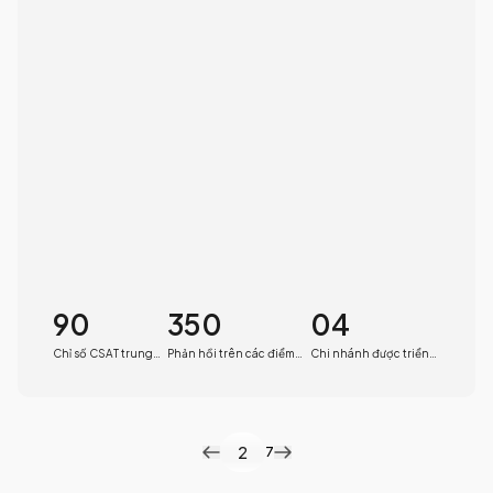
90
350
04
Chỉ số CSAT trung
Phản hồi trên các điểm
Chi nhánh được triển
bình
chạm
khai
2
7