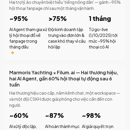
Hai trợ lý ảo chuyên biệt hiểu 'tiếng nông dân' — gánh ~95%
hội thoại fanpage chỉ sau một tháng vận hành.
~95%
>75%
1 tháng
AI Agent tham gia xử
Đội kinh doanh tập
Từ go-live
lý hội thoại đổ về
trung vào đơn lớn &
(1/10/2025) tới
fanpage trong
case khó thay vì câu
mức ~95% hội
tháng đầu
hỏi lặp
thoại có AI
Marmoris Yachting × Filum.ai — Hai thương hiệu,
hai AI Agent, gần 60% hội thoại tự động sau 6
tuần
Hai thương hiệu cao cấp, năm kênh chat, một workspace —
và một đội CSKH được giải phóng cho việc cần đến con
người.
~60%
~87%
~98%
AI xử lý độc lập,
AI hoàn thành mục
AI giải quyết trọn