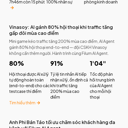
7h46m còn 15 phút
100% nhân sự
phòng kinh doanh
Vinasoy: AI gánh 80% hội thoại khi traffic tăng
gấp đôi mùa cao điểm
Mini game kéo traffic tăng 200% mùa cao điểm, AI Agent
gánh 80% hội thoại end-to-end — đội CSKH Vinasoy
không cần thêm người. Hành trình cùng Filum AI Agent.
80%
91%
1'04"
Hội thoại được AI xử lý
Tỷ lệ tin nhắn AI tiếp
Tốc độ phản
tự động hoàn toàn
nhận xử lý, ổn định cả
hồi trung bình
(end-to-end) cho các
khi traffic tăng
của AI Agent
testcase thí điểm
200% mùa cao
cho mỗi hội
điểm
thoại
Tìm hiểu thêm
Anh Phi Bán Táo tối ưu chăm sóc khách hàng đa