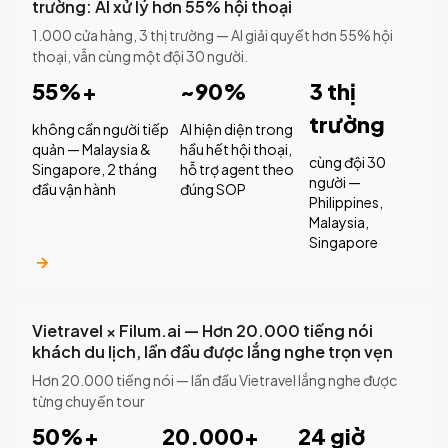
trường: AI xử lý hơn 55% hội thoại
1.000 cửa hàng, 3 thị trường — AI giải quyết hơn 55% hội
thoại, vẫn cùng một đội 30 người.
55%+
~90%
3 thị
trường
không cần người tiếp
AI hiện diện trong
quản — Malaysia &
hầu hết hội thoại,
cùng đội 30
Singapore, 2 tháng
hỗ trợ agent theo
người —
đầu vận hành
đúng SOP
Philippines,
Malaysia,
Singapore
Vietravel × Filum.ai — Hơn 20.000 tiếng nói
khách du lịch, lần đầu được lắng nghe trọn vẹn
Hơn 20.000 tiếng nói — lần đầu Vietravel lắng nghe được
từng chuyến tour
50%+
20.000+
24 giờ