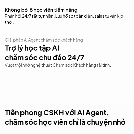
Không bỏ lỡ học viên tiềm năng
Phản hồi 24/7 rất tự nhiên. Lưu hồ sơ toàn diện, sales tư vấn kịp
thời.
Giải pháp AI Agent chăm sóc khách hàng
Trợ lý học tập AI
chăm sóc chu đáo 24/7
Vượt trội nhờ nghệ thuật Chăm sóc Khách hàng tài tình.
Trợ giảng AI thông minh
Theo sát trạng thái học viên
Hệ thống ticket dành cho giáo dục
Để giáo viên tập trung giảng dạy
Tiên phong CSKH với AI Agent,
chăm sóc học viên chỉ là chuyện nhỏ