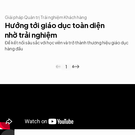
17.5K+
70%
Giải pháp Quản trị Trải nghiệm Khách hàng
Cuộc hội thoại được hỗ trợ với Filum.ai
Giảm thời gian xử lý phản hồi khách hàng
Hướng tới giáo dục toàn diện
nhờ trải nghiệm
Để kết nối sâu sắc với học viên và trở thành thương hiệu giáo dục
hàng đầu
1
6
Thấu hiểu từng học viên
Survey trên mọi điểm chạm.