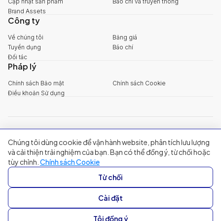
Cập nhật sản phẩm
Báo chí và truyền thông
Brand Assets
Công ty
Về chúng tôi
Bảng giá
Tuyển dụng
Báo chí
Đối tác
Pháp lý
Chính sách Bảo mật
Chính sách Cookie
Điều khoản Sử dụng
explore@filum.ai
Chúng tôi dùng cookie để vận hành website, phân tích lưu lượng
+84 888 18 1313
Trụ sở chính
:
Tầng 03, 65-67 Đường B4, Khu đô thị Sala, Phường An
và cải thiện trải nghiệm của bạn. Bạn có thể đồng ý, từ chối hoặc
Khánh, TP Hồ Chí Minh
tùy chỉnh.
Chính sách Cookie
Singapore
:
20A Tanjong Pagar Road, Singapore
Từ chối
© 2024 Filum Inc. All rights reserved.
Cài đặt
Tôi đồng ý