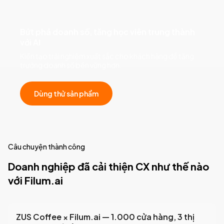
Bứt phá doanh số, tăng học viên trung thành
với AI
Kiến tạo trải nghiệm xuất sắc cho khách hàng để tăng
trưởng doanh số bền vững hơn.
Dùng thử sản phẩm
Câu chuyện thành công
Doanh nghiệp đã cải thiện CX như thế nào
với Filum.ai
ZUS Coffee × Filum.ai — 1.000 cửa hàng, 3 thị