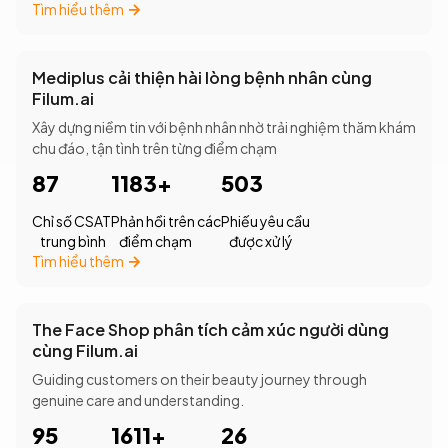
Tìm hiểu thêm
Mediplus cải thiện hài lòng bệnh nhân cùng
Filum.ai
Xây dựng niềm tin với bệnh nhân nhờ trải nghiệm thăm khám
chu đáo, tận tình trên từng điểm chạm
87
1183+
503
Chỉ số CSAT
Phản hồi trên các
Phiếu yêu cầu
trung bình
điểm chạm
được xử lý
Tìm hiểu thêm
The Face Shop phân tích cảm xúc người dùng
cùng Filum.ai
Guiding customers on their beauty journey through
genuine care and understanding.
95
1611+
26