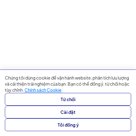
Chúng tôi dùng cookie để vận hành website, phân tích lưu lượng
và cải thiện trải nghiệm của bạn. Bạn có thể đồng ý, từ chối hoặc
tùy chỉnh.
Chính sách Cookie
Từ chối
Cài đặt
Tôi đồng ý
Hành động nhanh, xử lý yêu cầu