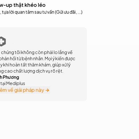
w-up thật khéo léo
 tựa lời quan tâm sau tư vấn (Gửi ưu đãi, ...)
, chúng tôi không còn phải lo lắng về 
phản hồi từ bệnh nhân. Mọi ý kiến được 
y khi hoàn tất thăm khám, giúp xử lý 
g cao chất lượng dịch vụ rõ rệt.
h Phương
 tại Mediplus
hêm về giải pháp này