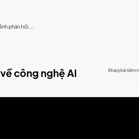
ênh phản hồi,...
 về công nghệ AI
Khai phá tiềm n