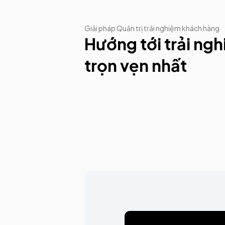
17.5K+
Cuộc hội thoại được hỗ trợ với Fi
Giải pháp Quản trị trải nghiệm khách hàng
Hướng tới trải ng
trọn vẹn nhất
xấu
Quan tâm sau điều trị
lí khẩn cấp.
Khảo sát hiệu quả điều trị, tựa lời hỏi
thăm.