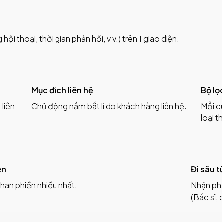
hội thoại, thời gian phản hồi, v.v.) trên 1 giao diện.
Mục đích liên hệ
Bộ lọ
 liên
Chủ động nắm bắt lí do khách hàng liên hệ.
Mỗi c
loại 
ên
Đi sâu 
han phiền nhiều nhất.
Nhận phâ
(Bác sĩ, 