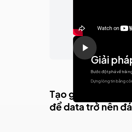
Giải ph
Bước đột phá về trải 
Dựng lòng tin bằng cô
Tạo giá trị từ dữ li
để data trở nên đá