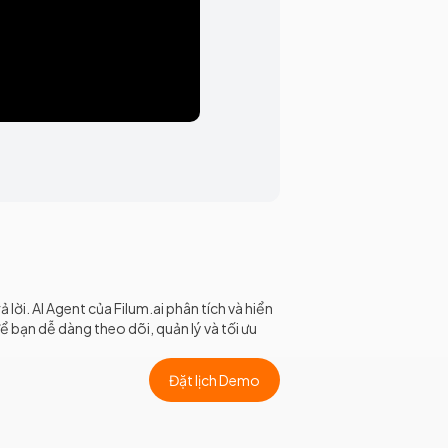
rả lời. AI Agent của Filum.ai phân tích và hiển
để bạn dễ dàng theo dõi, quản lý và tối ưu
Đặt lịch Demo