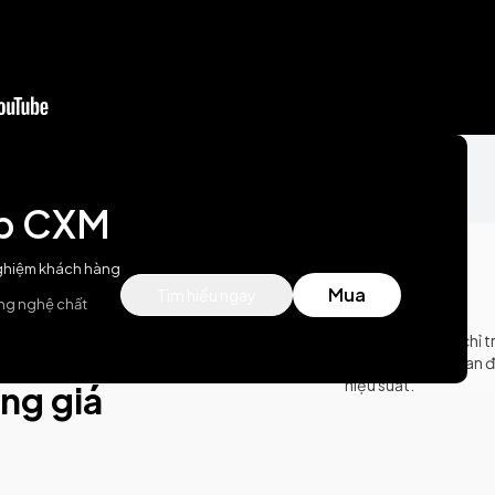
áp CXM
nghiệm khách hàng
Mua
Tìm hiểu ngay
ng nghệ chất
ệu,
AI làm nhiều hơn chỉ t
thị dữ liệu trực quan 
hiệu suất.
ng giá