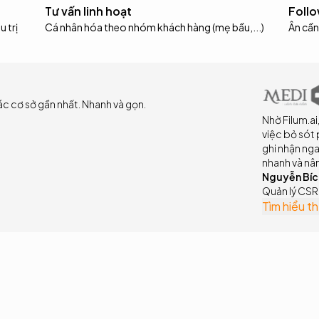
Tư vấn linh hoạt
Follo
u trị
Cá nhân hóa theo nhóm khách hàng (mẹ bầu,...)
Ân cần,
các cơ sở gần nhất. Nhanh và gọn.
Nhờ Filum.ai
việc bỏ sót 
ghi nhận nga
nhanh và nân
Nguyễn Bíc
Quản lý CSR
Tìm hiểu t