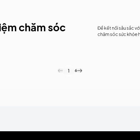
70%
lum.ai
Giảm thời gian xử lý phản
hiệm chăm sóc
Để kết nối sâu sắc vớ
chăm sóc sức khỏe h
1
6
Thấu hiểu từng khách hàng
H
Survey ngắn, insight sâu trên mọi điểm
P
chạm.
f