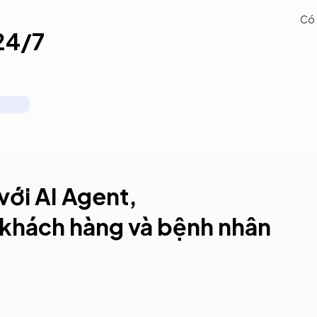
Có 
24/7
Tư vấn tận tình trước điều
H
Chăm sóc ân cần sau điều
trị
c
trị
Qu
ới AI Agent,
 khách hàng và bệnh nhân