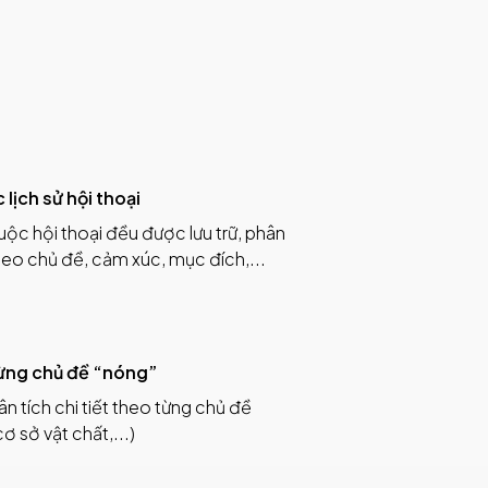
c lịch sử hội thoại
uộc hội thoại đều được lưu trữ, phân
theo chủ đề, cảm xúc, mục đích,...
từng chủ đề “nóng”
n tích chi tiết theo từng chủ đề
cơ sở vật chất,...)