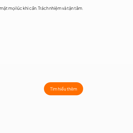
mặt mọi lúc khi cần. Trách nhiệm và tận tâm.
ệ thống ticket cho ngành
hăm sóc sức khỏe
ản lí lịch khám linh hoạt
Tìm hiểu thêm