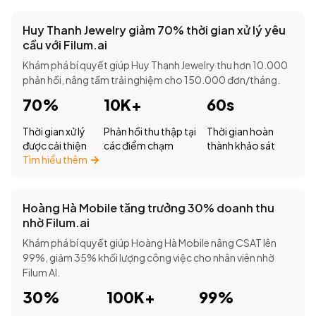
Huy Thanh Jewelry giảm 70% thời gian xử lý yêu
cầu với Filum.ai
Khám phá bí quyết giúp Huy Thanh Jewelry thu hơn 10.000
phản hồi, nâng tầm trải nghiệm cho 150.000 đơn/tháng.
70%
10K+
60s
Thời gian xử lý
Phản hồi thu thập tại
Thời gian hoàn
được cải thiện
các điểm chạm
thành khảo sát
Tìm hiểu thêm
Hoàng Hà Mobile tăng trưởng 30% doanh thu
nhờ Filum.ai
Khám phá bí quyết giúp Hoàng Hà Mobile nâng CSAT lên
99%, giảm 35% khối lượng công việc cho nhân viên nhờ
Filum AI.
30%
100K+
99%