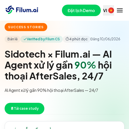
Đặt lịch Demo
VI
SUCCESS STORIES
Bán lẻ
Verified by Filum CS
⏱
4 phút đọc
Đăng
10/06/2026
Sidotech × Filum.ai — AI
Agent xử lý gần
90%
hội
thoại AfterSales, 24/7
AI Agent xử lý gần 90% hội thoại AfterSales — 24/7
📄
Tải case study