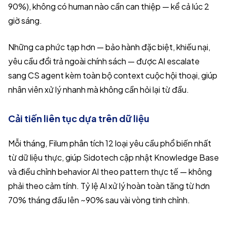
90%), không có human nào cần can thiệp — kể cả lúc 2
giờ sáng.
Những ca phức tạp hơn — bảo hành đặc biệt, khiếu nại,
yêu cầu đổi trả ngoài chính sách — được AI escalate
sang CS agent kèm toàn bộ context cuộc hội thoại, giúp
nhân viên xử lý nhanh mà không cần hỏi lại từ đầu.
Cải tiến liên tục dựa trên dữ liệu
Mỗi tháng, Filum phân tích 12 loại yêu cầu phổ biến nhất
từ dữ liệu thực, giúp Sidotech cập nhật Knowledge Base
và điều chỉnh behavior AI theo pattern thực tế — không
phải theo cảm tính. Tỷ lệ AI xử lý hoàn toàn tăng từ hơn
70% tháng đầu lên ~90% sau vài vòng tinh chỉnh.