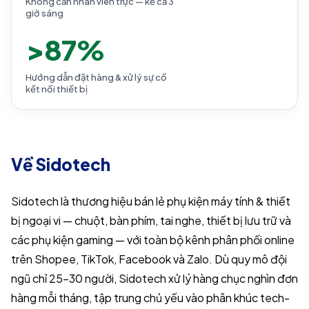
Không cần nhân viên trực — kể cả 3
giờ sáng
>87%
Hướng dẫn đặt hàng & xử lý sự cố
kết nối thiết bị
Về Sidotech
Sidotech là thương hiệu bán lẻ phụ kiện máy tính & thiết
bị ngoại vi — chuột, bàn phím, tai nghe, thiết bị lưu trữ và
các phụ kiện gaming — với toàn bộ kênh phân phối online
trên Shopee, TikTok, Facebook và Zalo. Dù quy mô đội
ngũ chỉ 25–30 người, Sidotech xử lý hàng chục nghìn đơn
hàng mỗi tháng, tập trung chủ yếu vào phân khúc tech-