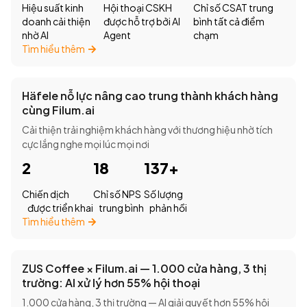
Hiệu suất kinh
Hội thoại CSKH
Chỉ số CSAT trung
doanh cải thiện
được hỗ trợ bởi AI
bình tất cả điểm
nhờ AI
Agent
chạm
Tìm hiểu thêm
Häfele nỗ lực nâng cao trung thành khách hàng
cùng Filum.ai
Cải thiện trải nghiệm khách hàng với thương hiệu nhờ tích
cực lắng nghe mọi lúc mọi nơi
2
18
137+
Chiến dịch
Chỉ số NPS
Số lượng
được triển khai
trung bình
phản hồi
Tìm hiểu thêm
ZUS Coffee × Filum.ai — 1.000 cửa hàng, 3 thị
trường: AI xử lý hơn 55% hội thoại
1.000 cửa hàng, 3 thị trường — AI giải quyết hơn 55% hội