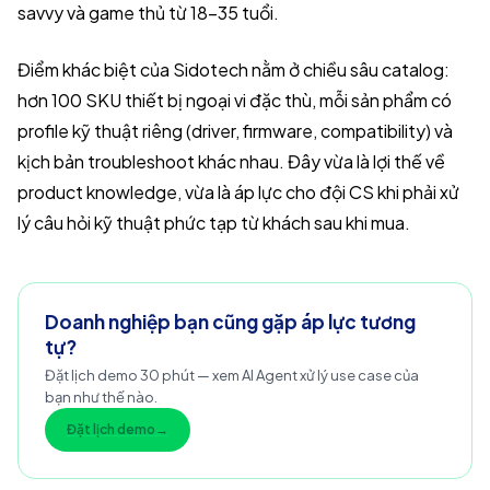
savvy và game thủ từ 18–35 tuổi.
Điểm khác biệt của Sidotech nằm ở chiều sâu catalog:
hơn 100 SKU thiết bị ngoại vi đặc thù, mỗi sản phẩm có
profile kỹ thuật riêng (driver, firmware, compatibility) và
kịch bản troubleshoot khác nhau. Đây vừa là lợi thế về
product knowledge, vừa là áp lực cho đội CS khi phải xử
lý câu hỏi kỹ thuật phức tạp từ khách sau khi mua.
Doanh nghiệp bạn cũng gặp áp lực tương
tự?
Đặt lịch demo 30 phút — xem AI Agent xử lý use case của
bạn như thế nào.
Đặt lịch demo
→