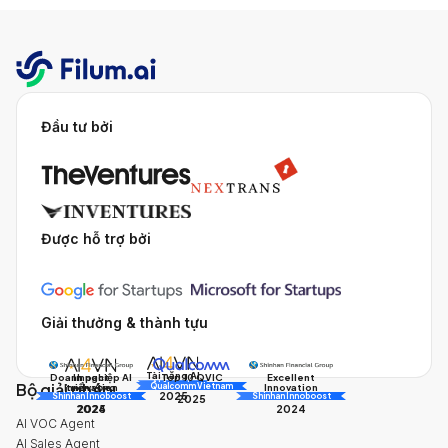
Đầu tư bởi
Được hỗ trợ bởi
Giải thưởng & thành tựu
Tài năng AI
Doanh nghiệp AI
Impact
Excellent
Top 10 QVIC
Bộ giải pháp
AI Awards
Innovation
triển vọng
Innovation
Qualcomm Vietnam
2025
Shinhan Innoboost
AI Awards
Shinhan Innoboost
2025
2024
2025
2024
AI VOC Agent
AI Sales Agent