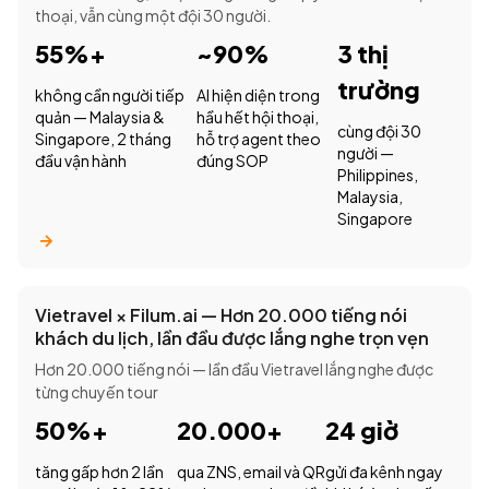
thoại, vẫn cùng một đội 30 người.
55%+
~90%
3 thị
trường
không cần người tiếp
AI hiện diện trong
quản — Malaysia &
hầu hết hội thoại,
cùng đội 30
Singapore, 2 tháng
hỗ trợ agent theo
người —
đầu vận hành
đúng SOP
Philippines,
Malaysia,
Singapore
Vietravel × Filum.ai — Hơn 20.000 tiếng nói
khách du lịch, lần đầu được lắng nghe trọn vẹn
Hơn 20.000 tiếng nói — lần đầu Vietravel lắng nghe được
từng chuyến tour
50%+
20.000+
24 giờ
tăng gấp hơn 2 lần
qua ZNS, email và QR
gửi đa kênh ngay