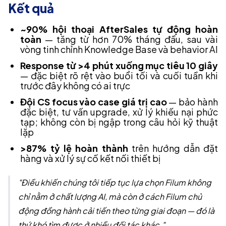
Kết quả
~90% hội thoại AfterSales tự động hoàn
toàn
— tăng từ hơn 70% tháng đầu, sau vài
vòng tinh chỉnh Knowledge Base và behavior AI
Response từ >4 phút xuống mục tiêu 10 giây
— đặc biệt rõ rệt vào buổi tối và cuối tuần khi
trước đây không có ai trực
Đội CS focus vào case giá trị cao
— bảo hành
đặc biệt, tư vấn upgrade, xử lý khiếu nại phức
tạp; không còn bị ngập trong câu hỏi kỹ thuật
lặp
>87% tỷ lệ hoàn thành
trên hướng dẫn đặt
hàng và xử lý sự cố kết nối thiết bị
"Điều khiến chúng tôi tiếp tục lựa chọn Filum không
chỉ nằm ở chất lượng AI, mà còn ở cách Filum chủ
động đồng hành cải tiến theo từng giai đoạn — đó là
thứ khó tìm được ở nhiều đối tác khác."