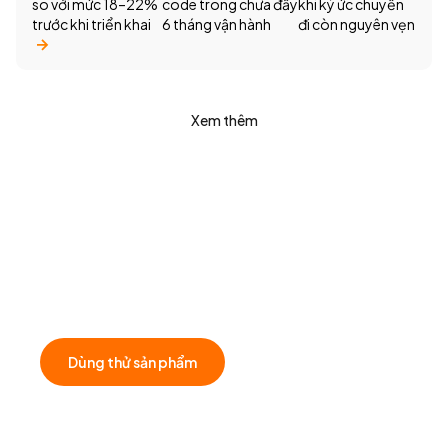
so với mức 18–22%
code trong chưa đầy
khi ký ức chuyến
trước khi triển khai
6 tháng vận hành
đi còn nguyên vẹn
Xem thêm
Muốn biết giải pháp của Filum.ai có thể áp
dụng như nào cho doanh nghiệp của bạn?
Đặt lịch tư vấn cùng đội ngũ chúng tôi để khám phá các
giải pháp có thể mang lại giá trị cho doanh nghiệp của
bạn!
Dùng thử sản phẩm