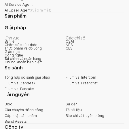
AI Service Agent
AI Upsell Agent
(
Sắp ra mắt
)
Sản phẩm
Giải pháp
Lĩnh vực
Các chỉ số
Bán lẻ
CSAT
Chăm sóc sức khỏe
NPS
Thực phẩm và đồ uống
CES
Giáo dục
Công nghệ
Tài chính và ngân hàng
Chứng khoán bảo hiểm
So sánh
Tổng hợp so sánh giải pháp
Filum vs. Intercom
Filum vs. Zendesk
Filum vs. Freshchat
Filum vs. Pancake
Tài nguyên
Blog
Sự kiện
Câu chuyện thành công
Tải tài liệu
Cập nhật sản phẩm
Báo chí và truyền thông
Brand Assets
Công ty