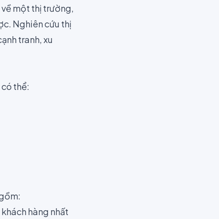
n về một thị trường,
ợc. Nghiên cứu thị
ạnh tranh, xu
 có thể:
 gồm:
m khách hàng nhất