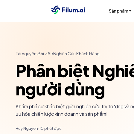
Sản phẩm
Tài nguyên
›
Bài viết
›
Nghiên Cứu Khách Hàng
Phân biệt Nghi
người dùng
Khám phá sự khác biệt giữa nghiên cứu thị trường và n
ưu hóa chiến lược kinh doanh và sản phẩm!
Huy Nguyen
·
10
phút đọc