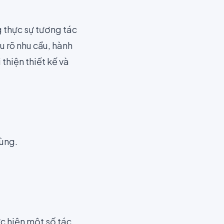
g thực sự tương tác
u rõ nhu cầu, hành
 thiện thiết kế và
dùng.
c hiện một số tác