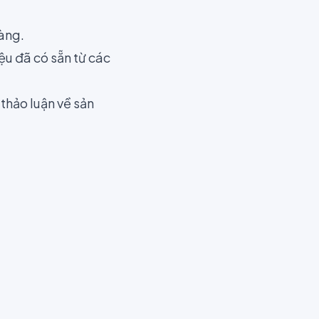
hàng.
ệu đã có sẵn từ các
hảo luận về sản