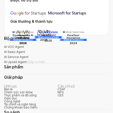
Được hỗ trợ bởi
Giải thưởng & thành tựu
Tài năng AI
Doanh nghiệp AI
Impact
Excellent
Top 10 QVIC
Bộ giải pháp
AI Awards
Innovation
triển vọng
Innovation
Qualcomm Vietnam
2025
Shinhan Innoboost
AI Awards
Shinhan Innoboost
2025
2024
2025
2024
AI VOC Agent
AI Sales Agent
AI Service Agent
AI Upsell Agent
(
Sắp ra mắt
)
Sản phẩm
Giải pháp
Lĩnh vực
Các chỉ số
Bán lẻ
CSAT
Chăm sóc sức khỏe
NPS
Thực phẩm và đồ uống
CES
Giáo dục
Công nghệ
Tài chính và ngân hàng
Chứng khoán bảo hiểm
So sánh