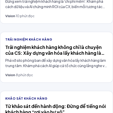
Đừng xem trải nghiệm khách hàng là 'chi phí mềm'. Khám phá
cách dữ liệu và AI chứng minh ROI của CX, biến mỗi tương tác
thành động cơ tăng trưởng bền vững.
Vision
·
10
phút đọc
TRẢI NGHIỆM KHÁCH HÀNG
Trải nghiệm khách hàng không chỉ là chuyện
của CS: Xây dựng văn hóa lấy khách hàng làm
trung tâm
Phá vỡ silo phòng ban để xây dựng văn hóa lấy khách hàng làm
trung tâm. Khám phá cách AI giúp cả tổ chức cùng lắng nghe và
cải thiện trải nghiệm khách hàng.
Vision
·
8
phút đọc
KHẢO SÁT KHÁCH HÀNG
Từ khảo sát đến hành động: Đừng để tiếng nói
khách hàng “rơi vào hư vô”