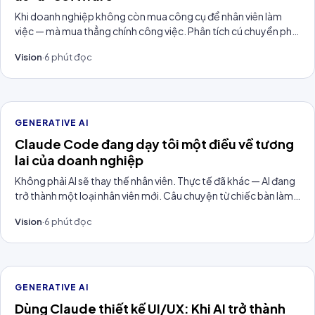
Khi doanh nghiệp không còn mua công cụ để nhân viên làm
việc — mà mua thẳng chính công việc. Phân tích cú chuyển pha
từ SaaS per-seat sang AI Agent tính phí theo kết quả
Vision
·
6
phút đọc
(outcome-based), và vì sao đây là mô hình vận hành của thập
kỷ tới.
GENERATIVE AI
Claude Code đang dạy tôi một điều về tương
lai của doanh nghiệp
Không phải AI sẽ thay thế nhân viên. Thực tế đã khác — AI đang
trở thành một loại nhân viên mới. Câu chuyện từ chiếc bàn làm
việc của tôi và Claude Code.
Vision
·
6
phút đọc
GENERATIVE AI
Dùng Claude thiết kế UI/UX: Khi AI trở thành