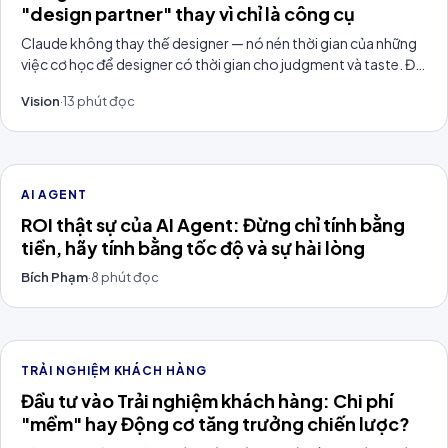
"design partner" thay vì chỉ là công cụ
Claude không thay thế designer — nó nén thời gian của những
việc cơ học để designer có thời gian cho judgment và taste. Đội
Filum đang dùng Claude để thiết kế CX Dashboard trong 3
Vision
·
13
phút đọc
ngày, và đây là workflow thật.
AI AGENT
ROI thật sự của AI Agent: Đừng chỉ tính bằng
tiền, hãy tính bằng tốc độ và sự hài lòng
Bích Phạm
·
8
phút đọc
TRẢI NGHIỆM KHÁCH HÀNG
Đầu tư vào Trải nghiệm khách hàng: Chi phí
"mềm" hay Động cơ tăng trưởng chiến lược?