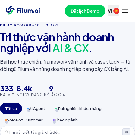
Đặt lịch Demo
VI
FILUM RESOURCES — BLOG
Tri thức vận hành doanh
nghiệp với
AI & CX
.
Bài học thực chiến, framework vận hành và case study — từ
đội ngũ Filum và những doanh nghiệp đang xây CX bằng AI.
333
8.4k
9
BÀI VIẾT
NGƯỜI ĐĂNG KÝ
TÁC GIẢ
Tất cả
AI Agent
Trải nghiệm khách hàng
Voice of Customer
Theo ngành
⌘K