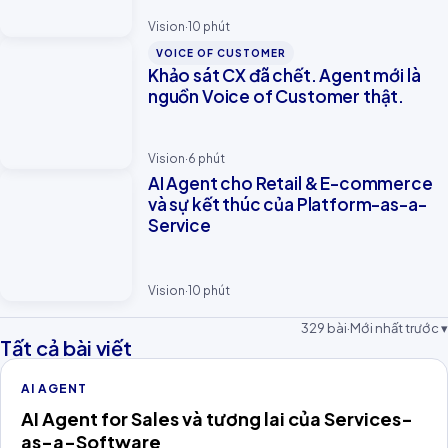
Vision
·
10
phút
VOICE OF CUSTOMER
Khảo sát CX đã chết. Agent mới là
nguồn Voice of Customer thật.
Vision
·
6
phút
AI Agent cho Retail & E-commerce
và sự kết thúc của Platform-as-a-
Service
Vision
·
10
phút
329
bài
·
Mới nhất trước ▾
Tất cả bài viết
AI AGENT
AI Agent for Sales và tương lai của Services-
as-a-Software