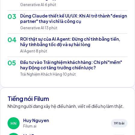
Generative AI
·
6
phút
0
3
Dùng Claude thiết kế UI/UX: Khi AI trở thành "design
partner" thay vì chỉ là công cụ
Generative AI
·
13
phút
0
4
ROI thật sự của AI Agent: Đừng chỉ tính bằng tiền,
hãy tính bằng tốc độ và sự hài lòng
AI Agent
·
8
phút
0
5
Đầu tư vào Trải nghiệm khách hàng: Chi phí "mềm"
hay Động cơ tăng trưởng chiến lược?
Trải Nghiệm Khách Hàng
·
10
phút
Tiếng nói Filum
Những người đang xây hệ điều hành, viết về điều họ làm thật.
Huy Nguyen
HN
191
bài
Filum.ai