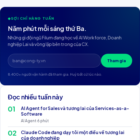
◆
SỢI CHỈ HÀNG TUẦN
Năm phút mỗi sáng thứ Ba.
Những gì đội ngũ Filum đang học về AI Workforce, Doanh
nghiệp Lai và vòng lặp bên trong của CX.
Tham gia
8.400+ người vận hành đã tham gia. Huỷ bất cứ lúc nào.
Đọc nhiều tuần này
0
1
AI Agent for Sales và tương lai của Services-as-a-
Software
AI Agent
·
6
phút
0
2
Claude Code đang dạy tôi một điều về tương lai
của doanh nghiệp