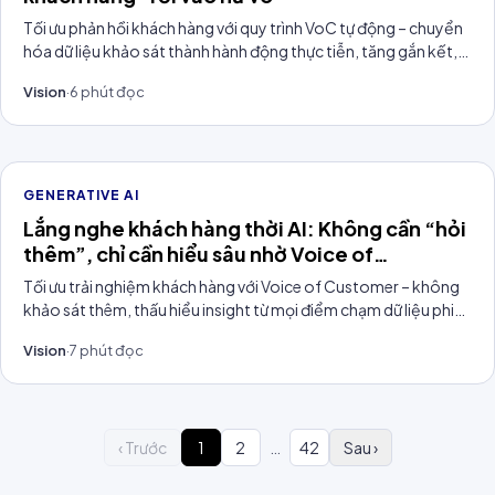
Tối ưu phản hồi khách hàng với quy trình VoC tự động – chuyển
hóa dữ liệu khảo sát thành hành động thực tiễn, tăng gắn kết,
cải thiện trải nghiệm cùng Filum.ai.
Vision
·
6
phút đọc
GENERATIVE AI
Lắng nghe khách hàng thời AI: Không cần “hỏi
thêm”, chỉ cần hiểu sâu nhờ Voice of
Customer thông minh
Tối ưu trải nghiệm khách hàng với Voice of Customer – không
khảo sát thêm, thấu hiểu insight từ mọi điểm chạm dữ liệu phi
cấu trúc cùng GenAI.
Vision
·
7
phút đọc
‹ Trước
1
2
…
42
Sau ›