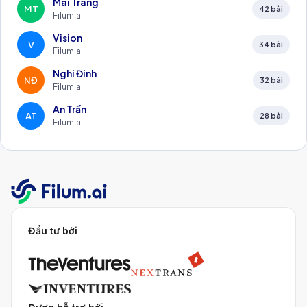
Mai Trang
MT
42
bài
Filum.ai
Vision
V
34
bài
Filum.ai
Nghi Đinh
NĐ
32
bài
Filum.ai
An Trần
AT
28
bài
Filum.ai
Đầu tư bởi