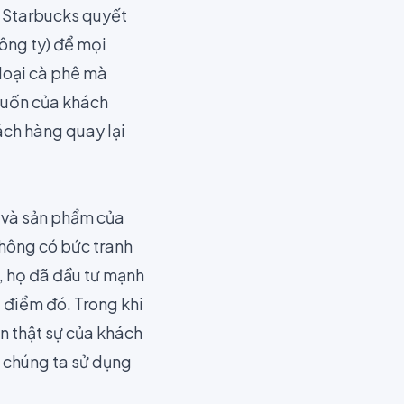
i Starbucks quyết
ông ty) để mọi
 loại cà phê mà
 muốn của khách
ách hàng quay lại
c và sản phẩm của
không có bức tranh
i, họ đã đầu tư mạnh
 điểm đó. Trong khi
n thật sự của khách
h chúng ta sử dụng