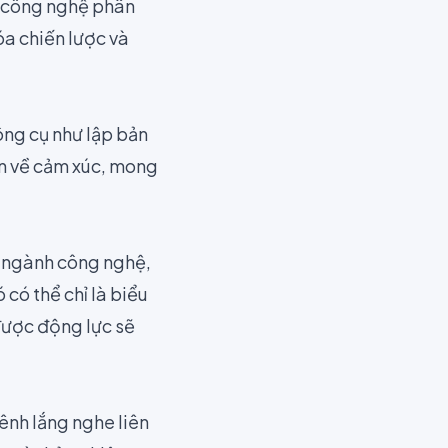
g công nghệ phân
óa chiến lược và
ông cụ như lập bản
ơn về cảm xúc, mong
ng ngành công nghệ,
có thể chỉ là biểu
được động lực sẽ
ênh lắng nghe liên