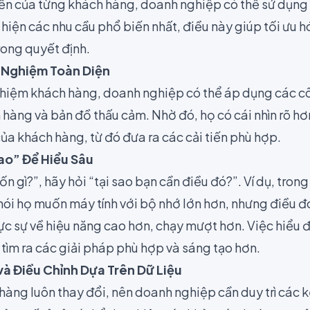
 kiến của từng khách hàng, doanh nghiệp có thể sử dụn
t hiện các nhu cầu phổ biến nhất, điều này giúp tối ưu h
rong quyết định.
i Nghiệm Toàn Diện
nghiệm khách hàng, doanh nghiệp có thể áp dụng các c
 hàng và bản đồ thấu cảm. Nhờ đó, họ có cái nhìn rõ h
ủa khách hàng, từ đó đưa ra các cải tiến phù hợp.
Sao” Để Hiểu Sâu
ốn gì?”, hãy hỏi “tại sao bạn cần điều đó?”. Ví dụ, tro
ói họ muốn máy tính với bộ nhớ lớn hơn, nhưng điều đó 
hực sự về hiệu năng cao hơn, chạy mượt hơn. Việc hiểu 
tìm ra các giải pháp phù hợp và sáng tạo hơn.
và Điều Chỉnh Dựa Trên Dữ Liệu
àng luôn thay đổi, nên doanh nghiệp cần duy trì các k