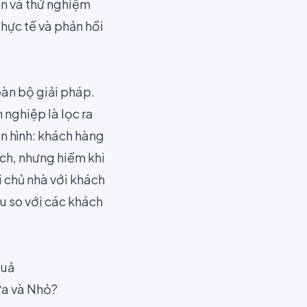
yên và thử nghiệm
hực tế và phản hồi
oàn bộ giải pháp.
 nghiệp là lọc ra
ển hình: khách hàng
ịch, nhưng hiếm khi
i chủ nhà với khách
u so với các khách
Quả
ừa và Nhỏ?