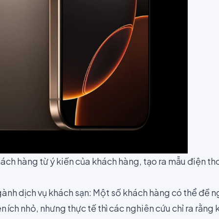
ách hàng từ ý kiến của khách hàng, tạo ra mẫu điện t
gành dịch vụ khách sạn: Một số khách hàng có thể đề n
n ích nhỏ, nhưng thực tế thì các nghiên cứu chỉ ra rằng