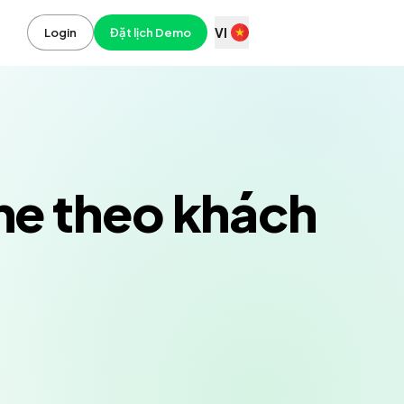
VI
Login
Đặt lịch Demo
he theo khách