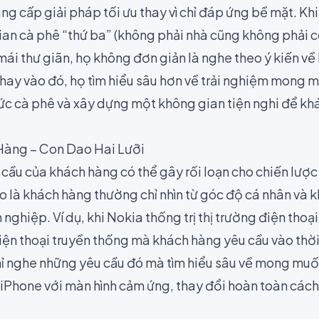
g cấp giải pháp tối ưu thay vì chỉ đáp ứng bề mặt. Kh
gian cà phê “thứ ba” (không phải nhà cũng không phải c
mái thư giãn, họ không đơn giản là nghe theo ý kiến về
Thay vào đó, họ tìm hiểu sâu hơn về trải nghiệm mong
ức cà phê và xây dựng một không gian tiện nghi để kh
àng – Con Dao Hai Lưỡi
cầu của khách hàng có thể gây rối loạn cho chiến lượ
o là khách hàng thường chỉ nhìn từ góc độ cá nhân và 
nghiệp. Ví dụ, khi Nokia thống trị thị trường điện thoạ
điện thoại truyền thống mà khách hàng yêu cầu vào thời
ỉ nghe những yêu cầu đó mà tìm hiểu sâu về mong muố
a iPhone với màn hình cảm ứng, thay đổi hoàn toàn các