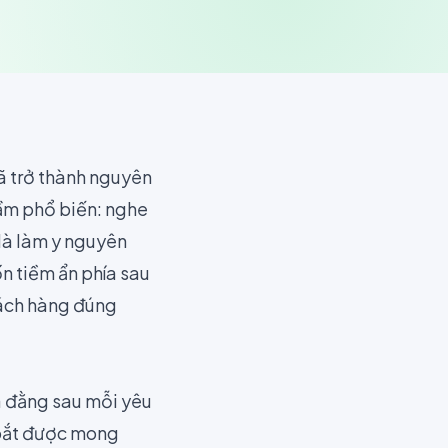
ã trở thành nguyên
lầm phổ biến: nghe
là làm y nguyên
n tiềm ẩn phía sau
hách hàng đúng
a đằng sau mỗi yêu
 bắt được mong