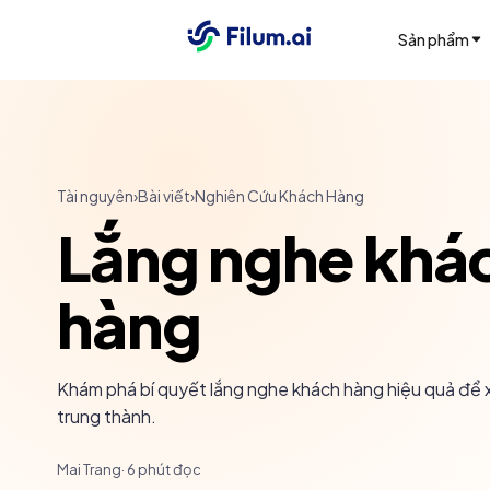
Sản phẩm
Tài nguyên
›
Bài viết
›
Nghiên Cứu Khách Hàng
Lắng nghe khá
hàng
Khám phá bí quyết lắng nghe khách hàng hiệu quả để x
trung thành.
Mai Trang
·
6
phút đọc