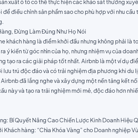
 sản xuất ô tô có thể thực hiện các khảo sát thường xu
i để điều chỉnh sản phẩm sao cho phù hợp với nhu cầu t
g.
Hàng, Đừng Làm Đúng Như Họ Nói
he khách hàng là điểm khởi đầu nhưng không phải là t
a ý kiến từ góc nhìn của họ, nhưng nhiệm vụ của doanh
ng tạo ra các giải pháp tốt nhất. Airbnb là một ví dụ đi
lưu trú độc đáo và có trải nghiệm địa phương khi du l
. Airbnb đã lắng nghe và xây dựng một nền tảng kết nố
cầu này và tạo ra trải nghiệm mới mẻ, độc đáo hơn nhiề
ng: Bí Quyết Nâng Cao Chiến Lược Kinh Doanh Hiệu 
ới Khách hàng: “Chìa Khóa Vàng” cho Doanh nghiệp V