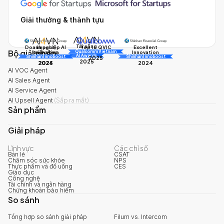
Giải thưởng & thành tựu
Tài năng
Doanh nghiệp AI
Impact
Excellent
Top 10 QVIC
Bộ giải pháp
AI
Innovation
triển vọng
Innovation
Qualcomm Vietnam
AI Awards
Shinhan Innoboost
AI Awards
Shinhan Innoboost
2025
2025
2024
2025
2024
AI VOC Agent
AI Sales Agent
AI Service Agent
AI Upsell Agent
(
Sắp ra mắt
)
Sản phẩm
Giải pháp
Lĩnh vực
Các chỉ số
Bán lẻ
CSAT
Chăm sóc sức khỏe
NPS
Thực phẩm và đồ uống
CES
Giáo dục
Công nghệ
Tài chính và ngân hàng
Chứng khoán bảo hiểm
So sánh
Tổng hợp so sánh giải pháp
Filum vs. Intercom