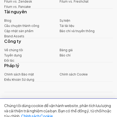
Filum vs. Zendesk
Filum vs. Freshchat
Filum vs. Pancake
Tài nguyên
Blog
Sự kiện
Câu chuyện thành công
Tải tài liệu
Cập nhật sản phẩm
Báo chí và truyền thông
Brand Assets
Công ty
Về chúng tôi
Bảng giá
Tuyển dụng
Báo chí
Đối tác
Pháp lý
Chính sách Bảo mật
Chính sách Cookie
Điều khoản Sử dụng
explore@filum.ai
Chúng tôi dùng cookie để vận hành website, phân tích lưu lượng
+84 888 18 1313
Trụ sở chính
:
Tầng 03, 65-67 Đường B4, Khu đô thị Sala, Phường An
và cải thiện trải nghiệm của bạn. Bạn có thể đồng ý, từ chối hoặc
Khánh, TP Hồ Chí Minh
tùy chỉnh.
Chính sách Cookie