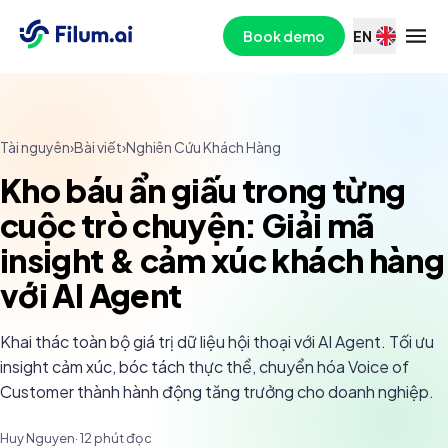
Book demo
EN
Tài nguyên
›
Bài viết
›
Nghiên Cứu Khách Hàng
Kho báu ẩn giấu trong từng
cuộc trò chuyện: Giải mã
insight & cảm xúc khách hàng
với AI Agent
Khai thác toàn bộ giá trị dữ liệu hội thoại với AI Agent. Tối ưu
insight cảm xúc, bóc tách thực thể, chuyển hóa Voice of
Customer thành hành động tăng trưởng cho doanh nghiệp.
Huy Nguyen
·
12
phút đọc