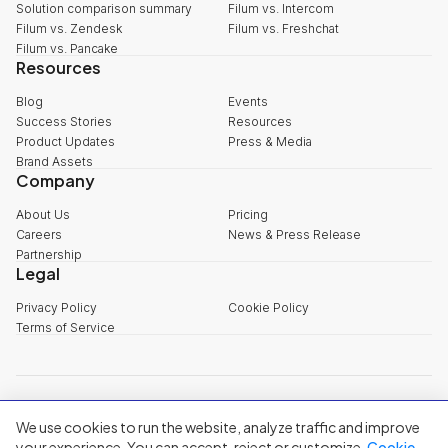
Solution comparison summary
Filum vs. Intercom
Filum vs. Zendesk
Filum vs. Freshchat
Filum vs. Pancake
Resources
Blog
Events
Success Stories
Resources
Product Updates
Press & Media
Brand Assets
Company
About Us
Pricing
Careers
News & Press Release
Partnership
Legal
Privacy Policy
Cookie Policy
Terms of Service
explore@filum.ai
We use cookies to run the website, analyze traffic and improve
+84 888 18 1313
Head Office
:
3rd Floor, 65-67 B4 Street, Sala Urban Area, An Khanh
your experience. You can accept, reject or customize.
Cookie