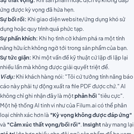
ứng được kỳ vọng đã hứa hẹn.
Sự bối rối:
Khi giao diện website/ứng dụng khó sử
dụng hoặc quy trình quá phức tạp.
Sự phấn khích:
Khi họ tình cờ khám phá ra một tính
năng hữu ích không ngờ tới trong sản phẩm của bạn.
Sự tức giận:
Khi một vấn đề kỹ thuật cứ lặp đi lặp lại
nhiều lần mà không được giải quyết triệt để.
Ví dụ:
Khi khách hàng nói: "Tôi cứ tưởng tính năng báo
cáo này phải tự động xuất ra file PDF được chứ." AI
không chỉ ghi nhận đây là một
phản hồi
"tiêu cực".
Một hệ thống AI tinh vi như của Filum.ai có thể phân
loại chính xác hơn là
"Kỳ vọng không được đáp ứng"
và
"Cảm xúc thất vọng/bối rối"
.
Insight
này mang lại
giá trị
lớn hơn nhiều cho đội ngũ sản phẩm để họ xem