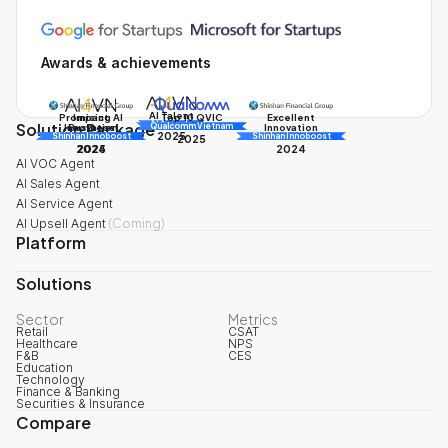
Awards & achievements
AI Talent
Promising AI
Impact
Excellent
Top 10 QVIC
Solution Package
AI Awards
Innovation
Business
Innovation
Qualcomm Vietnam
2025
Shinhan Innoboost
AI Awards
Shinhan Innoboost
2025
2024
2025
2024
AI VOC Agent
AI Sales Agent
AI Service Agent
AI Upsell Agent
(
Coming
)
Platform
Solutions
Sector
Metrics
Retail
CSAT
Healthcare
NPS
F&B
CES
Education
Technology
Finance & Banking
Securities & Insurance
Compare