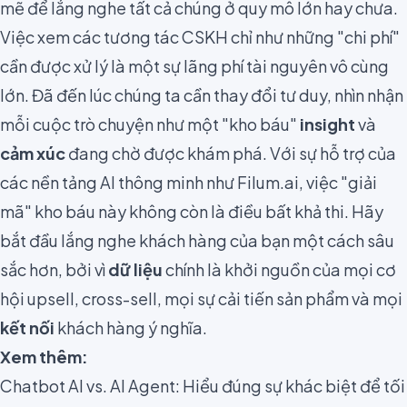
mẽ để lắng nghe tất cả chúng ở quy mô lớn hay chưa.
Việc xem các tương tác CSKH chỉ như những "chi phí"
cần được xử lý là một sự lãng phí tài nguyên vô cùng
lớn. Đã đến lúc chúng ta cần thay đổi tư duy, nhìn nhận
mỗi cuộc trò chuyện như một "kho báu"
insight
và
cảm xúc
đang chờ được khám phá. Với sự hỗ trợ của
các nền tảng AI thông minh như Filum.ai, việc "giải
mã" kho báu này không còn là điều bất khả thi. Hãy
bắt đầu lắng nghe khách hàng của bạn một cách sâu
sắc hơn, bởi vì
dữ liệu
chính là khởi nguồn của mọi cơ
hội upsell, cross-sell, mọi sự cải tiến sản phẩm và mọi
kết nối
khách hàng ý nghĩa.
Xem thêm:
Chatbot AI vs. AI Agent: Hiểu đúng sự khác biệt để tối