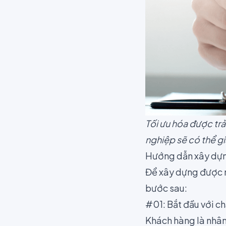
Tối ưu hóa được tr
nghiệp sẽ có thể g
Hướng dẫn xây dựn
Để xây dựng được m
bước sau:
#01: Bắt đầu với c
Khách hàng là nhân 