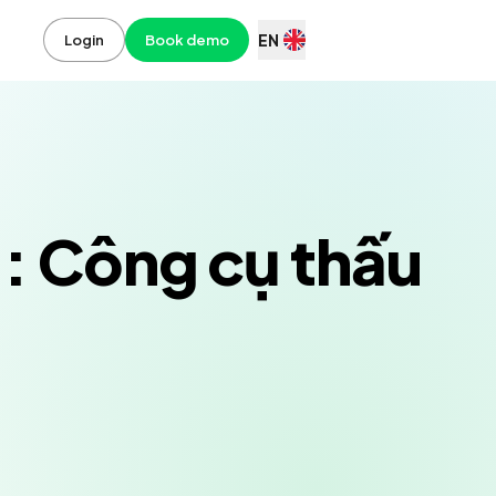
EN
Login
Book demo
1: Công cụ thấu