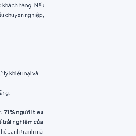
ớc khách hàng. Nếu
iếu chuyên nghiệp,
 lý khiếu nại và
năng.
c.
71% người tiêu
ể trải nghiệm của
thủ cạnh tranh mà