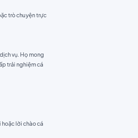
oặc trò chuyện trực
 dịch vụ. Họ mong
p trải nghiệm cá
i hoặc lời chào cá