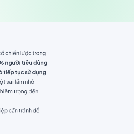
tố chiến lược trong
% người tiêu dùng
ó tiếp tục sử dụng
ột sai lầm nhỏ
ghiêm trọng đến
ệp cần tránh để