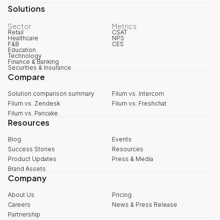
Solutions
Sector
Metrics
Retail
CSAT
Healthcare
NPS
F&B
CES
Education
Technology
Finance & Banking
Securities & Insurance
Compare
Solution comparison summary
Filum vs. Intercom
Filum vs. Zendesk
Filum vs. Freshchat
Filum vs. Pancake
Resources
Blog
Events
Success Stories
Resources
Product Updates
Press & Media
Brand Assets
Company
About Us
Pricing
Careers
News & Press Release
Partnership