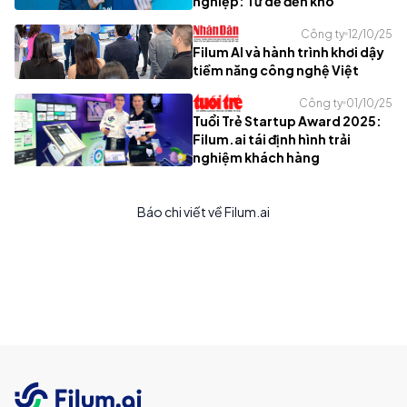
nghiệp: Từ dễ đến khó"
Công ty
12/10/25
Filum AI và hành trình khơi dậy
tiềm năng công nghệ Việt
Công ty
01/10/25
Tuổi Trẻ Startup Award 2025:
Filum.ai tái định hình trải
nghiệm khách hàng
Báo chi viết về Filum.ai