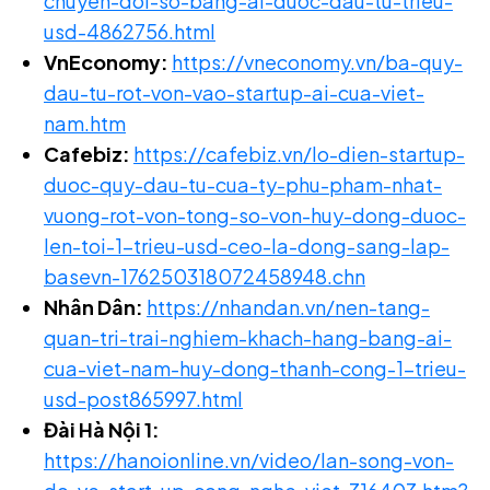
chuyen-doi-so-bang-ai-duoc-dau-tu-trieu-
usd-4862756.html
VnEconomy:
https://vneconomy.vn/ba-quy-
dau-tu-rot-von-vao-startup-ai-cua-viet-
nam.htm
Cafebiz:
https://cafebiz.vn/lo-dien-startup-
duoc-quy-dau-tu-cua-ty-phu-pham-nhat-
vuong-rot-von-tong-so-von-huy-dong-duoc-
len-toi-1-trieu-usd-ceo-la-dong-sang-lap-
basevn-176250318072458948.chn
Nhân Dân:
https://nhandan.vn/nen-tang-
quan-tri-trai-nghiem-khach-hang-bang-ai-
cua-viet-nam-huy-dong-thanh-cong-1-trieu-
usd-post865997.html
Đài Hà Nội 1:
https://hanoionline.vn/video/lan-song-von-