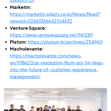
idxno=51131
Marketin:
https://marketin.edaily.co.kr/News/Read?
newsId=02663366642104632
Venture Square:
https://www.venturesquare.net/961289
Platum:
https://platum.kr/archives/254960
Macholevante:
https://macholevante.com/news-
en/108620/ai-revolution-filum-ais-1m-leap-
into-the-future-of-customer-experience-
management/