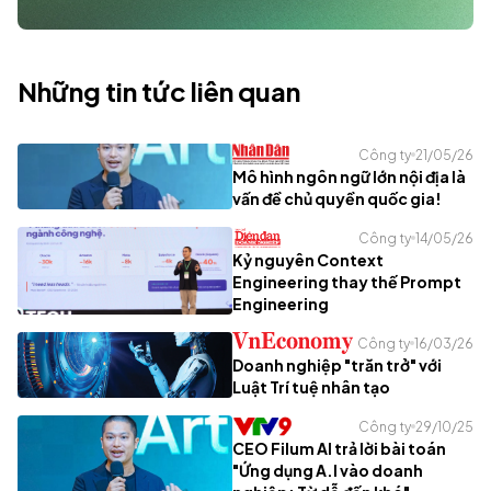
Những tin tức liên quan
Công ty
21/05/26
Mô hình ngôn ngữ lớn nội địa là
vấn đề chủ quyền quốc gia!
Công ty
14/05/26
Kỷ nguyên Context
Engineering thay thế Prompt
Engineering
Công ty
16/03/26
Doanh nghiệp "trăn trở" với
Luật Trí tuệ nhân tạo
Công ty
29/10/25
CEO Filum AI trả lời bài toán
"Ứng dụng A.I vào doanh