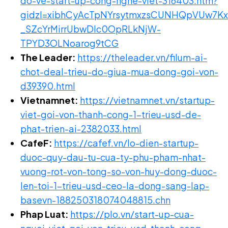
do-ve-start-up-cong-nghe-viet-316403.htm?
gidzl=xibhCyAcTpNYrsytmxzsCUNHQpVUw7K
_SZcYrMirrUbwDlc0OpRLkNjW-
TPYD3OLNoarog9tCG
The Leader:
https://theleader.vn/filum-ai-
chot-deal-trieu-do-giua-mua-dong-goi-von-
d39390.html
Vietnamnet:
https://vietnamnet.vn/startup-
viet-goi-von-thanh-cong-1-trieu-usd-de-
phat-trien-ai-2382033.html
CafeF:
https://cafef.vn/lo-dien-startup-
duoc-quy-dau-tu-cua-ty-phu-pham-nhat-
vuong-rot-von-tong-so-von-huy-dong-duoc-
len-toi-1-trieu-usd-ceo-la-dong-sang-lap-
basevn-188250318074048815.chn
Phap Luat:
https://plo.vn/start-up-cua-