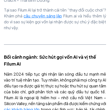
châu Á – Thái Bình Dương.
Tại sao Filum AI lại trở thành cái tên “thay đổi cuộc chơi”?
Khám phá
câu chuyện sáng lập
Filum.ai và hiểu thêm lý
do vì sao sự kiện gọi vốn lại nhận được sự chú ý đặc biệt
như vậy.
Bối cảnh ngành: Sức hút gọi vốn AI và vị thế
Filum AI
Năm 2024 tiếp tục ghi nhận làn sóng đầu tư mạnh mẽ
vào trí tuệ nhân tạo. Tuy nhiên, không phải mọi công ty AI
đều tạo ra được giá trị thực sự hoặc thu hút sự quan tâm
của báo chí, giới phân tích và các quỹ đầu tư quốc tế.
Filum AI là ngoại lệ hiếm hoi – nhờ cầu nối Việt Nam –
Silicon Valley, nền tảng sản phẩm đã được kiểm chứng với
các khách hàng lớn
trong các lĩnh vực: bán lẻ, tài chính,