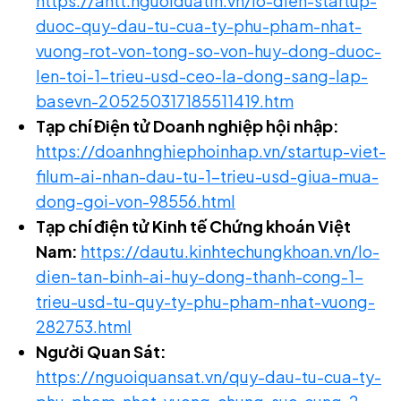
https://antt.nguoiduatin.vn/lo-dien-startup-
duoc-quy-dau-tu-cua-ty-phu-pham-nhat-
vuong-rot-von-tong-so-von-huy-dong-duoc-
len-toi-1-trieu-usd-ceo-la-dong-sang-lap-
basevn-205250317185511419.htm
Tạp chí Điện tử Doanh nghiệp hội nhập:
https://doanhnghiephoinhap.vn/startup-viet-
filum-ai-nhan-dau-tu-1-trieu-usd-giua-mua-
dong-goi-von-98556.html
Tạp chí điện tử Kinh tế Chứng khoán Việt
Nam:
https://dautu.kinhtechungkhoan.vn/lo-
dien-tan-binh-ai-huy-dong-thanh-cong-1-
trieu-usd-tu-quy-ty-phu-pham-nhat-vuong-
282753.html
Người Quan Sát:
https://nguoiquansat.vn/quy-dau-tu-cua-ty-