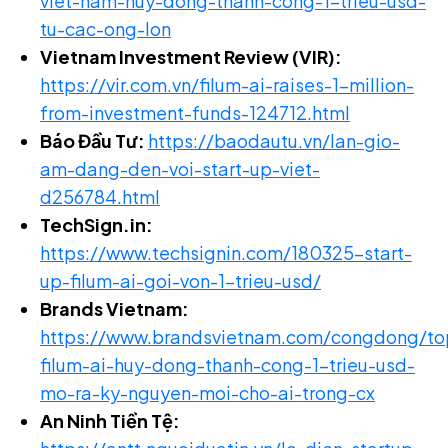
viet-nam-huy-dong-thanh-cong-1-trieu-usd-
tu-cac-ong-lon
Vietnam Investment Review (VIR):
https://vir.com.vn/filum-ai-raises-1-million-
from-investment-funds-124712.html
Báo Đầu Tư:
https://baodautu.vn/lan-gio-
am-dang-den-voi-start-up-viet-
d256784.html
TechSign.in:
https://www.techsignin.com/180325-start-
up-filum-ai-goi-von-1-trieu-usd/
Brands Vietnam:
https://www.brandsvietnam.com/congdong/to
filum-ai-huy-dong-thanh-cong-1-trieu-usd-
mo-ra-ky-nguyen-moi-cho-ai-trong-cx
An Ninh Tiền Tệ: