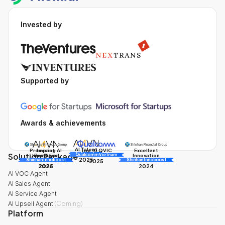
Invested by
Supported by
Awards & achievements
AI Talent
Promising AI
Impact
Excellent
Top 10 QVIC
Solution Package
AI Awards
Innovation
Business
Innovation
Qualcomm Vietnam
2025
Shinhan Innoboost
AI Awards
Shinhan Innoboost
2025
2024
2025
2024
AI VOC Agent
AI Sales Agent
AI Service Agent
AI Upsell Agent
(
Coming
)
Platform