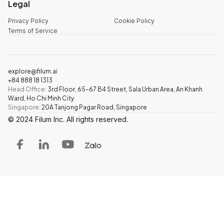
Legal
Privacy Policy
Cookie Policy
Terms of Service
explore@filum.ai
+84 888 18 1313
Head Office
:
3rd Floor, 65-67 B4 Street, Sala Urban Area, An Khanh
Ward, Ho Chi Minh City
Singapore
:
20A Tanjong Pagar Road, Singapore
© 2024 Filum Inc. All rights reserved.