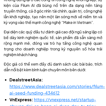
kiện của Filum AI đã bùng nổ trên đa dạng nền tảng
truyền thông, cả ở góc nhìn tài chính, quản trị, công nghệ
lẫn khởi nghiệp, tạo nên một làn sóng mới về niềm tin và
kỳ vọng vào thế mạnh công nghệ “Make in Vietnam”.
Đại diện các quỹ đầu tư đánh giá cao đội ngũ sáng lập có
bề dày kinh nghiệm quốc tế, sản phẩm đã sẵn sàng mở
rộng mạnh mẽ, đóng vai trò hạ tầng công nghệ quan
trọng cho doanh nghiệp trong kỷ nguyên số hóa trải
nghiệm khách hàng.
Độc giả có thể xem đầy đủ danh sách các bài báo, trích
dẫn nổi bật kèm bình luận chuyên môn bên dưới:
DealstreetAsia:
https://www.dealstreetasia.com/stories/filum-
ai-seed-funding-434612
VnExpress:
https://vnexpress.net/startup-