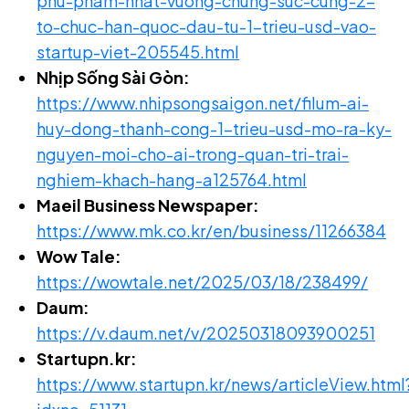
phu-pham-nhat-vuong-chung-suc-cung-2-
to-chuc-han-quoc-dau-tu-1-trieu-usd-vao-
startup-viet-205545.html
Nhịp Sống Sài Gòn:
https://www.nhipsongsaigon.net/filum-ai-
huy-dong-thanh-cong-1-trieu-usd-mo-ra-ky-
nguyen-moi-cho-ai-trong-quan-tri-trai-
nghiem-khach-hang-a125764.html
Maeil Business Newspaper:
https://www.mk.co.kr/en/business/11266384
Wow Tale:
https://wowtale.net/2025/03/18/238499/
Daum:
https://v.daum.net/v/20250318093900251
Startupn.kr:
https://www.startupn.kr/news/articleView.html