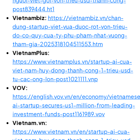
nguoi-viet-goi-von-trieu-usd-thanh-cong-
post839444.ht1
Vietnambiz:
https://vietnambiz.vn/chan-
dung-startup-viet-vua-duoc-rot-von-trieu-
do-co-quy-cua-ty-phu-pham-nhat-vuong-
tham-gia-2025318104511553.htm
VietnamPlus:
https://www.vietnamplus.vn/startup-ai-cua-
viet-nam-huy-dong-thanh-cong-1-trieu-usd-
tu-cac-ong-lon-post1021111.vnp
VOV:
https://english.vov.vn/en/economy/vietnamese
ai-startup-secures-us1-million-from-leading-
investment-funds-post1161989.vov
Vietnam.vn:
https://www.vietnam.vn/en/startup-ai-cua-