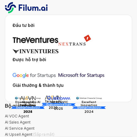
Đầu tư bởi
Được hỗ trợ bởi
Giải thưởng & thành tựu
Tài năng AI
Doanh nghiệp AI
Impact
Excellent
Top 10 QVIC
Bộ giải pháp
AI Awards
Innovation
triển vọng
Innovation
Qualcomm Vietnam
2025
Shinhan Innoboost
AI Awards
Shinhan Innoboost
2025
2024
2025
2024
AI VOC Agent
AI Sales Agent
AI Service Agent
AI Upsell Agent
(
Sắp ra mắt
)