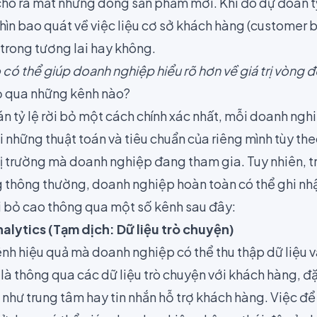
ho ra mắt những dòng sản phẩm mới. Khi đó dự đoán tỷ 
hìn bao quát về việc liệu cơ sở khách hàng
(customer 
 trong tương lai hay không.
ỏ có thể giúp doanh nghiệp hiểu rõ hơn về giá trị vòng 
bỏ qua những kênh nào?
n tỷ lệ rời bỏ một cách chính xác nhất, mỗi doanh ngh
 những thuật toán và tiêu chuẩn của riêng mình tùy the
ị trường mà doanh nghiệp đang tham gia. Tuy nhiên, tr
 thông thường, doanh nghiệp hoàn toàn có thể ghi nh
i bỏ cao thông qua một số kênh sau đây:
alytics (Tạm dịch: Dữ liệu trò chuyện)
h hiệu quả mà doanh nghiệp có thể thu thập dữ liệu và
 là thông qua các
dữ liệu trò chuyện
với khách hàng, đặ
 như trung tâm hay tin nhắn hỗ trợ khách hàng. Việc đ