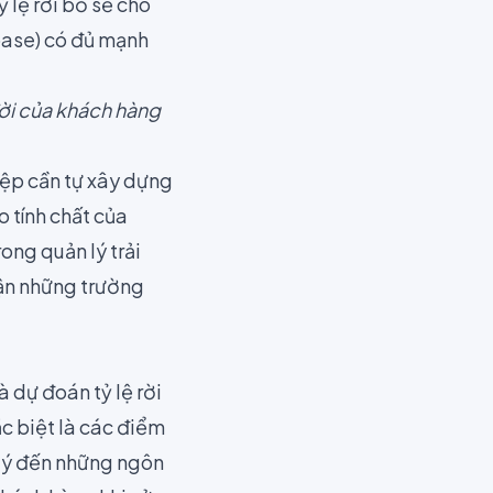
lệ rời bỏ sẽ cho
base)
có đủ mạnh
đời của khách hàng
iệp cần tự xây dựng
o tính chất của
ong quản lý trải
ận những trường
 dự đoán tỷ lệ rời
c biệt là các điểm
ể ý đến những ngôn