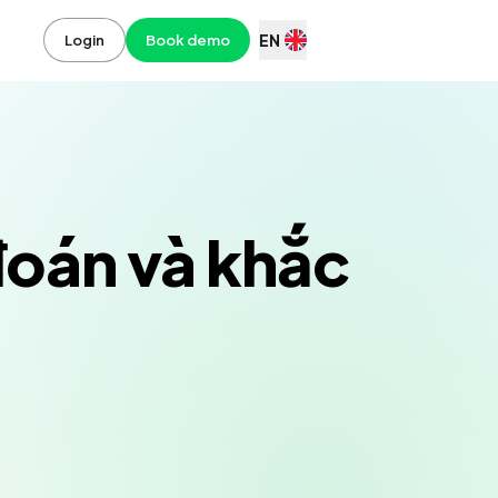
EN
Login
Book demo
đoán và khắc