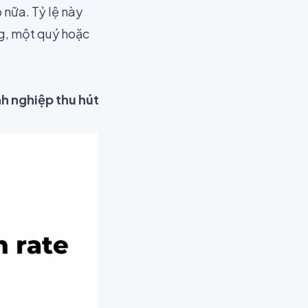
nữa. Tỷ lệ này
g, một quý hoặc
h nghiệp thu hút