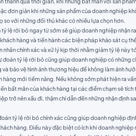
h thành qua thời gian, khi những bất mãn với sản phẩ
oặc đơn giản khi những sản phẩm của doanh nghiệp k
 so với những đối thủ khác có nhiều lựa chọn hơn.
 tỷ lệ rời bỏ ngay từ sớm sẽ giúp doanh nghiệp nhận r
 khách hàng và tiến hành các biện pháp khảo sát cụ th
 nhân chính xác và xử lý kịp thời nhằm giảm tỷ lệ này tớ
ự đoán tỷ lệ rời bỏ cũng giúp doanh nghiệp có những c
g và bảo vệ
hình ảnh thương hiệu
để không làm ảnh hưởn
h hàng mới tiềm năng. Nếu không sớm phát hiện ra vấn
ến bất mãn của khách hàng tại các điểm chạm sẽ tích t
ệp trở nên xấu đi, thậm chí dẫn đến những nhận định s
oán tỷ lệ rời bỏ chính xác cũng giúp doanh nghiệp định
 khách hàng
. Điều này đặc biệt có ích khi doanh nghiệp