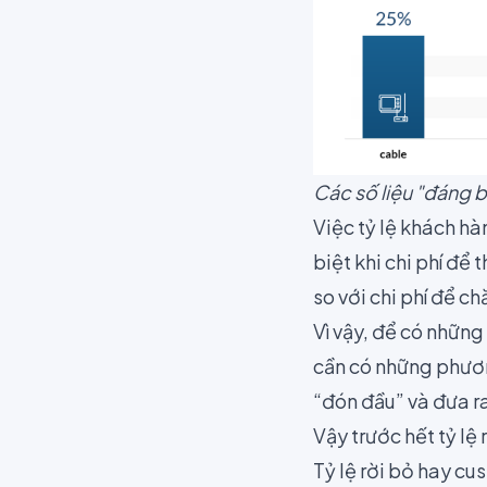
Các số liệu "đáng b
Việc tỷ lệ khách hà
biệt khi chi phí để
so với chi phí để c
Vì vậy, để có những
cần có những phươn
“đón đầu” và đưa r
Vậy trước hết tỷ lệ r
Tỷ lệ rời bỏ hay c