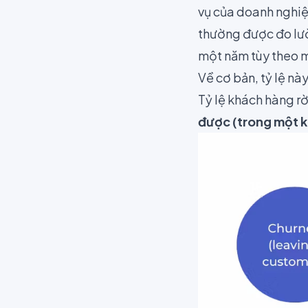
vụ của doanh nghiệ
thường được đo lườ
một năm tùy theo m
Về cơ bản, tỷ lệ nà
Tỷ lệ khách hàng r
được (trong một k