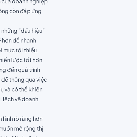
m của doanh nghiệp
hông còn đáp ứng
a những “dấu hiệu”
ể hơn để nhanh
i mức tối thiểu.
hiến lược tốt hơn
g đến quá trình
 đề thông qua việc
ụ và có thể khiến
ai lệch về doanh
 hình rõ ràng hơn
 muốn mở rộng thị