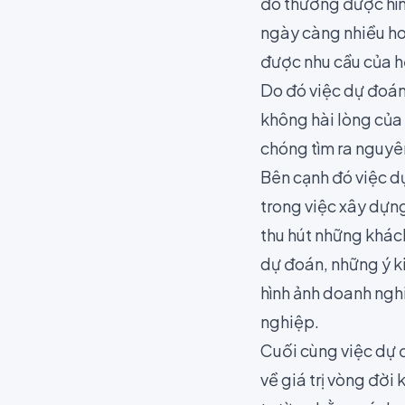
đó thường được hìn
ngày càng nhiều h
được nhu cầu của họ
Do đó việc dự đoán
không hài lòng của
chóng tìm ra nguyên
Bên cạnh đó việc d
trong việc xây dựn
thu hút những khác
dự đoán, những ý ki
hình ảnh doanh nghi
nghiệp.
Cuối cùng việc dự đ
về
giá trị vòng đời