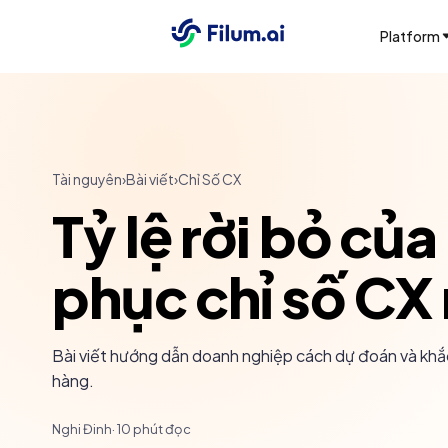
Platform
Tài nguyên
›
Bài viết
›
Chỉ Số CX
Tỷ lệ rời bỏ củ
phục chỉ số CX 
Bài viết hướng dẫn doanh nghiệp cách dự đoán và khắc 
hàng.
Nghi Đinh
·
10
phút đọc