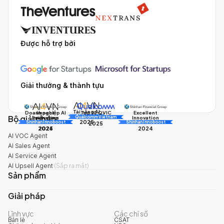
Được hỗ trợ bởi
Giải thưởng & thành tựu
Tài năng AI
Doanh nghiệp AI
Impact
Excellent
Top 10 QVIC
Bộ giải pháp
AI Awards
Innovation
triển vọng
Innovation
Qualcomm Vietnam
2025
Shinhan Innoboost
AI Awards
Shinhan Innoboost
2025
2024
2025
2024
AI VOC Agent
AI Sales Agent
AI Service Agent
AI Upsell Agent
(
Sắp ra mắt
)
Sản phẩm
Giải pháp
Lĩnh vực
Các chỉ số
Bán lẻ
CSAT