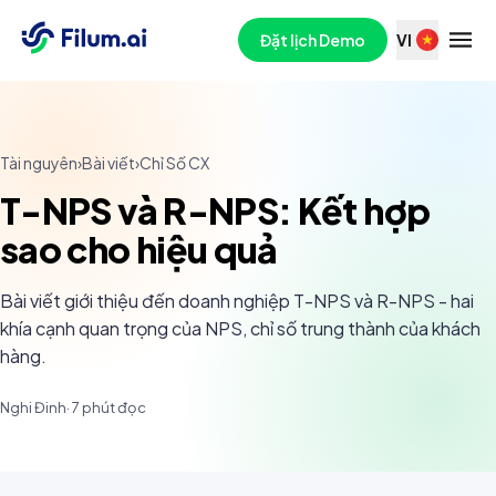
Đặt lịch Demo
VI
Tài nguyên
›
Bài viết
›
Chỉ Số CX
T-NPS và R-NPS: Kết hợp
sao cho hiệu quả
Bài viết giới thiệu đến doanh nghiệp T-NPS và R-NPS - hai
khía cạnh quan trọng của NPS, chỉ số trung thành của khách
hàng.
Nghi Đinh
·
7
phút đọc