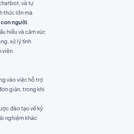
chatbot, và tự
h thức lớn mà
 con người
.
ấu hiểu và cảm xúc
g, xử lý tình
 viên.
g vào việc hỗ trợ
ơn giản, trong khi
ược đào tạo về kỹ
rải nghiệm khác