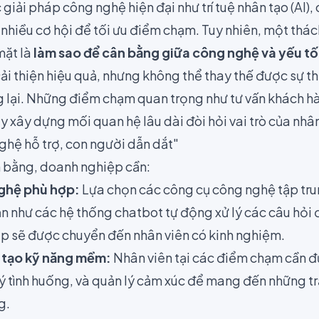
giải pháp công nghệ hiện đại như trí tuệ nhân tạo (AI), 
nhiều cơ hội để tối ưu điểm chạm. Tuy nhiên, một thác
mặt là
làm sao để cân bằng giữa công nghệ và yếu tố
ải thiện hiệu quả, nhưng không thể thay thế được sự th
lại. Những điểm chạm quan trọng như tư vấn khách hàn
 xây dựng mối quan hệ lâu dài đòi hỏi vai trò của nhân
ghệ hỗ trợ, con người dẫn dắt"
 bằng, doanh nghiệp cần:
ghệ phù hợp:
Lựa chọn các công cụ công nghệ tập trun
n như các hệ thống chatbot tự động xử lý các câu hỏi đ
ạp sẽ được chuyển đến nhân viên có kinh nghiệm.
 tạo kỹ năng mềm:
Nhân viên tại các điểm chạm cần đ
lý tình huống, và quản lý cảm xúc để mang đến những t
g.