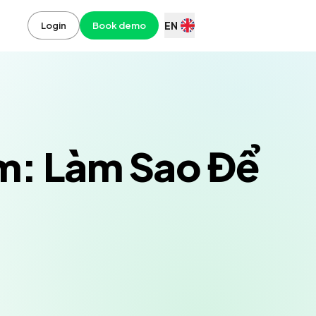
EN
Login
Book demo
ạm: Làm Sao Để