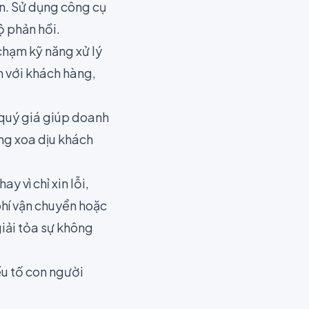
ắn. Sử dụng công cụ
ộ phản hồi.
chạm kỹ năng xử lý
m với khách hàng,
 quý giá giúp doanh
ng xoa dịu khách
y vì chỉ xin lỗi,
phí vận chuyển hoặc
iải tỏa sự không
u tố con người