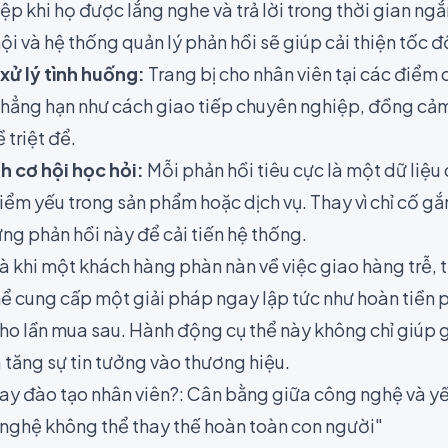
p khi họ được lắng nghe và trả lời trong thời gian ng
i và hệ thống quản lý phản hồi sẽ giúp cải thiện tốc đ
xử lý tình huống:
Trang bị cho nhân viên tại các điểm 
 chẳng hạn như cách giao tiếp chuyên nghiệp, đồng cả
 triệt để.
h cơ hội học hỏi:
Mỗi phản hồi tiêu cực là một dữ liệu
iểm yếu trong sản phẩm hoặc dịch vụ. Thay vì chỉ cố gắ
ng phản hồi này để cải tiến hệ thống.
là khi một khách hàng phàn nàn về việc giao hàng trễ, tha
ể cung cấp một giải pháp ngay lập tức như hoàn tiền 
ho lần mua sau. Hành động cụ thể này không chỉ giúp g
 tăng sự tin tưởng vào thương hiệu.
ay đào tạo nhân viên?: Cân bằng giữa công nghệ và yế
nghệ không thể thay thế hoàn toàn con người"