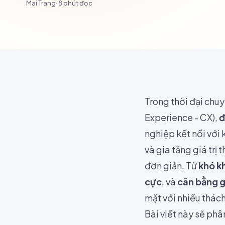
Mai Trang
·
8
phút đọc
Trong thời đại chu
Experience - CX),
đ
nghiệp kết nối với 
và gia tăng giá trị
đơn giản. Từ
khó k
cực
, và
cân bằng g
mặt với nhiều thách
Bài viết này sẽ phâ