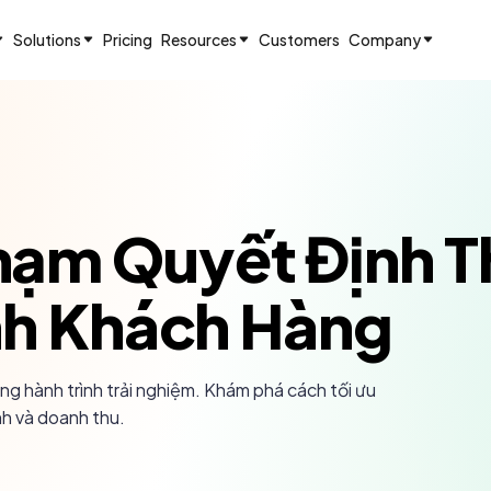
Solutions
Pricing
Resources
Customers
Company
ạm Quyết Định T
nh Khách Hàng
g hành trình trải nghiệm. Khám phá cách tối ưu
nh và doanh thu.