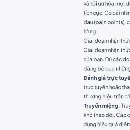
và tối ưu hóa mọi đ
tích cực. Có cái nh
đau (pain points), 
hàng.
Giai đoạn nhận thứ
Giai đoạn nhận thứ
của bạn. Dù các doa
dàng bỏ qua những
Đánh giá trực tuyế
trực tuyến hoặc th
thương hiệu trên c
Truyền miệng:
Tru
khó theo dõi. Các c
dụng hiệu quả điể