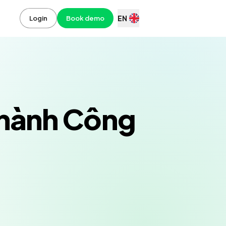
EN
Login
Book demo
hành Công