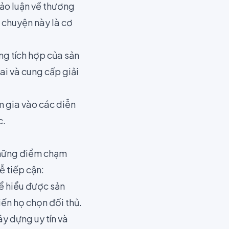
ảo luận về thương
 chuyện này là cơ
ng tích hợp của sản
i và cung cấp giải
m gia vào các diễn
c.
Những điểm chạm
ễ tiếp cận:
ể hiểu được sản
iến họ chọn đối thủ.
y dựng uy tín và