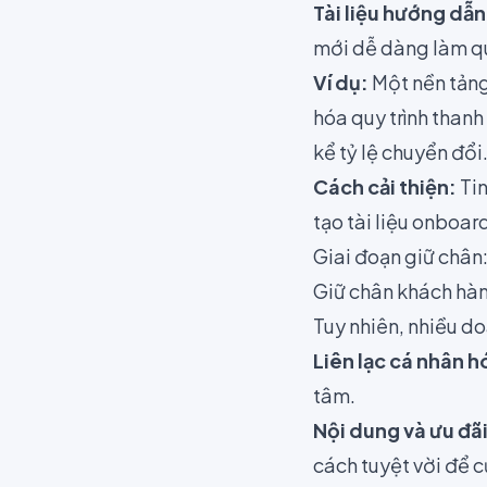
Tài liệu hướng dẫn
mới dễ dàng làm qu
Ví dụ:
Một nền tảng
hóa quy trình than
kể tỷ lệ chuyển đổi
Cách cải thiện:
Tin
tạo tài liệu onboa
Giai đoạn giữ chân
Giữ chân khách hàng
Tuy nhiên, nhiều d
Liên lạc cá nhân h
tâm.
Nội dung và ưu đã
cách tuyệt vời để c