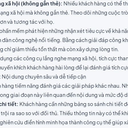
g xã hội (không gắn thẻ):
Nhiều khách hàng có thể th
mạng xã hội mà không gắn thẻ. Theo dõi những cuộc trò
hơn và tương tác với họ.
phần mềm phát hiện những nhận xét tiêu cực về khả nă
 đàn công nghệ nổi tiếng. Bằng cách giải đáp công kha
 chỉ giảm thiểu tổn thất mà còn xây dựng lòng tin.
dụng các công cụ lắng nghe mạng xã hội, tích cực tha
huyến khích khách hàng hài lòng để lại đánh giá tích cự
: Nội dung chuyên sâu và dễ tiếp cận
h hàng tiềm năng đánh giá các giải pháp khác nhau. 
rong giai đoạn này liên quan đến nội dung và mức độ d
hi tiết:
Khách hàng cần những bảng so sánh chi tiết đ
rội ra sao so với đối thủ. Thiếu thông tin này có thể kh
hiên cứu điển hình minh họa thành công cụ thể giúp xâ