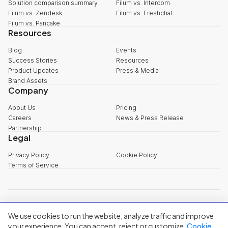
Solution comparison summary
Filum vs. Intercom
Filum vs. Zendesk
Filum vs. Freshchat
Filum vs. Pancake
Resources
Blog
Events
Success Stories
Resources
Product Updates
Press & Media
Brand Assets
Company
About Us
Pricing
Careers
News & Press Release
Partnership
Legal
Privacy Policy
Cookie Policy
Terms of Service
explore@filum.ai
We use cookies to run the website, analyze traffic and improve
+84 888 18 1313
Head Office
:
3rd Floor, 65-67 B4 Street, Sala Urban Area, An Khanh
your experience. You can accept, reject or customize.
Cookie