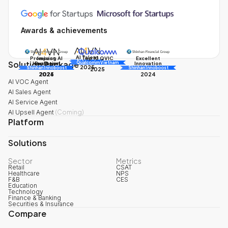
Awards & achievements
AI Talent
Promising AI
Impact
Excellent
Top 10 QVIC
Solution Package
AI Awards
Innovation
Business
Innovation
Qualcomm Vietnam
2025
Shinhan Innoboost
AI Awards
Shinhan Innoboost
2025
2024
2025
2024
AI VOC Agent
AI Sales Agent
AI Service Agent
AI Upsell Agent
(
Coming
)
Platform
Solutions
Sector
Metrics
Retail
CSAT
Healthcare
NPS
F&B
CES
Education
Technology
Finance & Banking
Securities & Insurance
Compare