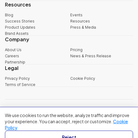
Resources
Blog
Events
Success Stories
Resources
Product Updates
Press & Media
Brand Assets
Company
About Us
Pricing
Careers
News & Press Release
Partnership
Legal
Privacy Policy
Cookie Policy
Terms of Service
explore@filum.ai
We use cookies to run the website, analyze traffic and improve
+84 888 18 1313
Head Office
:
3rd Floor, 65-67 B4 Street, Sala Urban Area, An Khanh
your experience. You can accept, reject or customize.
Cookie
Ward, Ho Chi Minh City
Policy
Singapore
:
20A Tanjong Pagar Road, Singapore
Reject