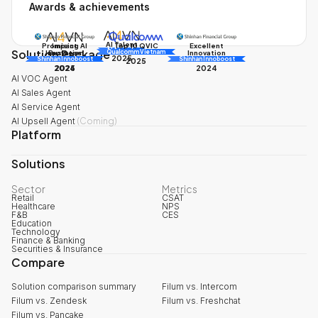
Awards & achievements
AI Talent
Promising AI
Impact
Excellent
Top 10 QVIC
Solution Package
AI Awards
Innovation
Business
Innovation
Qualcomm Vietnam
2025
Shinhan Innoboost
AI Awards
Shinhan Innoboost
2025
2024
2025
2024
AI VOC Agent
AI Sales Agent
AI Service Agent
AI Upsell Agent
(
Coming
)
Platform
Solutions
Sector
Metrics
Retail
CSAT
Healthcare
NPS
F&B
CES
Education
Technology
Finance & Banking
Securities & Insurance
Compare
Solution comparison summary
Filum vs. Intercom
Filum vs. Zendesk
Filum vs. Freshchat
Filum vs. Pancake