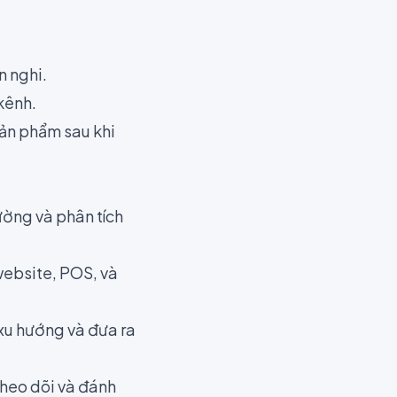
n nghi.
kênh.
ản phẩm sau khi
ờng và phân tích
website, POS, và
 xu hướng và đưa ra
theo dõi và đánh