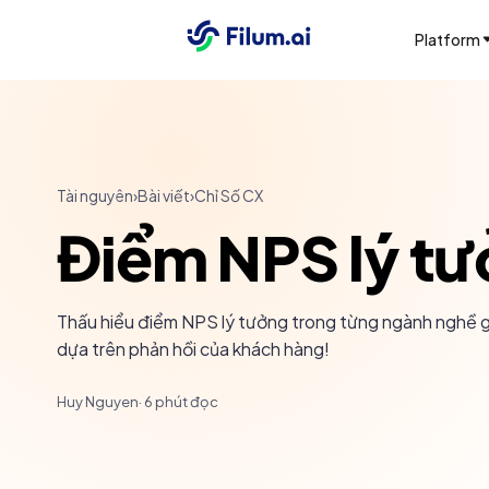
Platform
Tài nguyên
›
Bài viết
›
Chỉ Số CX
Điểm NPS lý tư
Thấu hiểu điểm NPS lý tưởng trong từng ngành nghề gi
dựa trên phản hồi của khách hàng!
Huy Nguyen
·
6
phút đọc