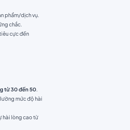
sản phẩm/dịch vụ.
ững chắc.
tiêu cực đến
g từ 30 đến 50
.
 lường mức độ hài
ự hài lòng cao từ