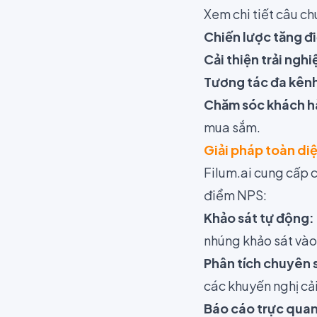
Xem chi tiết câu c
Chiến lược tăng đ
Cải thiện trải ngh
Tương tác đa kên
Chăm sóc khách h
mua sắm.
Giải pháp toàn diệ
Filum.ai cung cấp 
điểm NPS:
Khảo sát tự động:
nhúng khảo sát và
Phân tích chuyên 
các khuyến nghị cải
Báo cáo trực quan