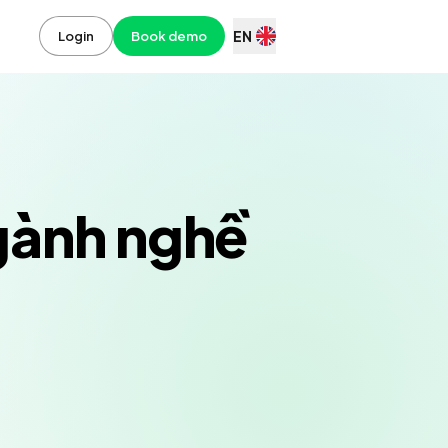
EN
Login
Book demo
gành nghề