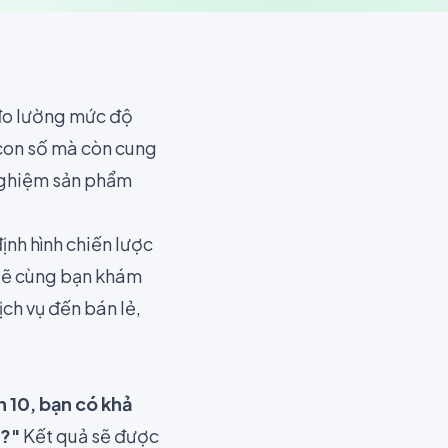
 đo lường mức độ
 con số mà còn cung
 nghiệm sản phẩm
nh hình chiến lược
i sẽ cùng bạn khám
ch vụ đến bán lẻ,
 10, bạn có khả
g?"
Kết quả sẽ được