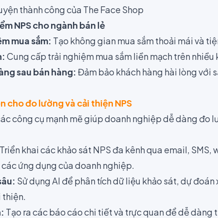
huyện thành công của The Face Shop
iểm NPS cho ngành bán lẻ
iệm mua sắm:
Tạo không gian mua sắm thoải mái và tiệ
h:
Cung cấp trải nghiệm mua sắm liền mạch trên nhiều 
àng sau bán hàng:
Đảm bảo khách hàng hài lòng với s
n cho đo lường và cải thiện NPS
các công cụ mạnh mẽ giúp doanh nghiệp dễ dàng đo lư
Triển khai các khảo sát NPS đa kênh qua email, SMS, 
o các ứng dụng của doanh nghiệp.
sâu:
Sử dụng AI để phân tích dữ liệu khảo sát, dự đoán
 thiện.
:
Tạo ra các báo cáo chi tiết và trực quan để dễ dàng 