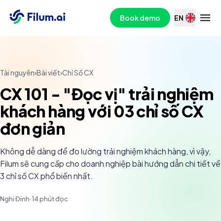
Book demo
EN
Tài nguyên
›
Bài viết
›
Chỉ Số CX
CX 101 - "Đọc vị" trải nghiệm
khách hàng với 03 chỉ số CX
đơn giản
Không dễ dàng để đo lường trải nghiệm khách hàng, vì vậy,
Filum sẽ cung cấp cho doanh nghiệp bài hướng dẫn chi tiết về
3 chỉ số CX phổ biến nhất.
Nghi Đinh
·
14
phút đọc