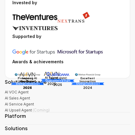
Invested by
Supported by
Awards & achievements
AI Talent
Promising AI
Impact
Excellent
Top 10 QVIC
Solution Package
AI Awards
Innovation
Business
Innovation
Qualcomm Vietnam
2025
Shinhan Innoboost
AI Awards
Shinhan Innoboost
2025
2024
2025
2024
AI VOC Agent
AI Sales Agent
AI Service Agent
AI Upsell Agent
(
Coming
)
Platform
Solutions