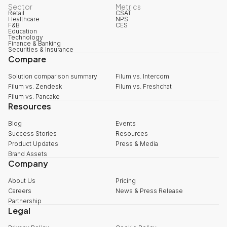
Sector
Metrics
Retail
CSAT
Healthcare
NPS
F&B
CES
Education
Technology
Finance & Banking
Securities & Insurance
Compare
Solution comparison summary
Filum vs. Intercom
Filum vs. Zendesk
Filum vs. Freshchat
Filum vs. Pancake
Resources
Blog
Events
Success Stories
Resources
Product Updates
Press & Media
Brand Assets
Company
About Us
Pricing
Careers
News & Press Release
Partnership
Legal