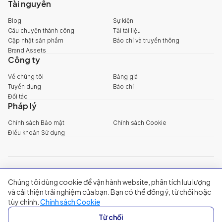
Tài nguyên
Blog
Sự kiện
Câu chuyện thành công
Tải tài liệu
Cập nhật sản phẩm
Báo chí và truyền thông
Brand Assets
Công ty
Về chúng tôi
Bảng giá
Tuyển dụng
Báo chí
Đối tác
Pháp lý
Chính sách Bảo mật
Chính sách Cookie
Điều khoản Sử dụng
explore@filum.ai
Chúng tôi dùng cookie để vận hành website, phân tích lưu lượng
+84 888 18 1313
Trụ sở chính
:
Tầng 03, 65-67 Đường B4, Khu đô thị Sala, Phường An
và cải thiện trải nghiệm của bạn. Bạn có thể đồng ý, từ chối hoặc
Khánh, TP Hồ Chí Minh
tùy chỉnh.
Chính sách Cookie
Singapore
:
20A Tanjong Pagar Road, Singapore
Từ chối
© 2024 Filum Inc. All rights reserved.