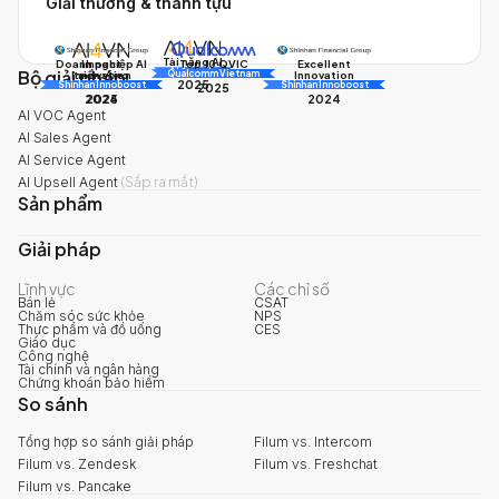
Giải thưởng & thành tựu
Tài năng AI
Doanh nghiệp AI
Impact
Excellent
Top 10 QVIC
Bộ giải pháp
AI Awards
Innovation
triển vọng
Innovation
Qualcomm Vietnam
2025
Shinhan Innoboost
AI Awards
Shinhan Innoboost
2025
2024
2025
2024
AI VOC Agent
AI Sales Agent
AI Service Agent
AI Upsell Agent
(
Sắp ra mắt
)
Sản phẩm
Giải pháp
Lĩnh vực
Các chỉ số
Bán lẻ
CSAT
Chăm sóc sức khỏe
NPS
Thực phẩm và đồ uống
CES
Giáo dục
Công nghệ
Tài chính và ngân hàng
Chứng khoán bảo hiểm
So sánh
Tổng hợp so sánh giải pháp
Filum vs. Intercom
Filum vs. Zendesk
Filum vs. Freshchat
Filum vs. Pancake