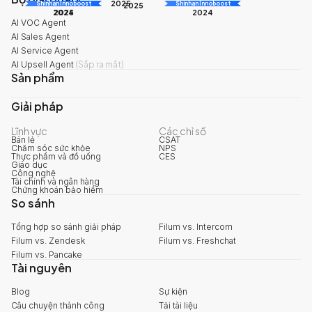
2025
Shinhan Innoboost
AI Awards
Shinhan Innoboost
2025
2024
2025
2024
AI VOC Agent
AI Sales Agent
AI Service Agent
AI Upsell Agent
(
Sắp ra mắt
)
Sản phẩm
Giải pháp
Lĩnh vực
Các chỉ số
Bán lẻ
CSAT
Chăm sóc sức khỏe
NPS
Thực phẩm và đồ uống
CES
Giáo dục
Công nghệ
Tài chính và ngân hàng
Chứng khoán bảo hiểm
So sánh
Tổng hợp so sánh giải pháp
Filum vs. Intercom
Filum vs. Zendesk
Filum vs. Freshchat
Filum vs. Pancake
Tài nguyên
Blog
Sự kiện
Câu chuyện thành công
Tải tài liệu