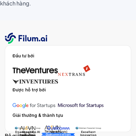
khách hàng.
Đầu tư bởi
Được hỗ trợ bởi
Giải thưởng & thành tựu
Tài năng AI
Doanh nghiệp AI
Impact
Excellent
Top 10 QVIC
Bộ giải pháp
AI Awards
Innovation
triển vọng
Innovation
Qualcomm Vietnam