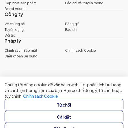
Cập nhật sản phẩm
Báo chí và truyền thông
Brand Assets
Công ty
Về chúng tôi
Bảng giá
Tuyển dụng
Báo chí
Đối tác
Pháp lý
Chính sách Bảo mật
Chính sách Cookie
Điều khoản Sử dụng
explore@filum.ai
Chúng tôi dùng cookie để vận hành website, phân tích lưu lượng
+84 888 18 1313
Trụ sở chính
:
Tầng 03, 65-67 Đường B4, Khu đô thị Sala, Phường An
và cải thiện trải nghiệm của bạn. Bạn có thể đồng ý, từ chối hoặc
Khánh, TP Hồ Chí Minh
tùy chỉnh.
Chính sách Cookie
Singapore
:
20A Tanjong Pagar Road, Singapore
Từ chối
© 2024 Filum Inc. All rights reserved.
Cài đặt