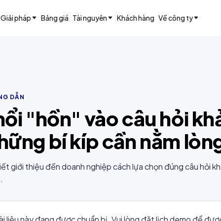
Giải pháp
Bảng giá
Tài nguyên
Khách hàng
Về công ty
NG DẪN
hổi "hồn" vào câu hỏi kh
hững bí kíp cần nằm lòn
viết giới thiệu đến doanh nghiệp cách lựa chọn đúng câu hỏi kh
.
ài liệu này đang được chuẩn bị. Vui lòng đặt lịch demo để được