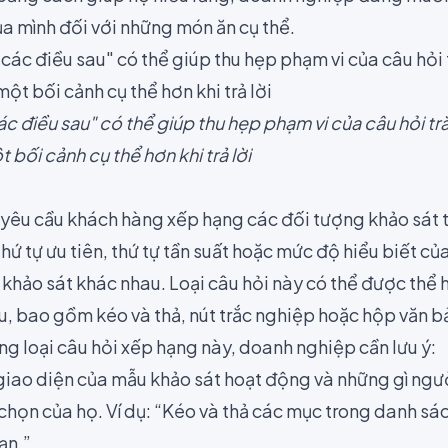
ủa mình đối với những món ăn cụ thể.
c điều sau" có thể giúp thu hẹp phạm vi của câu hỏi tr
bối cảnh cụ thể hơn khi trả lời
ẽ yêu cầu khách hàng xếp hạng các đối tượng khảo sát 
hứ tự ưu tiên, thứ tự tần suất hoặc mức độ hiểu biết c
khảo sát khác nhau. Loại câu hỏi này có thể được thể 
u, bao gồm kéo và thả, nút trắc nghiệp hoặc hộp văn b
ng loại câu hỏi xếp hạng này, doanh nghiệp cần lưu ý:
giao diện của mẫu khảo sát hoạt động và những gì người
 chọn của họ. Ví dụ: “Kéo và thả các mục trong danh sác
ạn.”.