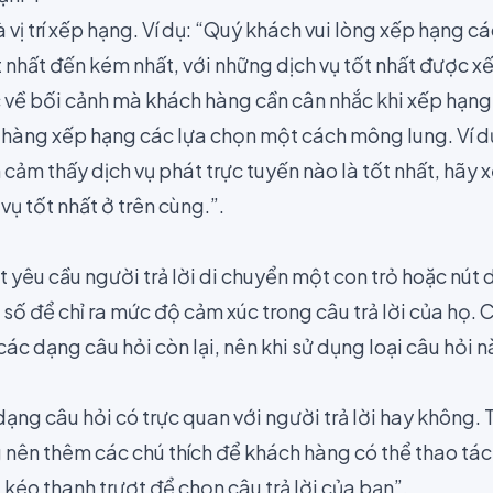
 vị trí xếp hạng. Ví dụ: “Quý khách vui lòng xếp hạng các
t nhất đến kém nhất, với những dịch vụ tốt nhất được xế
 về bối cảnh mà khách hàng cần cân nhắc
khi xếp hạng
h hàng xếp hạng các lựa chọn một cách mông lung. Ví d
cảm thấy dịch vụ phát trực tuyến nào là tốt nhất, hãy 
vụ tốt nhất ở trên cùng.”.
t yêu cầu người trả lời di chuyển một con trỏ hoặc nút
số để chỉ ra mức độ cảm xúc trong câu trả lời của họ. 
i các dạng câu hỏi còn lại, nên khi sử dụng loại câu hỏi n
dạng câu hỏi có trực quan với người trả lời hay không
nên thêm các chú thích để khách hàng có thể thao tác 
kéo thanh trượt để chọn câu trả lời của bạn”.