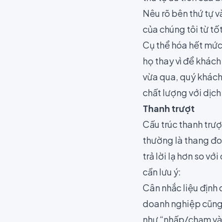
Nêu rõ bên thứ tự và
của chúng tôi từ tố
Cụ thể hóa hết mức
họ thay vì để khác
vừa qua, quý khách 
chất lượng với dịch 
Thanh trượt
Cấu trúc thanh trượ
thường là thang đo 
trả lời lạ hơn so vớ
cần lưu ý:
Cân nhắc liệu định 
doanh nghiệp cũng 
như “nhấp/chạm và 