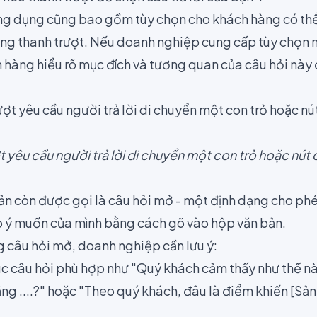
ng dụng cũng bao gồm tùy chọn cho khách hàng có thể 
dụng thanh trượt. Nếu doanh nghiệp cung cấp tùy chọn
h hàng hiểu rõ mục đích và tương quan của câu hỏi này 
t yêu cầu người trả lời di chuyển một con trỏ hoặc nú
ản còn được gọi là câu hỏi mở
- một định dạng cho phép
eo ý muốn của mình bằng cách gõ vào hộp văn bản.
g câu hỏi mở, doanh nghiệp cần lưu ý:
c câu hỏi phù hợp như "Quý khách cảm thấy như thế nào 
ằng ....?" hoặc "Theo quý khách, đâu là điểm khiến [Sả