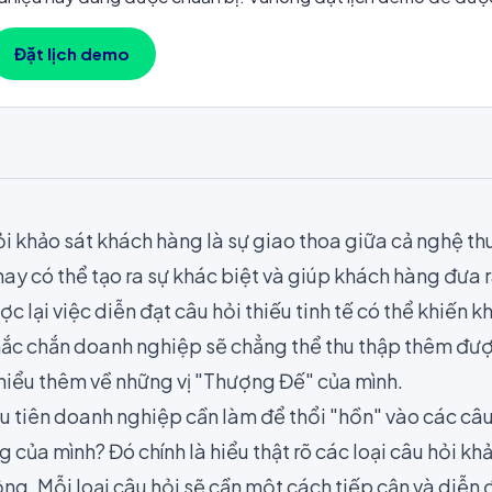
Đặt lịch demo
ỏi khảo sát khách hàng là sự giao thoa giữa cả nghệ th
ay có thể tạo ra sự khác biệt và giúp khách hàng đưa r
ợc lại việc
diễn đạt câu hỏi thiếu tinh tế
có thể khiến k
chắc chắn doanh nghiệp sẽ chẳng thể thu thập thêm đượ
 hiểu thêm về những vị "Thượng Đế" của mình.
u tiên doanh nghiệp cần làm để thổi "hồn" vào các câu
ng
của mình? Đó chính là hiểu thật rõ các loại câu hỏi kh
ng. Mỗi loại câu hỏi sẽ cần một cách tiếp cận và diễn 