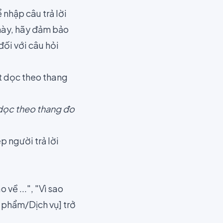
nhập câu trả lời
 này, hãy đảm bảo
đối với câu hỏi
t dọc theo thang đo
 người trả lời
về ...", "Vì sao
n phẩm/Dịch vụ] trở