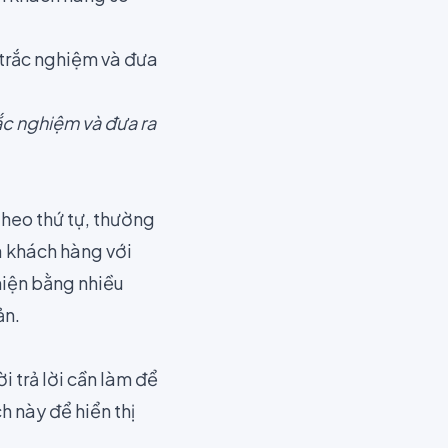
ắc nghiệm và đưa ra
theo thứ tự, thường
ủa khách hàng với
hiện bằng nhiều
ản.
 trả lời cần làm để
h này để hiển thị