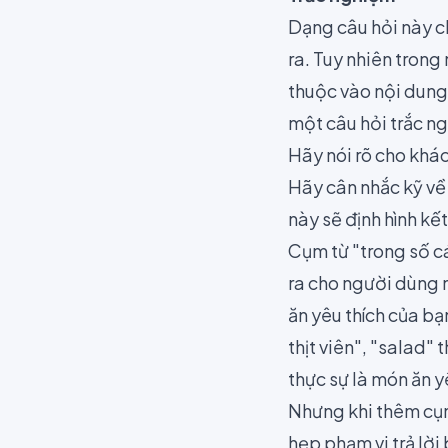
Dạng câu hỏi này c
ra. Tuy nhiên tron
thuộc vào nội dung
một câu hỏi trắc n
Hãy nói rõ cho khá
Hãy cân nhắc kỹ về
này sẽ định hình k
Cụm từ "trong số c
ra cho người dùng m
ăn yêu thích của bạ
thịt viên", "salad"
thực sự là món ăn y
Nhưng khi thêm cụm
hẹp phạm vi trả lờ