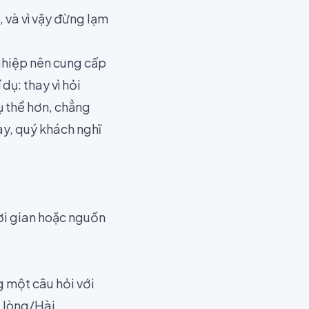
 và vì vậy đừng lạm
nghiệp nên cung cấp
dụ: thay vì hỏi
ụ thể hơn, chẳng
y, quý khách nghĩ
ời gian hoặc nguồn
 một câu hỏi với
i lòng/Hài