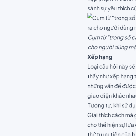
sánh sự yêu thích c
Cụm từ "trong số cá
cho người dùng một 
Xếp hạng
Loại câu hỏi này s
thấy như xếp hạng t
những vấn đề được 
giao diện khác nha
Tương tự, khi sử dụ
Giải thích cách mà 
cho thể hiện sự lựa
thứ tự ưu tiên của b