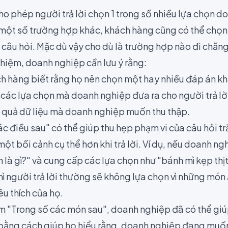
ho phép người trả lời chọn 1 trong số nhiều lựa chọn 
g một số trường hợp khác, khách hàng
cũng có thể chọn
 câu hỏi
. Mặc dù vậy cho dù là trường hợp nào đi chăng 
ghiệm, doanh nghiệp cần lưu ý rằng:
ch hàng biết rằng họ nên chọn một hay nhiều đáp án k
 các lựa chọn mà doanh nghiệp đưa ra cho người trả lời
ết quả dữ liệu mà doanh nghiệp muốn thu thập.
ác điều sau" có thể giúp thu hẹp phạm vi của câu hỏi t
ột bối cảnh cụ thể hơn khi trả lời. Ví dụ, nếu doanh n
n là gì?" và cung cấp các lựa chọn như "bánh mì kẹp thịt
 thì người trả lời thường sẽ không lựa chọn vì những mó
êu thích của họ.
 "Trong số các món sau", doanh nghiệp đã có thể giú
i bằng cách giúp họ hiểu rằng, doanh nghiệp đang muố