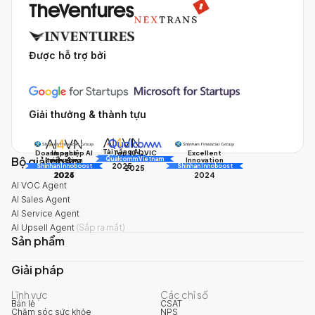
Được hỗ trợ bởi
Giải thưởng & thành tựu
Tài năng AI
Doanh nghiệp AI
Impact
Excellent
Top 10 QVIC
Bộ giải pháp
AI Awards
Innovation
triển vọng
Innovation
Qualcomm Vietnam
2025
Shinhan Innoboost
AI Awards
Shinhan Innoboost
2025
2024
2025
2024
AI VOC Agent
AI Sales Agent
AI Service Agent
AI Upsell Agent
(
Sắp ra mắt
)
Sản phẩm
Giải pháp
Lĩnh vực
Các chỉ số
Bán lẻ
CSAT
Chăm sóc sức khỏe
NPS