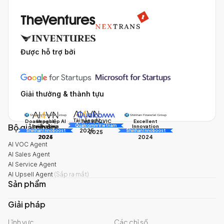
Được hỗ trợ bởi
Giải thưởng & thành tựu
Tài năng AI
Doanh nghiệp AI
Impact
Excellent
Top 10 QVIC
Bộ giải pháp
AI Awards
Innovation
triển vọng
Innovation
Qualcomm Vietnam
2025
Shinhan Innoboost
AI Awards
Shinhan Innoboost
2025
2024
2025
2024
AI VOC Agent
AI Sales Agent
AI Service Agent
AI Upsell Agent
(
Sắp ra mắt
)
Sản phẩm
Giải pháp
Lĩnh vực
Các chỉ số