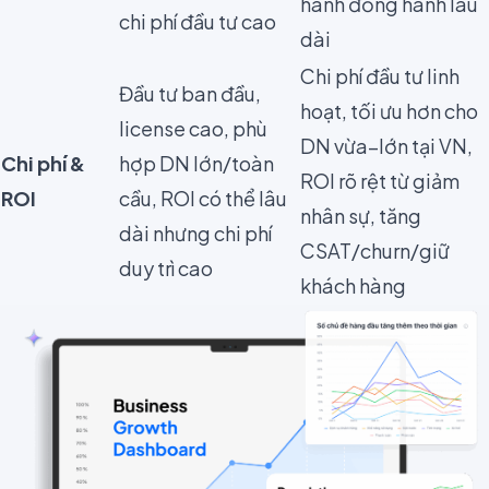
hành đồng hành lâu
chi phí đầu tư cao
dài
Chi phí đầu tư linh
Đầu tư ban đầu,
hoạt, tối ưu hơn cho
license cao, phù
DN vừa–lớn tại VN,
Chi phí &
hợp DN lớn/toàn
ROI rõ rệt từ giảm
ROI
cầu, ROI có thể lâu
nhân sự, tăng
dài nhưng chi phí
CSAT/churn/giữ
duy trì cao
khách hàng