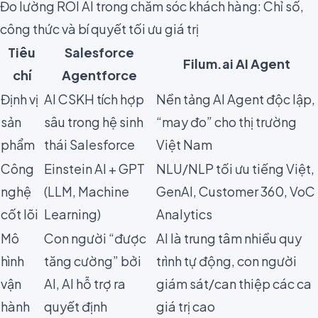
Đo lường ROI AI trong chăm sóc khách hàng: Chỉ số,
công thức và bí quyết tối ưu giá trị
Tiêu
Salesforce
Filum.ai AI Agent
chí
Agentforce
Định vị
AI CSKH tích hợp
Nền tảng AI Agent độc lập,
sản
sâu trong hệ sinh
“may đo” cho thị trường
phẩm
thái Salesforce
Việt Nam
Công
Einstein AI + GPT
NLU/NLP tối ưu tiếng Việt,
nghệ
(LLM, Machine
GenAI, Customer 360, VoC
cốt lõi
Learning)
Analytics
Mô
Con người “được
AI là trung tâm nhiều quy
hình
tăng cường” bởi
trình tự động, con người
vận
AI, AI hỗ trợ ra
giám sát/can thiệp các ca
hành
quyết định
giá trị cao