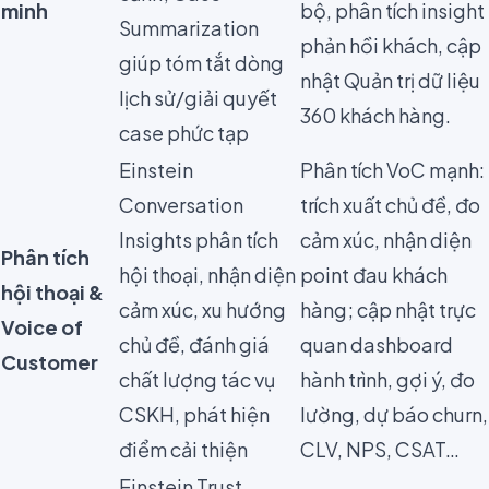
minh
bộ, phân tích insight
Summarization
phản hồi khách, cập
giúp tóm tắt dòng
nhật Quản trị dữ liệu
lịch sử/giải quyết
360 khách hàng.
case phức tạp
Einstein
Phân tích VoC mạnh:
Conversation
trích xuất chủ đề, đo
Insights phân tích
cảm xúc, nhận diện
Phân tích
hội thoại, nhận diện
point đau khách
hội thoại &
cảm xúc, xu hướng
hàng; cập nhật trực
Voice of
chủ đề, đánh giá
quan dashboard
Customer
chất lượng tác vụ
hành trình, gợi ý, đo
CSKH, phát hiện
lường, dự báo churn,
điểm cải thiện
CLV, NPS, CSAT…
Einstein Trust