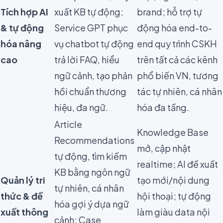
Tích hợp AI
xuất KB tự động;
brand; hỗ trợ tự
& tự động
Service GPT phục
động hóa end-to-
hóa nâng
vụ chatbot tự động
end quy trình CSKH
cao
trả lời FAQ, hiểu
trên tất cả các kênh
ngữ cảnh, tạo phản
phổ biến VN, tương
hồi chuẩn thương
tác tự nhiên, cá nhân
hiệu, đa ngữ.
hóa đa tầng.
Article
Knowledge Base
Recommendations
mở, cập nhật
tự động, tìm kiếm
realtime; AI đề xuất
KB bằng ngôn ngữ
Quản lý tri
tạo mới/nội dung
tự nhiên, cá nhân
thức & đề
hội thoại; tự động
hóa gợi ý dựa ngữ
xuất thông
làm giàu data nội
cảnh; Case