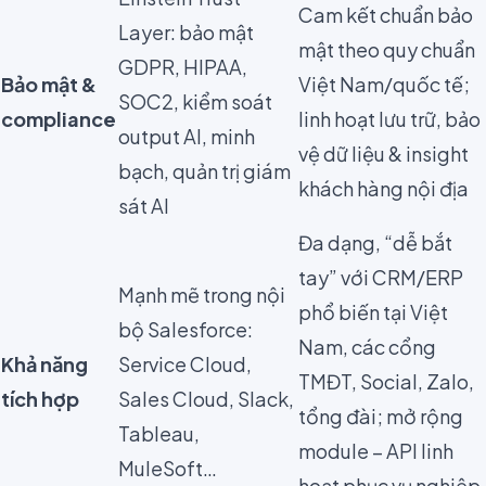
Cam kết chuẩn bảo
Layer: bảo mật
mật theo quy chuẩn
GDPR, HIPAA,
Bảo mật &
Việt Nam/quốc tế;
SOC2, kiểm soát
compliance
linh hoạt lưu trữ, bảo
output AI, minh
vệ dữ liệu & insight
bạch, quản trị giám
khách hàng nội địa
sát AI
Đa dạng, “dễ bắt
tay” với CRM/ERP
Mạnh mẽ trong nội
phổ biến tại Việt
bộ Salesforce:
Nam, các cổng
Khả năng
Service Cloud,
TMĐT, Social, Zalo,
tích hợp
Sales Cloud, Slack,
tổng đài; mở rộng
Tableau,
module – API linh
MuleSoft…
hoạt phục vụ nghiệp