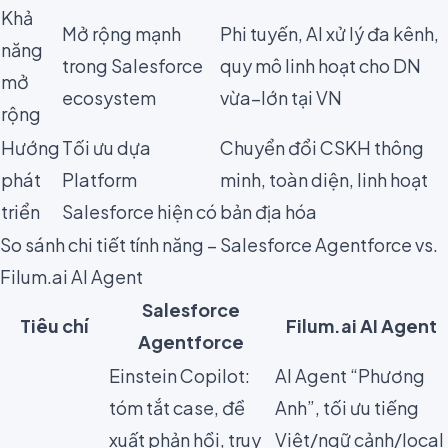
Khả
Mở rộng mạnh
Phi tuyến, AI xử lý đa kênh,
năng
trong Salesforce
quy mô linh hoạt cho DN
mở
ecosystem
vừa–lớn tại VN
rộng
Hướng
Tối ưu dựa
Chuyển đổi CSKH thông
phát
Platform
minh, toàn diện, linh hoạt
triển
Salesforce hiện có
bản địa hóa
So sánh chi tiết tính năng – Salesforce Agentforce vs.
Filum.ai AI Agent
Salesforce
Tiêu chí
Filum.ai AI Agent
Agentforce
Einstein Copilot:
AI Agent “Phương
tóm tắt case, đề
Anh”, tối ưu tiếng
xuất phản hồi, truy
Việt/ngữ cảnh/local