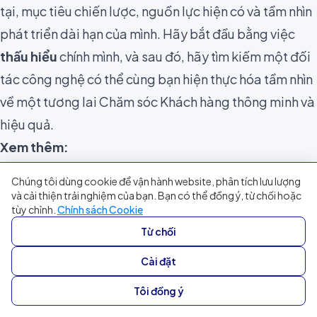
tại, mục tiêu chiến lược, nguồn lực hiện có và tầm nhìn
phát triển dài hạn của mình. Hãy bắt đầu bằng việc
thấu hiểu
chính mình, và sau đó, hãy tìm kiếm một đối
tác công nghệ có thể cùng bạn hiện thực hóa tầm nhìn
về một tương lai Chăm sóc Khách hàng thông minh và
hiệu quả.
Xem thêm:
Multi-AI Agent: Giải pháp tự động hóa quy trình CSKH
Chúng tôi dùng cookie để vận hành website, phân tích lưu lượng
phức tạp cho doanh nghiệp
và cải thiện trải nghiệm của bạn. Bạn có thể đồng ý, từ chối hoặc
tùy chỉnh.
Chính sách Cookie
Human Agent, Chatbot, AI Agent: Bộ ba hoàn hảo
Từ chối
nâng tầm chăm sóc khách hàng thời đại mới
Cài đặt
Tôi đồng ý