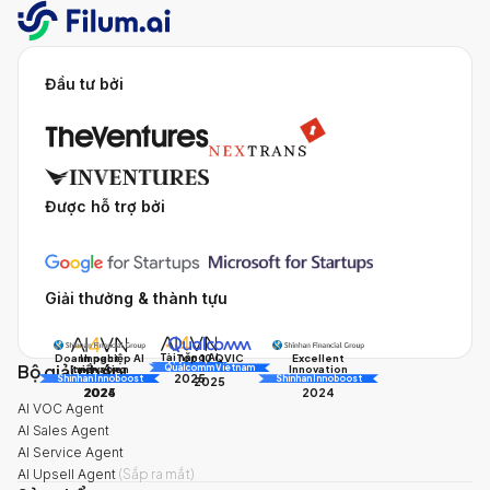
Đầu tư bởi
Được hỗ trợ bởi
Giải thưởng & thành tựu
Tài năng AI
Doanh nghiệp AI
Impact
Excellent
Top 10 QVIC
Bộ giải pháp
AI Awards
Innovation
triển vọng
Innovation
Qualcomm Vietnam
2025
Shinhan Innoboost
AI Awards
Shinhan Innoboost
2025
2024
2025
2024
AI VOC Agent
AI Sales Agent
AI Service Agent
AI Upsell Agent
(
Sắp ra mắt
)