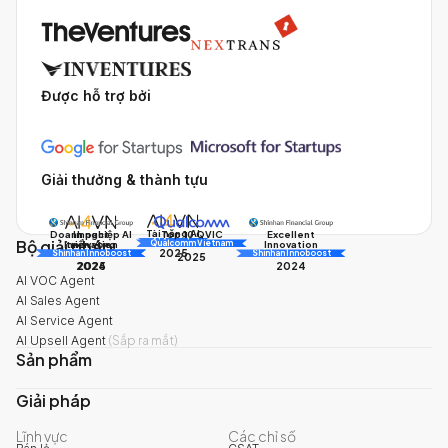
Được hỗ trợ bởi
Giải thưởng & thành tựu
Tài năng AI
Doanh nghiệp AI
Impact
Excellent
Top 10 QVIC
Bộ giải pháp
AI Awards
Innovation
triển vọng
Innovation
Qualcomm Vietnam
2025
Shinhan Innoboost
AI Awards
Shinhan Innoboost
2025
2024
2025
2024
AI VOC Agent
AI Sales Agent
AI Service Agent
AI Upsell Agent
(
Sắp ra mắt
)
Sản phẩm
Giải pháp
Lĩnh vực
Các chỉ số