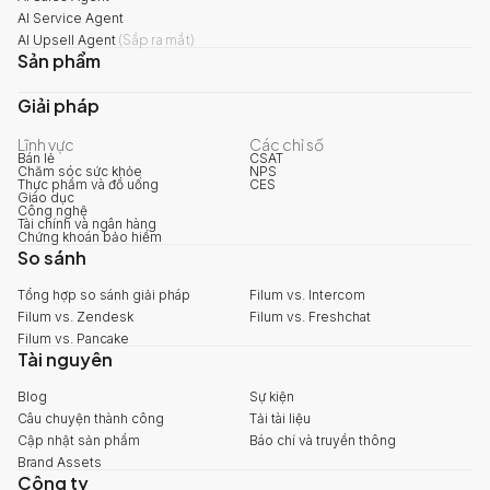
AI Service Agent
AI Upsell Agent
(
Sắp ra mắt
)
Sản phẩm
Giải pháp
Lĩnh vực
Các chỉ số
Bán lẻ
CSAT
Chăm sóc sức khỏe
NPS
Thực phẩm và đồ uống
CES
Giáo dục
Công nghệ
Tài chính và ngân hàng
Chứng khoán bảo hiểm
So sánh
Tổng hợp so sánh giải pháp
Filum vs. Intercom
Filum vs. Zendesk
Filum vs. Freshchat
Filum vs. Pancake
Tài nguyên
Blog
Sự kiện
Câu chuyện thành công
Tải tài liệu
Cập nhật sản phẩm
Báo chí và truyền thông
Brand Assets
Công ty