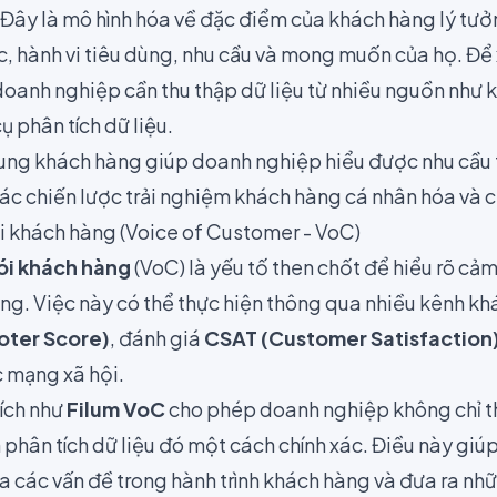
. Đây là mô hình hóa về đặc điểm của khách hàng lý t
ọc, hành vi tiêu dùng, nhu cầu và mong muốn của họ. Đ
oanh nghiệp cần thu thập dữ liệu từ nhiều nguồn như k
 phân tích dữ liệu.
ung khách hàng giúp doanh nghiệp hiểu được nhu cầu 
các chiến lược trải nghiệm khách hàng cá nhân hóa và c
i khách hàng (Voice of Customer - VoC)
ói khách hàng
(VoC) là yếu tố then chốt để hiểu rõ c
g. Việc này có thể thực hiện thông qua nhiều kênh kh
oter Score)
, đánh giá
CSAT (Customer Satisfaction
c mạng xã hội.
ích như
Filum VoC
cho phép doanh nghiệp không chỉ t
phân tích dữ liệu đó một cách chính xác. Điều này gi
 các vấn đề trong hành trình khách hàng và đưa ra những