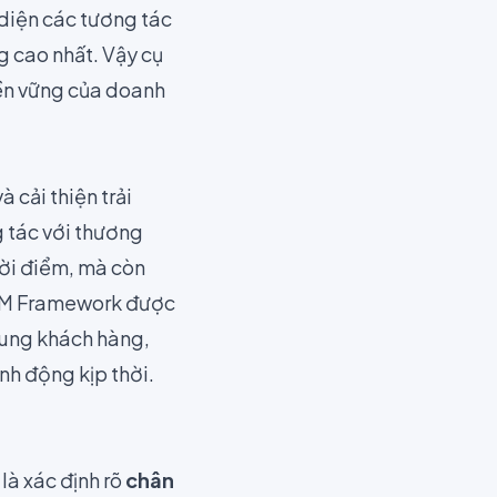
diện các tương tác
g cao nhất. Vậy cụ
bền vững của doanh
 cải thiện trải
 tác với thương
hời điểm, mà còn
EM Framework được
dung khách hàng,
ành động kịp thời.
là xác định rõ
chân