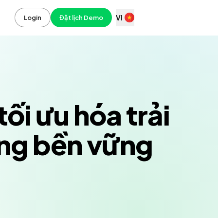
VI
Login
Đặt lịch Demo
i ưu hóa trải
ởng bền vững