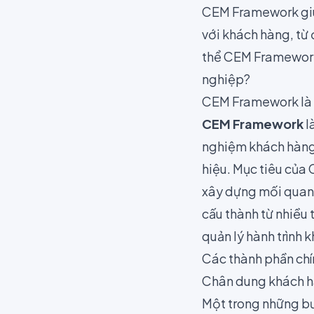
CEM Framework giú
với khách hàng, từ 
thể CEM Framework 
nghiệp?
CEM Framework là 
CEM Framework
l
nghiệm khách hàng 
hiệu. Mục tiêu của
xây dựng mối quan h
cấu thành từ nhiều
quản lý hành trình 
Các thành phần ch
Chân dung khách h
Một trong những bư