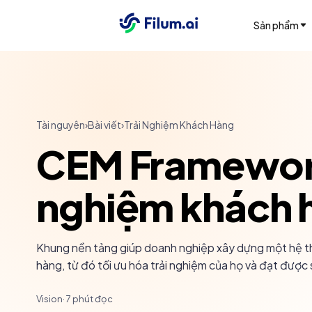
Sản phẩm
Tài nguyên
›
Bài viết
›
Trải Nghiệm Khách Hàng
CEM Framework 
nghiệm khách h
Khung nền tảng giúp doanh nghiệp xây dựng một hệ th
hàng, từ đó tối ưu hóa trải nghiệm của họ và đạt được 
Vision
·
7
phút đọc