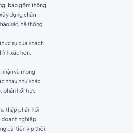
ưởng, bao gồm thông
ể xây dựng chân
hảo sát, hệ thống
thực sự của khách
hính xác hơn.
ảm nhận và mong
ác nhau như khảo
)
, phản hồi trực
hu thập phản hồi
úp doanh nghiệp
 cải tiến kịp thời​.