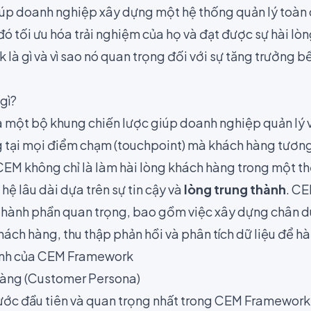
p doanh nghiệp xây dựng một hệ thống quản lý toàn 
đó tối ưu hóa trải nghiệm của họ và đạt được sự hài lòn
là gì và vì sao nó quan trọng đối với sự tăng trưởng 
gì?
à một bộ khung chiến lược giúp doanh nghiệp quản lý và
tại mọi điểm chạm (touchpoint) mà khách hàng tương
 CEM không chỉ là làm hài lòng khách hàng trong một t
ệ lâu dài dựa trên sự tin cậy và
lòng trung thành
. C
 thành phần quan trọng, bao gồm việc xây dựng chân 
khách hàng, thu thập phản hồi và phân tích dữ liệu để h
ính của CEM Framework
àng (Customer Persona)
ớc đầu tiên và quan trọng nhất trong CEM Framework 