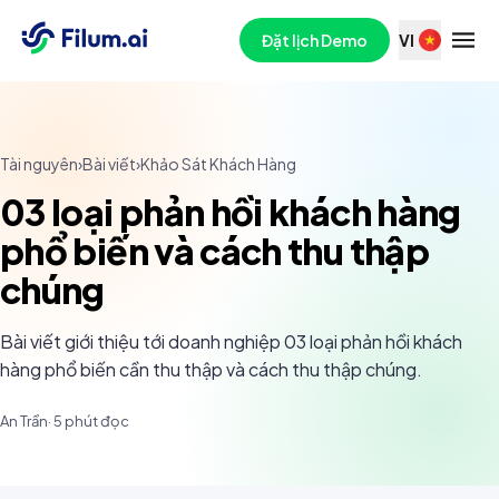
Đặt lịch Demo
VI
Tài nguyên
›
Bài viết
›
Khảo Sát Khách Hàng
03 loại phản hồi khách hàng
phổ biến và cách thu thập
chúng
Bài viết giới thiệu tới doanh nghiệp 03 loại phản hồi khách
hàng phổ biến cần thu thập và cách thu thập chúng.
An Trần
·
5
phút đọc