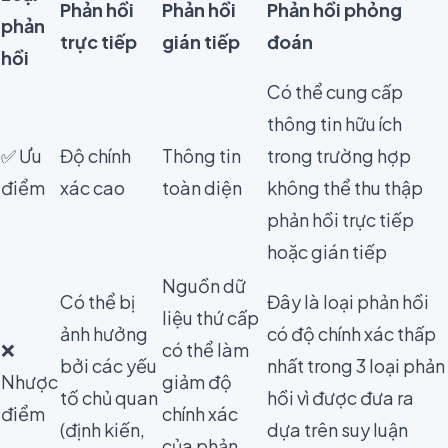
Phản hồi
Phản hồi
Phản hồi phỏng
phản
trực tiếp
gián tiếp
đoán
hồi
Có thể cung cấp
thông tin hữu ích
✅ Ưu
Độ chính
Thông tin
trong trường hợp
điểm
xác cao
toàn diện
không thể thu thập
phản hồi trực tiếp
hoặc gián tiếp
Nguồn dữ
Có thể bị
Đây là loại phản hồi
liệu thứ cấp
ảnh hưởng
có độ chính xác thấp
❌
có thể làm
bởi các yếu
nhất trong 3 loại phản
Nhược
giảm độ
tố chủ quan
hồi vì được đưa ra
điểm
chính xác
(định kiến,
dựa trên suy luận
của phản