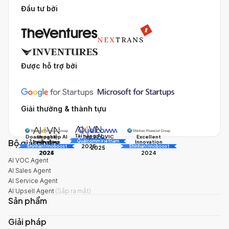
Đầu tư bởi
Được hỗ trợ bởi
Giải thưởng & thành tựu
Tài năng AI
Doanh nghiệp AI
Impact
Excellent
Top 10 QVIC
Bộ giải pháp
AI Awards
Innovation
triển vọng
Innovation
Qualcomm Vietnam
2025
Shinhan Innoboost
AI Awards
Shinhan Innoboost
2025
2024
2025
2024
AI VOC Agent
AI Sales Agent
AI Service Agent
AI Upsell Agent
(
Sắp ra mắt
)
Sản phẩm
Giải pháp