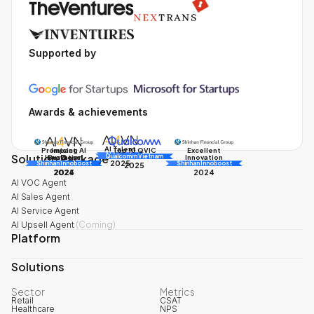
Supported by
Awards & achievements
AI Talent
Promising AI
Impact
Excellent
Top 10 QVIC
Solution Package
AI Awards
Innovation
Business
Innovation
Qualcomm Vietnam
2025
Shinhan Innoboost
AI Awards
Shinhan Innoboost
2025
2024
2025
2024
AI VOC Agent
AI Sales Agent
AI Service Agent
AI Upsell Agent
(
Coming
)
Platform
Solutions
Sector
Metrics
Retail
CSAT
Healthcare
NPS