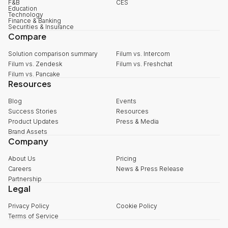
F&B
CES
Education
Technology
Finance & Banking
Securities & Insurance
Compare
Solution comparison summary
Filum vs. Intercom
Filum vs. Zendesk
Filum vs. Freshchat
Filum vs. Pancake
Resources
Blog
Events
Success Stories
Resources
Product Updates
Press & Media
Brand Assets
Company
About Us
Pricing
Careers
News & Press Release
Partnership
Legal
Privacy Policy
Cookie Policy
Terms of Service