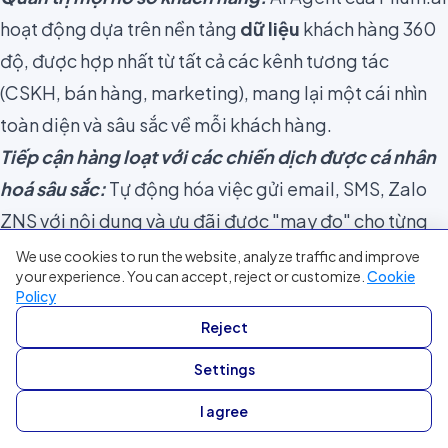
hoạt động dựa trên nền tảng
dữ liệu
khách hàng 360
độ, được hợp nhất từ tất cả các kênh tương tác
(CSKH, bán hàng, marketing), mang lại một cái nhìn
toàn diện và sâu sắc về mỗi khách hàng.
Tiếp cận hàng loạt với các chiến dịch được cá nhân
hoá sâu sắc:
Tự động hóa việc gửi email, SMS, Zalo
ZNS với nội dung và ưu đãi được "may đo" cho từng
phân khúc khách hàng tiềm năng dựa trên
dữ liệu
và
We use cookies to run the website, analyze traffic and improve
your experience. You can accept, reject or customize.
Cookie
hành vi của họ.
Policy
Phân loại và quản lý thông tin sản phẩm hiệu quả:
Reject
Giúp AI Agent luôn có nguồn thông tin chính xác và
Settings
cập nhật để tư vấn cho khách hàng.
Phân khúc khách hàng tự động và chính xác bằng
I agree
AI:
Dựa trên nhiều tiêu chí
dữ liệu
và hành vi, giúp các