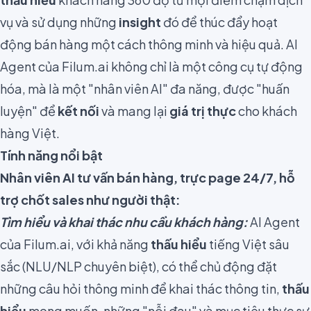
vụ và sử dụng những
insight
đó để thúc đẩy hoạt
động bán hàng một cách thông minh và hiệu quả. AI
Agent của Filum.ai không chỉ là một công cụ tự động
hóa, mà là một "nhân viên AI" đa năng, được "huấn
luyện" để
kết nối
và mang lại
giá trị thực
cho khách
hàng Việt.
Tính năng nổi bật
Nhân viên AI tư vấn bán hàng, trực page 24/7, hỗ
trợ chốt sales như người thật:
Tìm hiểu và khai thác nhu cầu khách hàng:
AI Agent
của Filum.ai, với khả năng
thấu hiểu
tiếng Việt sâu
sắc (NLU/NLP chuyên biệt), có thể chủ động đặt
những câu hỏi thông minh để khai thác thông tin,
thấu
hiểu
mong muốn, những "nỗi đau" và mục tiêu thực sự