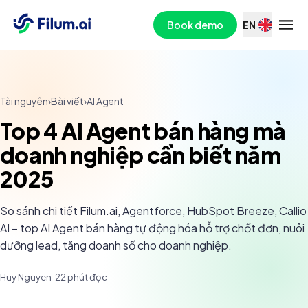
Book demo
EN
Tài nguyên
›
Bài viết
›
AI Agent
Top 4 AI Agent bán hàng mà
doanh nghiệp cần biết năm
2025
So sánh chi tiết Filum.ai, Agentforce, HubSpot Breeze, Callio
AI – top AI Agent bán hàng tự động hóa hỗ trợ chốt đơn, nuôi
dưỡng lead, tăng doanh số cho doanh nghiệp.
Huy Nguyen
·
22
phút đọc