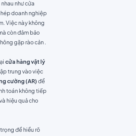
c nhau như cửa
phép doanh nghiệp
ạm. Việc này không
g mà còn đảm bảo
hông gặp rào cản .
ại
cửa hàng vật lý
ập trung vào việc
ăng cường (AR)
để
anh toán không tiếp
 và hiệu quả cho
trọng để hiểu rõ