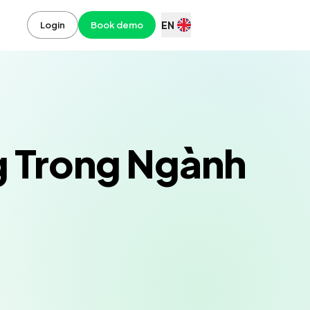
EN
Login
Book demo
g Trong Ngành