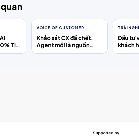
n quan
VOICE OF CUSTOMER
TRẢI NGH
AI
Khảo sát CX đã chết.
Đầu tư 
80% Tin
Agent mới là nguồn
khách h
g Hiệu
Voice of Customer
"mềm" 
ử Lý
thật.
tăng tr
lược?
Supported by