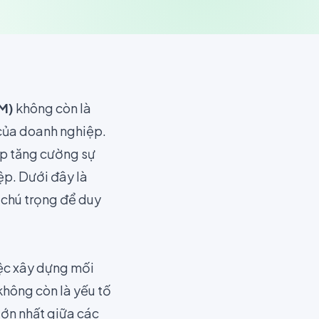
XM)
không còn là
 của doanh nghiệp.
úp tăng cường sự
iệp. Dưới đây là
 chú trọng để duy
iệc xây dựng mối
không còn là yếu tố
lớn nhất giữa các