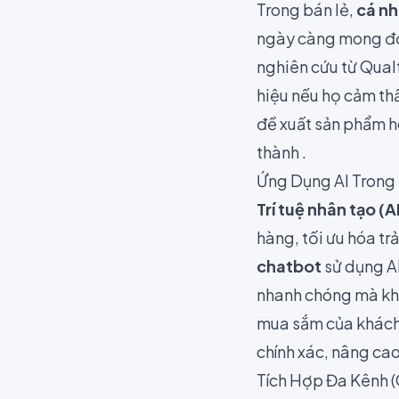
Trong bán lẻ,
cá n
ngày càng mong đợi
nghiên cứu từ
Qualt
hiệu nếu họ cảm thấ
đề xuất sản phẩm ho
thành .
Ứng Dụng AI Trong
Trí tuệ nhân tạo (A
hàng, tối ưu hóa t
chatbot
sử dụng AI
nhanh chóng mà khô
mua sắm của khách 
chính xác, nâng cao
Tích Hợp Đa Kênh 