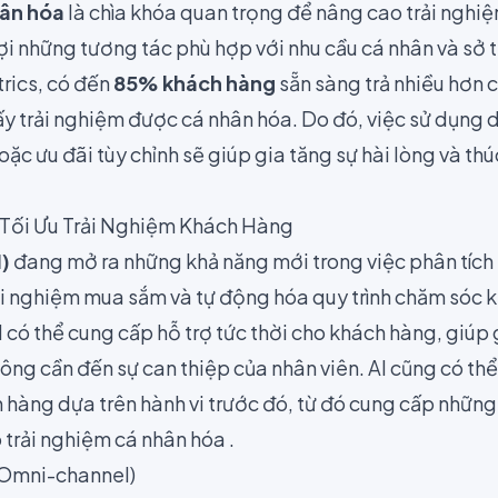
hân hóa
là chìa khóa quan trọng để nâng cao trải nghi
 những tương tác phù hợp với nhu cầu cá nhân và sở t
rics
, có đến
85% khách hàng
sẵn sàng trả nhiều hơn
y trải nghiệm được cá nhân hóa. Do đó, việc sử dụng dữ
ặc ưu đãi tùy chỉnh sẽ giúp gia tăng sự hài lòng và thú
 Tối Ưu Trải Nghiệm Khách Hàng
I)
đang mở ra những khả năng mới trong việc phân tích 
rải nghiệm mua sắm và tự động hóa quy trình chăm sóc
 có thể cung cấp hỗ trợ tức thời cho khách hàng, giúp 
ng cần đến sự can thiệp của nhân viên. AI cũng có th
hàng dựa trên hành vi trước đó, từ đó cung cấp những
 trải nghiệm cá nhân hóa .
(Omni-channel)