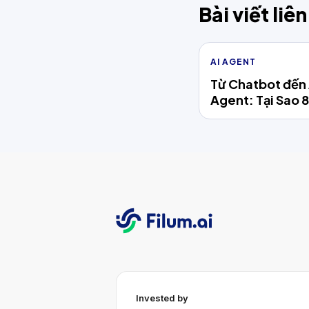
Bài viết liê
AI AGENT
Từ Chatbot đến 
Agent: Tại Sao 
Nhắn Của Thươn
Việt Có Thể Tự X
Năm 2026
Invested by