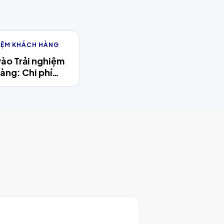
IỆM KHÁCH HÀNG
vào Trải nghiệm
àng: Chi phí
hay Động cơ
ưởng chiến