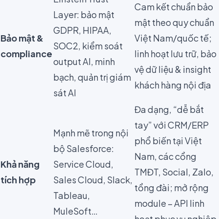
Cam kết chuẩn bảo
Layer: bảo mật
mật theo quy chuẩn
GDPR, HIPAA,
Bảo mật &
Việt Nam/quốc tế;
SOC2, kiểm soát
compliance
linh hoạt lưu trữ, bảo
output AI, minh
vệ dữ liệu & insight
bạch, quản trị giám
khách hàng nội địa
sát AI
Đa dạng, “dễ bắt
tay” với CRM/ERP
Mạnh mẽ trong nội
phổ biến tại Việt
bộ Salesforce:
Nam, các cổng
Khả năng
Service Cloud,
TMĐT, Social, Zalo,
tích hợp
Sales Cloud, Slack,
tổng đài; mở rộng
Tableau,
module – API linh
MuleSoft…
hoạt phục vụ nghiệp