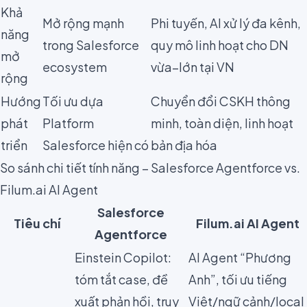
Khả
Mở rộng mạnh
Phi tuyến, AI xử lý đa kênh,
năng
trong Salesforce
quy mô linh hoạt cho DN
mở
ecosystem
vừa–lớn tại VN
rộng
Hướng
Tối ưu dựa
Chuyển đổi CSKH thông
phát
Platform
minh, toàn diện, linh hoạt
triển
Salesforce hiện có
bản địa hóa
So sánh chi tiết tính năng – Salesforce Agentforce vs.
Filum.ai AI Agent
Salesforce
Tiêu chí
Filum.ai AI Agent
Agentforce
Einstein Copilot:
AI Agent “Phương
tóm tắt case, đề
Anh”, tối ưu tiếng
xuất phản hồi, truy
Việt/ngữ cảnh/local