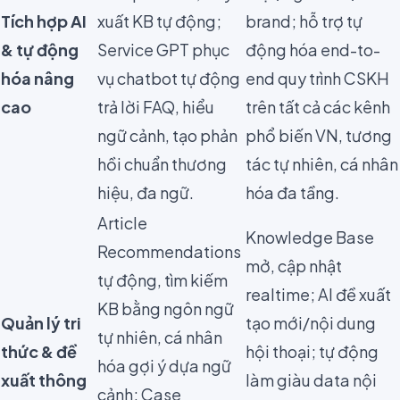
Tích hợp AI
xuất KB tự động;
brand; hỗ trợ tự
& tự động
Service GPT phục
động hóa end-to-
hóa nâng
vụ chatbot tự động
end quy trình CSKH
cao
trả lời FAQ, hiểu
trên tất cả các kênh
ngữ cảnh, tạo phản
phổ biến VN, tương
hồi chuẩn thương
tác tự nhiên, cá nhân
hiệu, đa ngữ.
hóa đa tầng.
Article
Knowledge Base
Recommendations
mở, cập nhật
tự động, tìm kiếm
realtime; AI đề xuất
KB bằng ngôn ngữ
Quản lý tri
tạo mới/nội dung
tự nhiên, cá nhân
thức & đề
hội thoại; tự động
hóa gợi ý dựa ngữ
xuất thông
làm giàu data nội
cảnh; Case