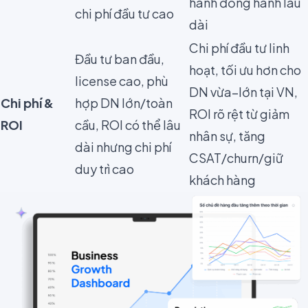
hành đồng hành lâu
chi phí đầu tư cao
dài
Chi phí đầu tư linh
Đầu tư ban đầu,
hoạt, tối ưu hơn cho
license cao, phù
DN vừa–lớn tại VN,
Chi phí &
hợp DN lớn/toàn
ROI rõ rệt từ giảm
ROI
cầu, ROI có thể lâu
nhân sự, tăng
dài nhưng chi phí
CSAT/churn/giữ
duy trì cao
khách hàng