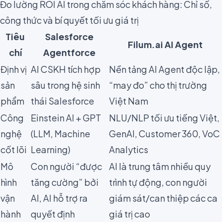
Đo lường ROI AI trong chăm sóc khách hàng: Chỉ số,
công thức và bí quyết tối ưu giá trị
Tiêu
Salesforce
Filum.ai AI Agent
chí
Agentforce
Định vị
AI CSKH tích hợp
Nền tảng AI Agent độc lập,
sản
sâu trong hệ sinh
“may đo” cho thị trường
phẩm
thái Salesforce
Việt Nam
Công
Einstein AI + GPT
NLU/NLP tối ưu tiếng Việt,
nghệ
(LLM, Machine
GenAI, Customer 360, VoC
cốt lõi
Learning)
Analytics
Mô
Con người “được
AI là trung tâm nhiều quy
hình
tăng cường” bởi
trình tự động, con người
vận
AI, AI hỗ trợ ra
giám sát/can thiệp các ca
hành
quyết định
giá trị cao