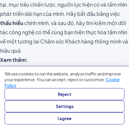
tại, mục tiêu chiến lược, nguồn lực hiện có và tầm nhìn
phát triển dài hạn của mình. Hãy bắt đầu bằng việc
thấu hiểu
chính mình, và sau đó, hãy tìm kiếm một đối
tác công nghệ có thể cùng bạn hiện thực hóa tầm nhìn
về một tương lai Chăm sóc Khách hàng thông minh và
hiệu quả.
Xem thêm:
Multi-AI Agent: Giải pháp tự động hóa quy trình CSKH
We use cookies to run the website, analyze traffic and improve
phức tạp cho doanh nghiệp
your experience. You can accept, reject or customize.
Cookie
Policy
Human Agent, Chatbot, AI Agent: Bộ ba hoàn hảo
Reject
nâng tầm chăm sóc khách hàng thời đại mới
Settings
I agree