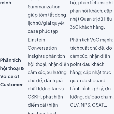
minh
bộ, phân tích insight
Summarization
phản hồi khách, cập
giúp tóm tắt dòng
nhật Quản trị dữ liệu
lịch sử/giải quyết
360 khách hàng.
case phức tạp
Einstein
Phân tích VoC mạnh:
Conversation
trích xuất chủ đề, đo
Insights phân tích
cảm xúc, nhận diện
Phân tích
hội thoại, nhận diện
point đau khách
hội thoại &
cảm xúc, xu hướng
hàng; cập nhật trực
Voice of
chủ đề, đánh giá
quan dashboard
Customer
chất lượng tác vụ
hành trình, gợi ý, đo
CSKH, phát hiện
lường, dự báo churn,
điểm cải thiện
CLV, NPS, CSAT…
Einstein Trust