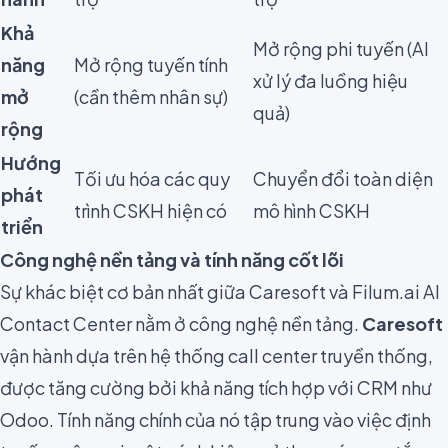
Khả
Mở rộng phi tuyến (AI
năng
Mở rộng tuyến tính
xử lý đa luồng hiệu
mở
(cần thêm nhân sự)
quả)
rộng
Hướng
Tối ưu hóa các quy
Chuyển đổi toàn diện
phát
trình CSKH hiện có
mô hình CSKH
triển
Công nghệ nền tảng và tính năng cốt lõi
Sự khác biệt cơ bản nhất giữa Caresoft và Filum.ai AI
Contact Center nằm ở công nghệ nền tảng.
Caresoft
vận hành dựa trên hệ thống call center truyền thống,
được tăng cường bởi khả năng tích hợp với CRM như
Odoo. Tính năng chính của nó tập trung vào việc định