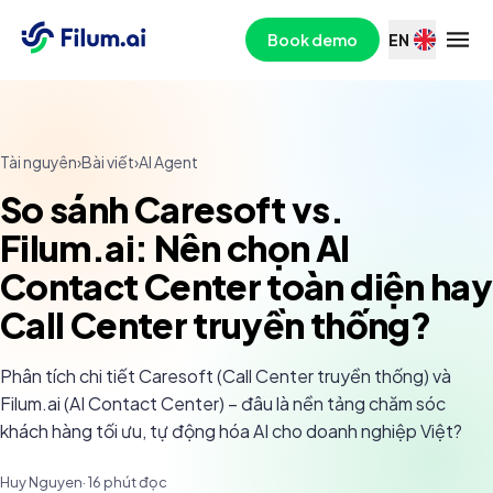
Book demo
EN
Tài nguyên
›
Bài viết
›
AI Agent
So sánh Caresoft vs.
Filum.ai: Nên chọn AI
Contact Center toàn diện hay
Call Center truyền thống?
Phân tích chi tiết Caresoft (Call Center truyền thống) và
Filum.ai (AI Contact Center) – đâu là nền tảng chăm sóc
khách hàng tối ưu, tự động hóa AI cho doanh nghiệp Việt?
Huy Nguyen
·
16
phút đọc