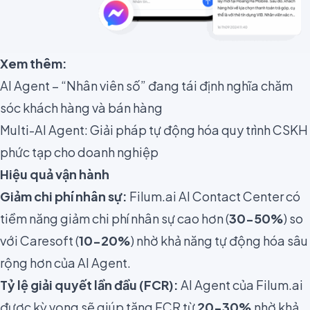
Xem thêm:
AI Agent – “Nhân viên số” đang tái định nghĩa chăm
sóc khách hàng và bán hàng
Multi-AI Agent: Giải pháp tự động hóa quy trình CSKH
phức tạp cho doanh nghiệp
Hiệu quả vận hành
Giảm chi phí nhân sự:
Filum.ai AI Contact Center có
tiềm năng giảm chi phí nhân sự cao hơn (
30-50%
) so
với Caresoft (
10-20%
) nhờ khả năng tự động hóa sâu
rộng hơn của AI Agent.
Tỷ lệ giải quyết lần đầu (FCR):
AI Agent của Filum.ai
được kỳ vọng sẽ giúp tăng FCR từ
20-30%
nhờ khả