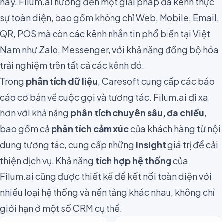
này. Filum.ai hướng đến một giải pháp đa kênh thực
sự toàn diện, bao gồm không chỉ Web, Mobile, Email,
QR, POS mà còn các kênh nhắn tin phổ biến tại Việt
Nam như Zalo, Messenger, với khả năng đồng bộ hóa
trải nghiệm trên tất cả các kênh đó.
Trong
phân tích dữ liệu
, Caresoft cung cấp các báo
cáo cơ bản về cuộc gọi và tương tác. Filum.ai đi xa
hơn với khả năng
phân tích chuyên sâu, đa chiều
,
bao gồm cả
phân tích cảm xúc
của khách hàng từ nội
dung tương tác, cung cấp những
insight
giá trị để cải
thiện dịch vụ. Khả năng
tích hợp hệ thống
của
Filum.ai cũng được thiết kế để kết nối toàn diện với
nhiều loại hệ thống và nền tảng khác nhau, không chỉ
giới hạn ở một số CRM cụ thể.