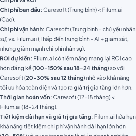
Chi phí ban đầu:
Caresoft (Trung bình) < Filum.ai
(Cao).
Chi phí vận hành:
Caresoft (Trung bình – chủ yếu nhân
sự) vs. Filum.ai (Thấp đến trung bình – AI + giám sát,
nhưng giảm mạnh chi phí nhân sự).
ROI dự kiến:
Filum.ai có tiềm năng mang lại ROI cao
hơn đáng kể (
100-150% sau 18-24 tháng
) so với
Caresoft (
20-30% sau 12 tháng
) nhờ vào khả năng
tối ưu hóa toàn diện và tạo ra
giá trị
gia tăng lớn hơn.
Thời gian hoàn vốn:
Caresoft (12-18 tháng) <
Filum.ai (18-24 tháng).
Tiết kiệm dài hạn và giá trị gia tăng:
Filum.ai hứa hẹn
khả năng tiết kiệm chi phí vận hành dài hạn lớn hơn
(
30-50%
) và quan trọng hơn là giúp doanh nghiệp