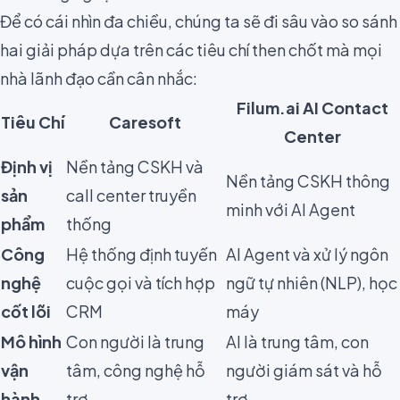
Để có cái nhìn đa chiều, chúng ta sẽ đi sâu vào so sánh
hai giải pháp dựa trên các tiêu chí then chốt mà mọi
nhà lãnh đạo cần cân nhắc:
Filum.ai AI Contact
Tiêu Chí
Caresoft
Center
Định vị
Nền tảng CSKH và
Nền tảng CSKH thông
sản
call center truyền
minh với AI Agent
phẩm
thống
Công
Hệ thống định tuyến
AI Agent và xử lý ngôn
nghệ
cuộc gọi và tích hợp
ngữ tự nhiên (NLP), học
cốt lõi
CRM
máy
Mô hình
Con người là trung
AI là trung tâm, con
vận
tâm, công nghệ hỗ
người giám sát và hỗ
hành
trợ
trợ