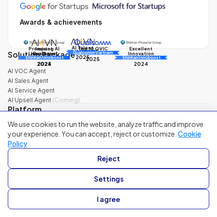
Awards & achievements
AI Talent
Promising AI
Impact
Excellent
Top 10 QVIC
AI Awards
Solution Package
Innovation
Business
Innovation
Qualcomm Vietnam
2025
Shinhan Innoboost
AI Awards
Shinhan Innoboost
2025
2024
2025
2024
AI VOC Agent
AI Sales Agent
AI Service Agent
AI Upsell Agent
(
Coming
)
Platform
We use cookies to run the website, analyze traffic and improve
Solutions
your experience. You can accept, reject or customize.
Cookie
Policy
Sector
Metrics
Retail
CSAT
Reject
Healthcare
NPS
F&B
CES
Education
Technology
Settings
Finance & Banking
Securities & Insurance
Compare
I agree
Solution comparison summary
Filum vs. Intercom