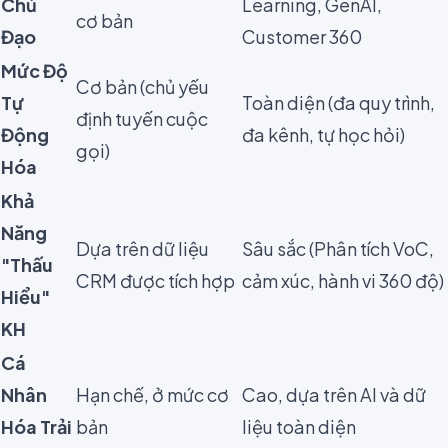
Chủ
Learning, GenAI,
cơ bản
Đạo
Customer 360
Mức Độ
Cơ bản (chủ yếu
Tự
Toàn diện (đa quy trình,
định tuyến cuộc
Động
đa kênh, tự học hỏi)
gọi)
Hóa
Khả
Năng
Dựa trên dữ liệu
Sâu sắc (Phân tích VoC,
"Thấu
CRM được tích hợp
cảm xúc, hành vi 360 độ)
Hiểu"
KH
Cá
Nhân
Hạn chế, ở mức cơ
Cao, dựa trên AI và dữ
Hóa Trải
bản
liệu toàn diện