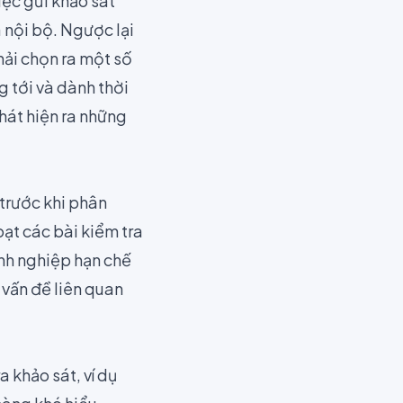
iệc gửi khảo sát
a nội bộ. Ngược lại
hải chọn ra một số
 tới và dành thời
hát hiện ra những
trước khi phân
oạt các bài kiểm tra
anh nghiệp hạn chế
 vấn đề liên quan
 khảo sát, ví dụ