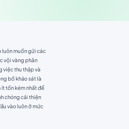
p luôn muốn gửi các
c vội vàng phân
 việc thu thập và
ông bố khảo sát là
ít tốn kém nhất để
nh chóng cải thiện
đầu vào luôn ở mức