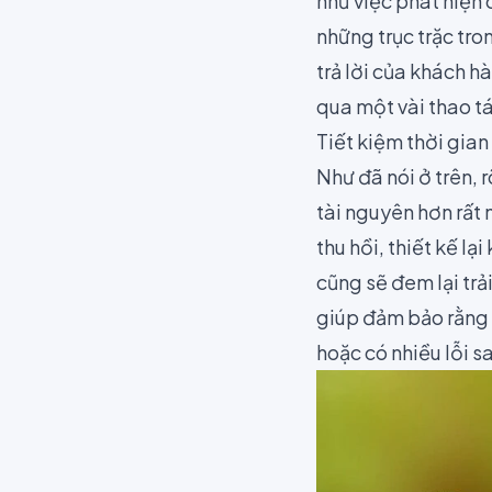
như việc phát hiện
những trục trặc tro
trả lời của khách h
qua một vài thao tá
Tiết kiệm thời gian
Như đã nói ở trên, 
tài nguyên hơn rất 
thu hồi, thiết kế lạ
cũng sẽ đem lại tr
giúp đảm bảo rằng 
hoặc có nhiều lỗi sa