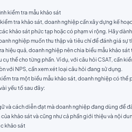
ình kiểm tra mẫu khảo sát
 kiểm tra khảo sát, doanh nghiệp cần xây dựng kế hoạch
 các khảo sát phức tạp hoặc có phạm vi rộng. Hãy dành 
doanh nghiệp muốn thu thập và tiêu chí để đánh giá sự
tra hiệu quả, doanh nghiệp nên chia biểu mẫu khảo sát
u cụ thể cho từng phần. Ví dụ, với câu hỏi CSAT, cần k
òn với NPS, cần xem xét loại câu hỏi đang sử dụng.
kiểm tra một biểu mẫu khảo sát, doanh nghiệp có thể p
vài yếu tố sau đây:
ngữ và cách diễn đạt mà doanh nghiệp đang dùng để đả
của khảo sát và cũng như cả phần giới thiệu và nội dun
úc khảo sát