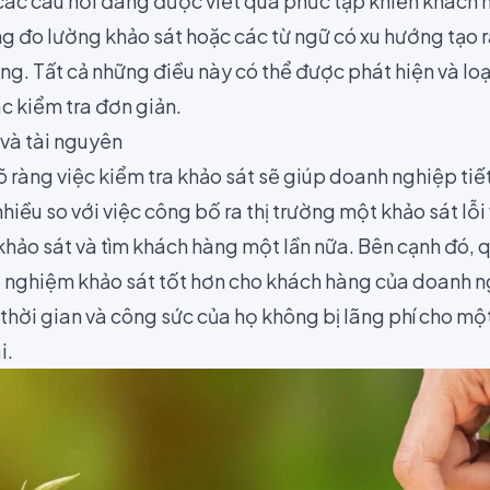
 các câu hỏi đang được viết quá phức tạp khiến khách 
ng đo lường khảo sát hoặc các từ ngữ có xu hướng tạo ra
àng. Tất cả những điều này có thể được phát hiện và l
c kiểm tra đơn giản.
 và tài nguyên
rõ ràng việc kiểm tra khảo sát sẽ giúp doanh nghiệp tiế
nhiều so với việc công bố ra thị trường một khảo sát lỗi
i khảo sát và
tìm khách hàng một lần nữa
. Bên cạnh đó, q
ải nghiệm khảo sát tốt hơn cho khách hàng của doanh n
thời gian và công sức của họ không bị lãng phí cho một
i.