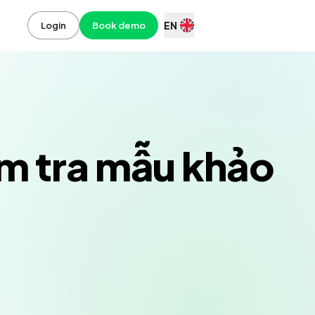
EN
Login
Book demo
m tra mẫu khảo