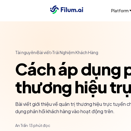
Platform
Tài nguyên
›
Bài viết
›
Trải Nghiệm Khách Hàng
Cách áp dụng p
thương hiệu tr
Bài viết giới thiệu về quản trị thương hiệu trực tuyế
dụng phản hồi khách hàng vào hoạt động trên.
An Trần
·
13
phút đọc