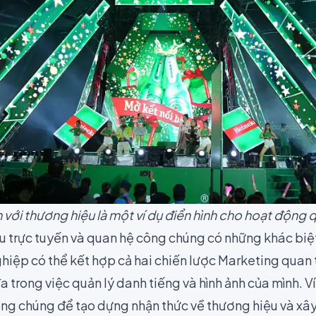
n với thương hiệu là một ví dụ điển hình cho hoạt độn
u trực tuyến và quan hệ công chúng có những khác biệt 
ghiệp có thể kết hợp cả hai chiến lược Marketing quan
a trong việc quản lý danh tiếng và hình ảnh của mình. V
ng chúng để tạo dựng nhận thức về thương hiệu và xây