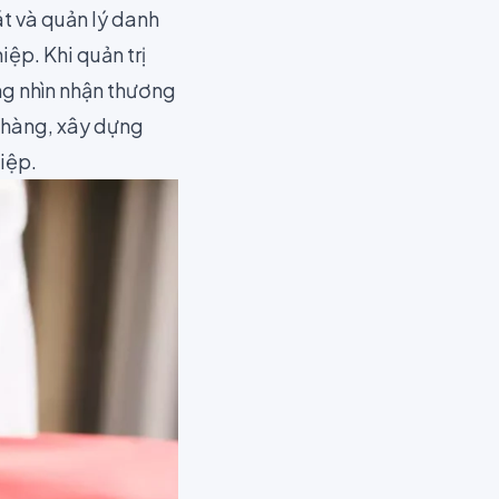
t và quản lý danh
ệp. Khi quản trị
ng nhìn nhận thương
h hàng, xây dựng
iệp.