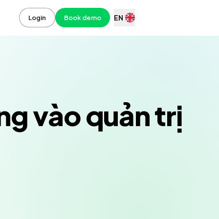
EN
Login
Book demo
g vào quản trị