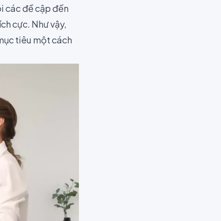
õi các đề cập đến
ích cực. Như vậy,
mục tiêu một cách