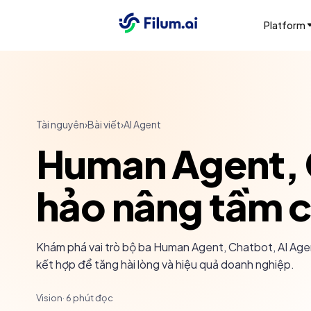
Platform
Tài nguyên
›
Bài viết
›
AI Agent
Human Agent, C
hảo nâng tầm c
Khám phá vai trò bộ ba Human Agent, Chatbot, AI Agen
kết hợp để tăng hài lòng và hiệu quả doanh nghiệp.
Vision
·
6
phút đọc