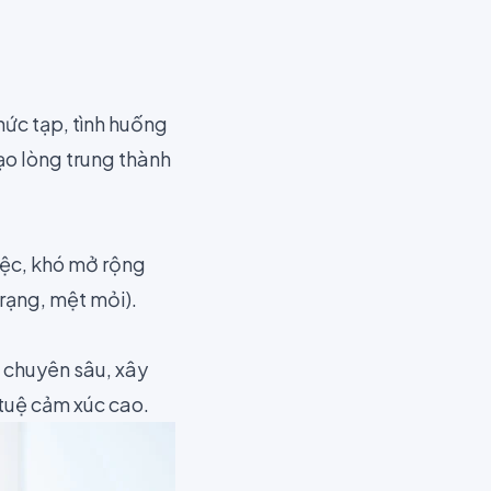
hức tạp, tình huống
ạo lòng trung thành
việc, khó mở rộng
rạng, mệt mỏi).
n chuyên sâu, xây
 tuệ cảm xúc cao.