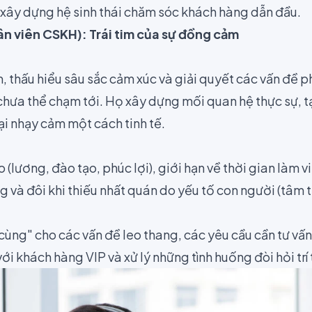
t xây dựng hệ sinh thái chăm sóc khách hàng dẫn đầu.
 viên CSKH): Trái tim của sự đồng cảm
 thấu hiểu sâu sắc cảm xúc và giải quyết các vấn đề p
hưa thể chạm tới. Họ xây dựng mối quan hệ thực sự, t
nại nhạy cảm một cách tinh tế.
o (lương, đào tạo, phúc lợi), giới hạn về thời gian làm 
 và đôi khi thiếu nhất quán do yếu tố con người (tâm t
cùng" cho các vấn đề leo thang, các yêu cầu cần tư vấ
i khách hàng VIP và xử lý những tình huống đòi hỏi trí