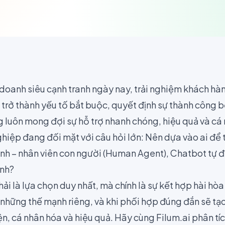
h doanh siêu cạnh tranh ngày nay, trải nghiệm khách h
trở thành yếu tố bắt buộc, quyết định sự thành công 
 luôn mong đợi sự hỗ trợ nhanh chóng, hiệu quả và cá 
ghiệp đang đối mặt với câu hỏi lớn: Nên dựa vào ai để 
nh – nhân viên con người (Human Agent), Chatbot tự đ
inh?
hải là lựa chọn duy nhất, mà chính là sự kết hợp hài hòa
 những thế mạnh riêng, và khi phối hợp đúng đắn sẽ tạ
, cá nhân hóa và hiệu quả. Hãy cùng Filum.ai phân tích