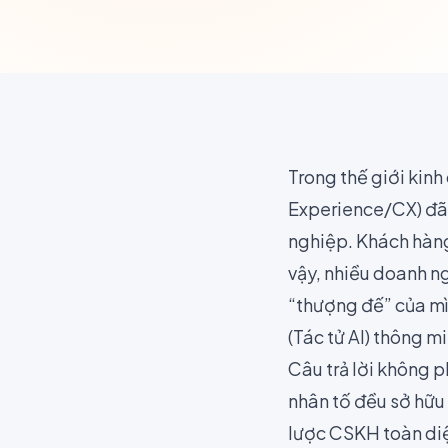
Trong thế giới kin
Experience/CX) đã 
nghiệp. Khách hàng
vậy, nhiều doanh n
“thượng đế” của mì
(Tác tử AI) thông m
Câu trả lời không p
nhân tố đều sở hữu
lược CSKH toàn diện