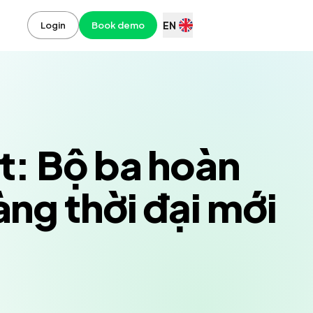
EN
Login
Book demo
t: Bộ ba hoàn
ng thời đại mới