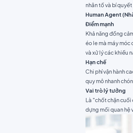
nhân tố và bí quyế
Human Agent (Nhân
Điểm mạnh
Khả năng đồng cảm,
éo le mà máy móc c
và xử lý các khiếu 
Hạn chế
Chi phí vận hành ca
quy mô nhanh chóng
Vai trò lý tưởng
Là "chốt chặn cuối 
dựng mối quan hệ vớ