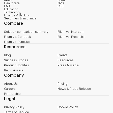
Retail
CSAT
Healthcare
NPS
F&B
CES
Education
Technology
Finance & Banking
Securities & Insurance
Compare
Solution comparison summary
Filum vs. Intercom
Filum vs. Zendesk
Filum vs. Freshchat
Filum vs. Pancake
Resources
Blog
Events
Success Stories
Resources
Product Updates
Press & Media
Brand Assets
Company
About Us
Pricing
Careers
News & Press Release
Partnership
Legal
Privacy Policy
Cookie Policy
Terms of Service