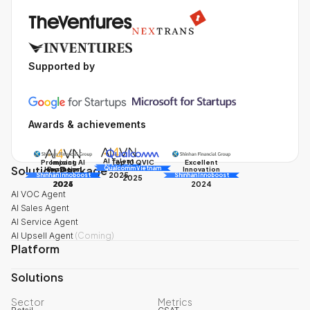
Supported by
Awards & achievements
AI Talent
Promising AI
Impact
Excellent
Top 10 QVIC
Solution Package
AI Awards
Innovation
Business
Innovation
Qualcomm Vietnam
2025
Shinhan Innoboost
AI Awards
Shinhan Innoboost
2025
2024
2025
2024
AI VOC Agent
AI Sales Agent
AI Service Agent
AI Upsell Agent
(
Coming
)
Platform
Solutions
Sector
Metrics