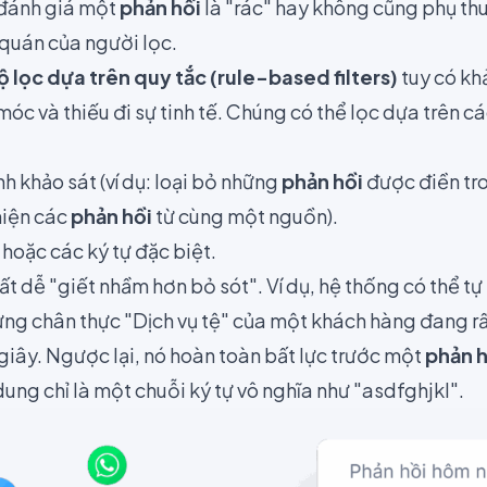
 đánh giá một
phản hồi
là "rác" hay không cũng phụ thu
 quán của người lọc.
ộ lọc dựa trên quy tắc (rule-based filters)
tuy có kh
óc và thiếu đi sự tinh tế. Chúng có thể lọc dựa trên cá
h khảo sát (ví dụ: loại bỏ những
phản hồi
được điền tro
 hiện các
phản hồi
từ cùng một nguồn).
hoặc các ký tự đặc biệt.
ất dễ "giết nhầm hơn bỏ sót". Ví dụ, hệ thống có thể t
ưng chân thực "Dịch vụ tệ" của một khách hàng đang rất 
giây. Ngược lại, nó hoàn toàn bất lực trước một
phản h
ung chỉ là một chuỗi ký tự vô nghĩa như "asdfghjkl".