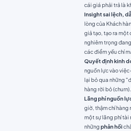
cái giá phải trả là
Insight sai lệch, 
lòng của Khách hàn
giả tạo, tạo ra một
nghiêm trọng đang
các điểm yếu chí m
Quyết định kinh d
nguồn lực vào việc
lại bỏ qua những "
hàng rời bỏ (churn).
Lãng phí nguồn lực
giờ, thậm chí hàng
một sự lãng phí tài
những
phản hồi
chấ