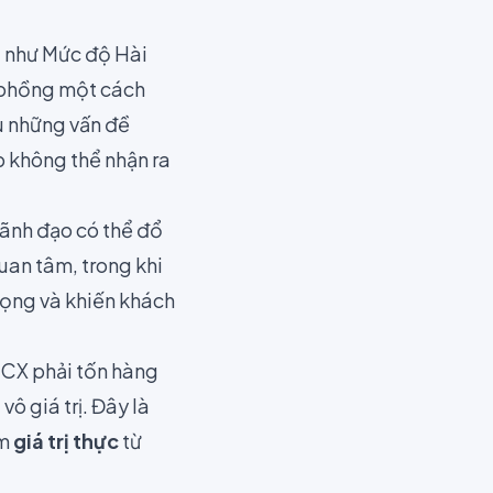
g như Mức độ Hài
i phồng một cách
ấu những vấn đề
 không thể nhận ra
lãnh đạo có thể đổ
uan tâm, trong khi
vọng và khiến khách
 CX phải tốn hàng
i
vô giá trị. Đây là
ếm
giá trị thực
từ