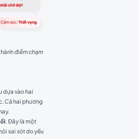
 thành điểm chạm
u dựa vào hai
c. Cả hai phương
nay.
ồi
. Đây là một
ỏi sai sót do yếu