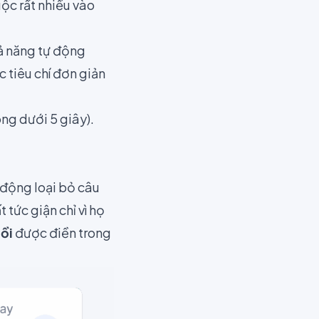
ộc rất nhiều vào
ả năng tự động
c tiêu chí đơn giản
ng dưới 5 giây).
ự động loại bỏ câu
tức giận chỉ vì họ
ồi
được điền trong