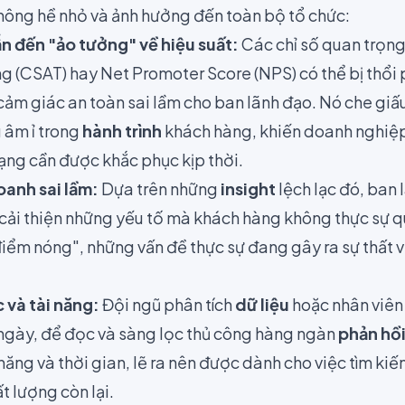
 không hề nhỏ và ảnh hưởng đến toàn bộ tổ chức:
dẫn đến "ảo tưởng" về hiệu suất:
Các chỉ số quan trọn
g (CSAT) hay Net Promoter Score (NPS) có thể bị thổ
 cảm giác an toàn sai lầm cho ban lãnh đạo. Nó che gi
 âm ỉ trong
hành trình
khách hàng, khiến doanh nghiệp
ạng cần được khắc phục kịp thời.
oanh sai lầm:
Dựa trên những
insight
lệch lạc đó, ban 
 cải thiện những yếu tố mà khách hàng không thực sự q
điểm nóng", những vấn đề thực sự đang gây ra sự thất 
 và tài năng:
Đội ngũ phân tích
dữ liệu
hoặc nhân viên
 ngày, để đọc và sàng lọc thủ công hàng ngàn
phản hồ
 năng và thời gian, lẽ ra nên được dành cho việc tìm ki
t lượng còn lại.