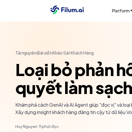
Platform
Tài nguyên
›
Bài viết
›
Khảo Sát Khách Hàng
Loại bỏ phản h
quyết làm sạch
Khám phá cách GenAI và AI Agent giúp "đọc vị" và loại
Xây dựng insight khách hàng đáng tin cậy từ dữ liệu V
Huy Nguyen
·
11
phút đọc