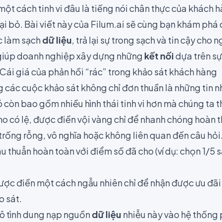
một cách tinh vi đâu là tiếng nói chân thực của khách 
ại bỏ. Bài viết này của Filum.ai sẽ cùng bạn khám ph
c làm sạch
dữ liệu
, trả lại sự trong sạch và tin cậy cho
 giúp doanh nghiệp xây dựng những
kết nối
dựa trên s
 Cái giá của phản hồi “rác” trong khảo sát khách hàng
ng các cuộc khảo sát không chỉ đơn thuần là những tin
ó còn bao gồm nhiều hình thái tinh vi hơn mà chúng ta 
ho có lệ, được điền vội vàng chỉ để nhanh chóng hoàn 
trống rỗng, vô nghĩa hoặc không liên quan đến câu hỏi
 thuẫn hoàn toàn với điểm số đã cho (ví dụ: chọn 1/5 
.
được điền một cách ngẫu nhiên chỉ để nhận được ưu đã
o sát.
ô tình dung nạp nguồn
dữ liệu
nhiễu này vào hệ thống p