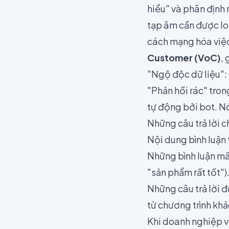
hiểu" và phân định 
tạp âm cần được lo
cách mạng hóa việ
Customer (VoC)
,
"Ngộ độc dữ liệu":
"Phản hồi rác" tro
tự động bởi bot. N
Những câu trả lời c
Nội dung bình luận 
Những bình luận mâu
"sản phẩm rất tốt")
Những câu trả lời 
từ chương trình khả
Khi doanh nghiệp v