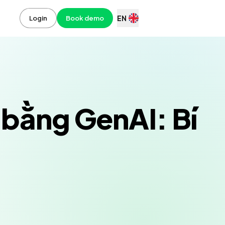
EN
Login
Book demo
 bằng GenAI: Bí