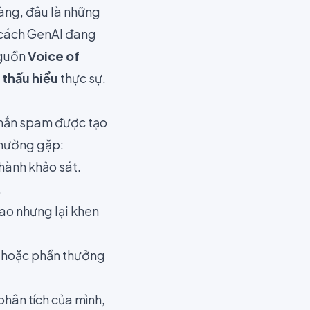
hàng, đâu là những
á cách GenAI đang
 nguồn
Voice of
ự
thấu hiểu
thực sự.
 nhắn spam được tạo
thường gặp:
thành khảo sát.
.
sao nhưng lại khen
i hoặc phần thưởng
hân tích của mình,