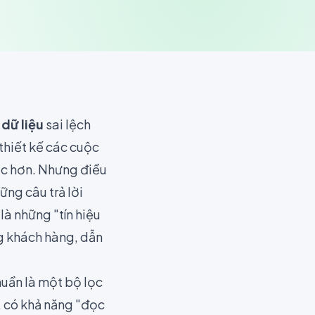
g
dữ liệu
sai lệch
thiết kế các cuộc
ắc hơn. Nhưng điều
ững câu trả lời
là những "tín hiệu
ng khách hàng, dẫn
uần là một bộ lọc
, có khả năng "đọc