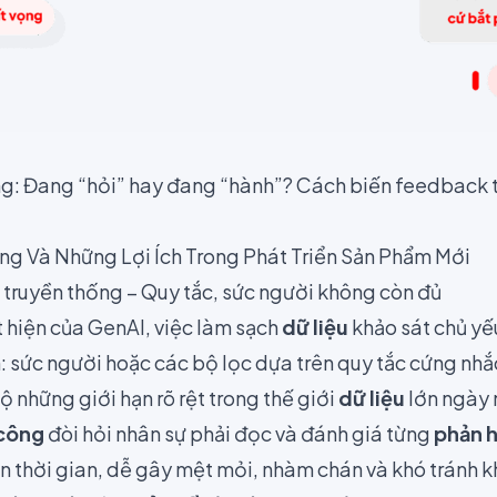
ng: Đang “hỏi” hay đang “hành”? Cách biến feedback
g Và Những Lợi Ích Trong Phát Triển Sản Phẩm Mới
c truyền thống – Quy tắc, sức người không còn đủ
t hiện của GenAI, việc làm sạch
dữ liệu
khảo sát chủ yế
 sức người hoặc các bộ lọc dựa trên quy tắc cứng nhắ
 những giới hạn rõ rệt trong thế giới
dữ liệu
lớn ngày 
công
đòi hỏi nhân sự phải đọc và đánh giá từng
phản h
n thời gian, dễ gây mệt mỏi, nhàm chán và khó tránh kh