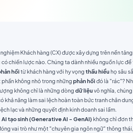
i nghiệm Khách hàng (CX) được xây dựng trên nền tản
 có chiến lược nào. Chúng ta dành nhiều nguồn lực để 
phản hồi
từ khách hàng với hy vọng
thấu hiểu
họ sâu s
ột phần không nhỏ trong những
phản hồi
đó là "rác"? Nh
lượng không chỉ là những dòng
dữ liệu
vô nghĩa, chúng 
có khả năng làm sai lệch hoàn toàn bức tranh chân du
lệch lạc và những quyết định kinh doanh sai lầm.
,
AI tạo sinh (Generative AI - GenAI)
không chỉ đơn th
óng vai trò như một "chuyên gia ngôn ngữ" thông thái