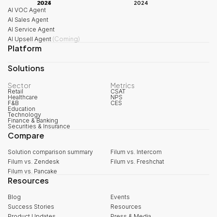
2024
2025
2024
AI VOC Agent
AI Sales Agent
AI Service Agent
AI Upsell Agent
(
Coming
)
Platform
Solutions
Sector
Metrics
Retail
CSAT
Healthcare
NPS
F&B
CES
Education
Technology
Finance & Banking
Securities & Insurance
Compare
Solution comparison summary
Filum vs. Intercom
Filum vs. Zendesk
Filum vs. Freshchat
Filum vs. Pancake
Resources
Blog
Events
Success Stories
Resources
Product Updates
Press & Media