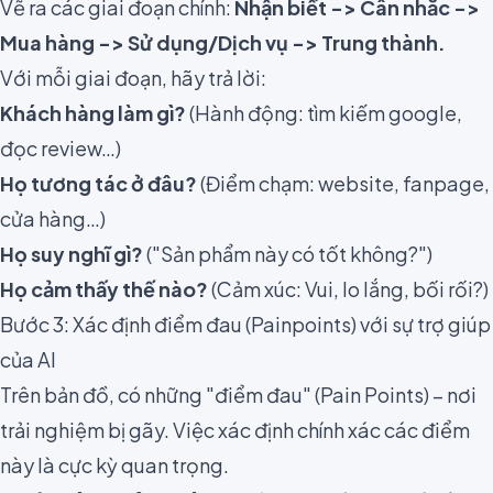
Vẽ ra các giai đoạn chính:
Nhận biết -> Cân nhắc ->
Mua hàng -> Sử dụng/Dịch vụ -> Trung thành.
Với mỗi giai đoạn, hãy trả lời:
Khách hàng làm gì?
(Hành động: tìm kiếm google,
đọc review…)
Họ tương tác ở đâu?
(Điểm chạm: website, fanpage,
cửa hàng…)
Họ suy nghĩ gì?
("Sản phẩm này có tốt không?")
Họ cảm thấy thế nào?
(Cảm xúc: Vui, lo lắng, bối rối?)
Bước 3: Xác định điểm đau (Painpoints) với sự trợ giúp
của AI
Trên bản đồ, có những "điểm đau" (Pain Points) – nơi
trải nghiệm bị gãy. Việc xác định chính xác các điểm
này là cực kỳ quan trọng.