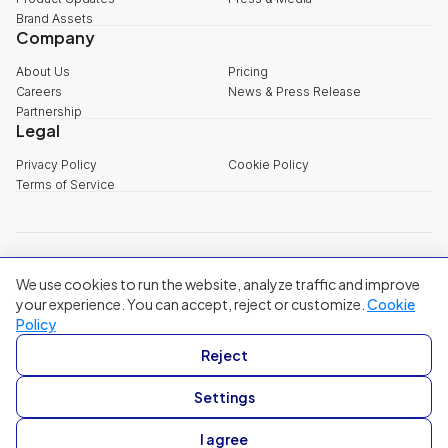
Brand Assets
Company
About Us
Pricing
Careers
News & Press Release
Partnership
Legal
Privacy Policy
Cookie Policy
Terms of Service
explore@filum.ai
We use cookies to run the website, analyze traffic and improve
+84 888 18 1313
Head Office
:
3rd Floor, 65-67 B4 Street, Sala Urban Area, An Khanh
your experience. You can accept, reject or customize.
Cookie
Ward, Ho Chi Minh City
Policy
Singapore
:
20A Tanjong Pagar Road, Singapore
Reject
© 2024 Filum Inc. All rights reserved.
Settings
I agree