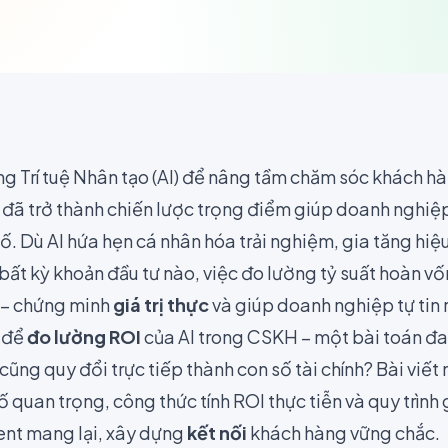
ng Trí tuệ Nhân tạo (AI) để nâng tầm chăm sóc khách 
 đã trở thành chiến lược trọng điểm giúp doanh nghiệ
ố. Dù AI hứa hẹn cá nhân hóa trải nghiệm, gia tăng hiệ
 bất kỳ khoản đầu tư nào, việc đo lường tỷ suất hoàn vốn
 – chứng minh
giá trị thực
và giúp doanh nghiệp tự tin 
 để
đo lường ROI
của AI trong CSKH – một bài toán đa c
cũng quy đổi trực tiếp thành con số tài chính? Bài viết 
số quan trọng, công thức tính ROI thực tiễn và quy trình
gent mang lại, xây dựng
kết nối
khách hàng vững chắc.