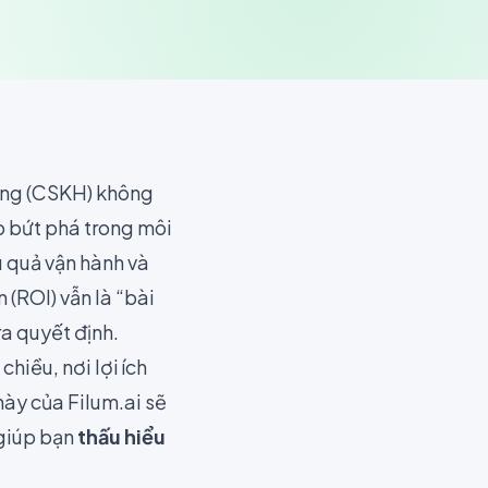
hàng (CSKH) không
p bứt phá trong môi
u quả vận hành và
 (ROI) vẫn là “bài
ra quyết định.
hiều, nơi lợi ích
này của Filum.ai sẽ
 giúp bạn
thấu hiểu