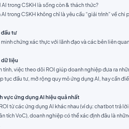
I AI trong CSKH là sống còn & thách thức?
AI trong CSKH không chỉ là yêu cầu “giải trình” về chi
 đầu tư
 minh chứng xác thực với lãnh đạo và các bên liên quan v
 dữ liệu
m tính, việc theo dõi ROI giúp doanh nghiệp đưa ra nh
ếp tục đầu tư, mở rộng quy mô ứng dụng AI, hay cần điề
nh vực ứng dụng AI hiệu quả nhất
OI từ các ứng dụng AI khác nhau (ví dụ: chatbot trả lờ
hân tích VoC), doanh nghiệp có thể xác định đâu là nhữ
.