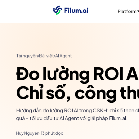
Platform
Tài nguyên
›
Bài viết
›
AI Agent
Đo lường ROI A
Chỉ số, công thứ
Hướng dẫn đo lường ROI AI trong CSKH: chỉ số then ch
quả – tối ưu đầu tư AI Agent với giải pháp Filum.ai.
Huy Nguyen
·
13
phút đọc