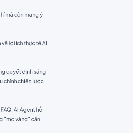
 phí mà còn mang ý
ề lợi ích thực tế AI
ững quyết định sáng
u chỉnh chiến lược
i FAQ, AI Agent hỗ
ng "mỏ vàng" cần