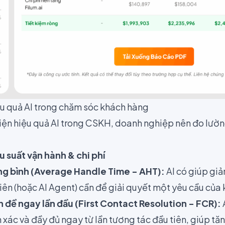
ệu quả AI trong chăm sóc khách hàng
iện hiệu quả AI trong CSKH, doanh nghiệp nên đo lườn
u suất vận hành & chi phí
ung bình (Average Handle Time - AHT):
AI có giúp giả
iên (hoặc AI Agent) cần để giải quyết một yêu cầu củ
ấn đề ngay lần đầu (First Contact Resolution - FCR):
nh xác và đầy đủ ngay từ lần tương tác đầu tiên, giúp tă