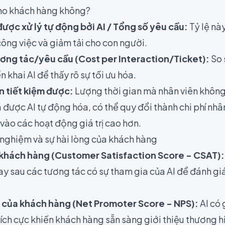
cho khách hàng không?
ược xử lý tự động bởi AI / Tổng số yêu cầu:
Tỷ lệ nà
ông việc và giảm tải cho con người.
ương tác/yêu cầu (Cost per Interaction/Ticket):
So 
ển khai AI để thấy rõ sự tối ưu hóa.
n tiết kiệm được:
Lượng thời gian mà nhân viên không
đã được AI tự động hóa, có thể quy đổi thành chi phí nhâ
ư vào các hoạt động giá trị cao hơn.
i nghiệm và sự hài lòng của khách hàng
 khách hàng (Customer Satisfaction Score - CSAT)
:
y sau các tương tác có sự tham gia của AI để đánh gi
h của khách hàng (Net Promoter Score - NPS)
:
AI có 
tích cực khiến khách hàng sẵn sàng giới thiệu thương 