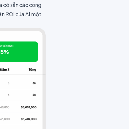
a có sẵn các công
oán ROI của AI một