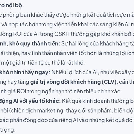
rợ nội bộ
ác phòng ban khác thấy được những kết quả tích cực mà 
và hợp tác hơn trong việc triển khai các sáng kiến AI 
 lường ROI của AI trong CSKH thường gặp khó khăn bởi
hình, khó quy thành tiền:
Sự hài lòng của khách hàng tă
i thiện, hay tinh thần nhân viên tốt hơn là những lợi í
ột giá trị tiền tệ cụ thể là rất khó.
 khó nhìn thấy ngay:
Nhiều lợi ích của AI, như việc xây
àng hay tăng
giá trị vòng đời khách hàng (CLV)
, cần t
ánh giá ROI trong ngắn hạn trở nên thiếu chính xác.
động AI với yếu tố khác:
Kết quả kinh doanh thường b
hời (chiến dịch marketing, thay đổi sản phẩm, biến động
h xác phần đóng góp của riêng AI vào những kết quả đó
 trọng.