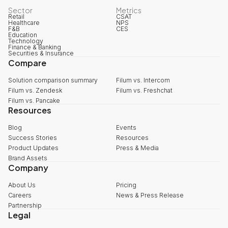
Sector
Metrics
Retail
CSAT
Healthcare
NPS
F&B
CES
Education
Technology
Finance & Banking
Securities & Insurance
Compare
Solution comparison summary
Filum vs. Intercom
Filum vs. Zendesk
Filum vs. Freshchat
Filum vs. Pancake
Resources
Blog
Events
Success Stories
Resources
Product Updates
Press & Media
Brand Assets
Company
About Us
Pricing
Careers
News & Press Release
Partnership
Legal