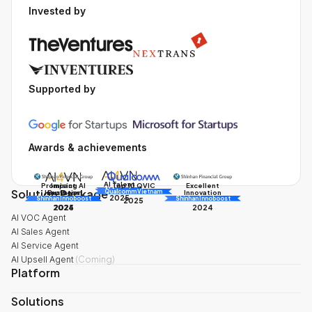
Invested by
Supported by
Awards & achievements
AI Talent
Promising AI
Impact
Excellent
Top 10 QVIC
Solution Package
AI Awards
Innovation
Business
Innovation
Qualcomm Vietnam
2025
Shinhan Innoboost
AI Awards
Shinhan Innoboost
2025
2024
2025
2024
AI VOC Agent
AI Sales Agent
AI Service Agent
AI Upsell Agent
(
Coming
)
Platform
Solutions