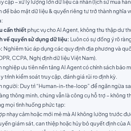
y cập – xử lý lượng lớn dữ liệu cá nhân (lịch sử mua hàn
n đề bảo mật dữ liệu & quyền riêng tư trở thành nghĩa
a:
u cần thiết
phục vụ cho AI Agent, không thu thập dư th
 về quyền sử dụng dữ liệu:
Luôn có sự đồng ý rõ ràn
p:
Nghiêm túc áp dụng các quy định địa phương và quố
GDPR, CCPA, Nghị định dữ liệu Việt Nam).
nghiệp ưu tiên nền tảng AI Agent có chính sách bảo mậ
uy trình kiểm soát truy cập, đánh giá rủi ro định kỳ.
n người: Duy trì “Human-in-the-loop” để ngăn ngừa sa
àng thông minh, chúng vẫn là công cụ hỗ trợ – không t
ng mọi tình huống phức tạp:
p nhạy cảm hoặc mới mẻ mà AI không lường trước đượ
yền giám sát, can thiệp hoặc hủy bỏ quyết định của AI