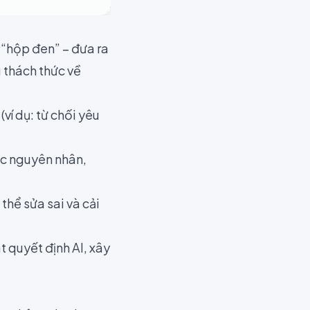
 “hộp đen” – đưa ra
u thách thức về
ví dụ: từ chối yêu
ược nguyên nhân,
 thể sửa sai và cải
t quyết định AI, xây