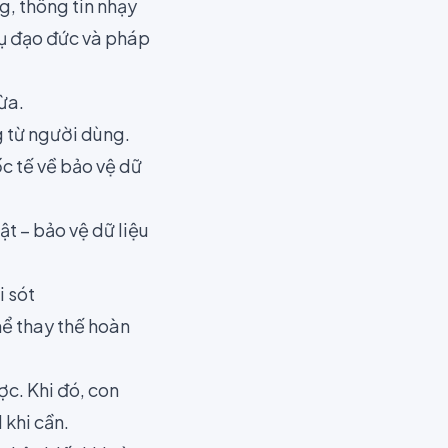
g, thông tin nhạy
 vụ đạo đức và pháp
ừa.
g từ người dùng.
c tế về bảo vệ dữ
t – bảo vệ dữ liệu
i sót
hể thay thế hoàn
c. Khi đó, con
 khi cần.