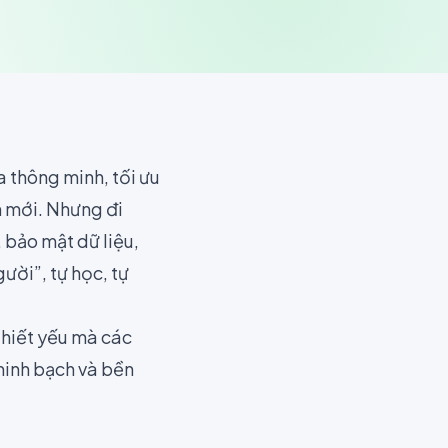
 thông minh, tối ưu
n mới. Nhưng đi
, bảo mật dữ liệu,
ười”, tự học, tự
 thiết yếu mà các
 minh bạch và bền