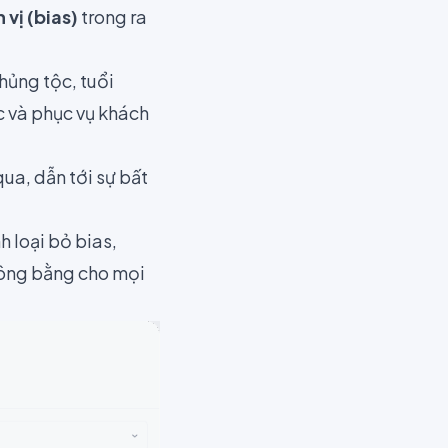
 vị (bias)
trong ra
chủng tộc, tuổi
ác và phục vụ khách
ua, dẫn tới sự bất
h loại bỏ bias,
công bằng cho mọi