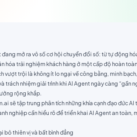
 đang mở ra vô số cơ hội chuyển đổi số: từ tự động hóa
hân hóa trải nghiệm khách hàng ở một cấp độ hoàn toà
ch vượt trội là không ít lo ngại về công bằng, minh bạch
và trách nhiệm giải trình khi AI Agent ngày càng “gần ng
hưởng rộng khắp.
um.ai sẽ tập trung phân tích những khía cạnh đạo đức AI
nh nghiệp cần hiểu rõ để triển khai AI Agent an toàn,
i bỏ thiên vị và bất bình đẳng