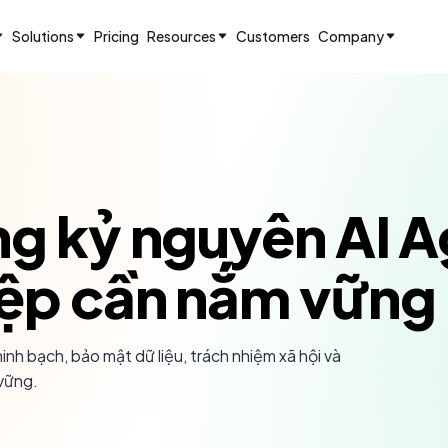
Solutions
Pricing
Resources
Customers
Company
ng kỷ nguyên AI 
iệp cần nắm vững
h bạch, bảo mật dữ liệu, trách nhiệm xã hội và
 vững.