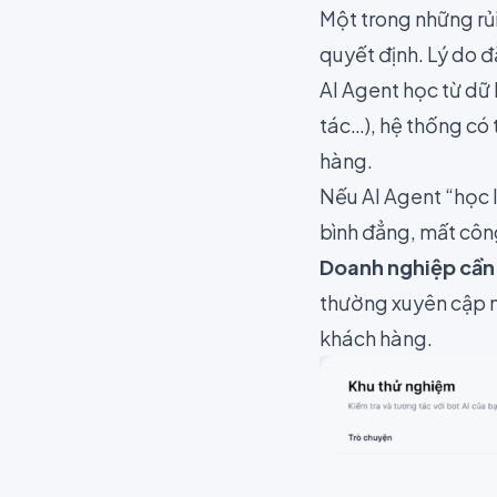
Một trong những rủi
quyết định. Lý do đ
AI Agent học từ dữ l
tác…), hệ thống có 
hàng.
Nếu AI Agent “học l
bình đẳng, mất côn
Doanh nghiệp cần
thường xuyên cập n
khách hàng.