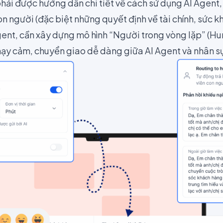
hải được hướng dẫn chi tiết về cách sử dụng AI Agent,
con người (đặc biệt những quyết định về tài chính, sức k
Agent, cần xây dựng mô hình “Người trong vòng lặp” (H
nhạy cảm, chuyển giao dễ dàng giữa AI Agent và nhân s