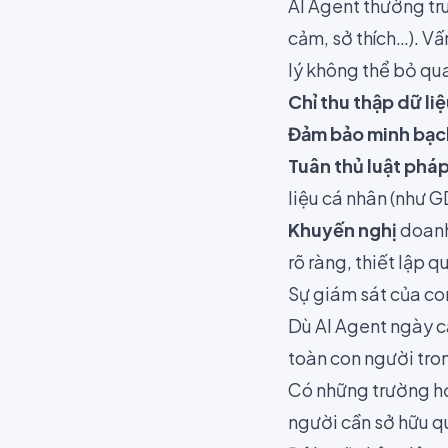
AI Agent thường tru
cảm, sở thích…). Vấ
lý không thể bỏ qu
Chỉ thu thập dữ liệ
Đảm bảo minh bạch
Tuân thủ luật phá
liệu cá nhân (như 
Khuyến nghị
doanh 
rõ ràng, thiết lập q
Sự giám sát của co
Dù AI Agent ngày c
toàn con người tro
Có những trường hợ
người cần sở hữu qu