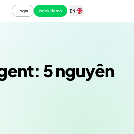
EN
Login
Book demo
Agent: 5 nguyên