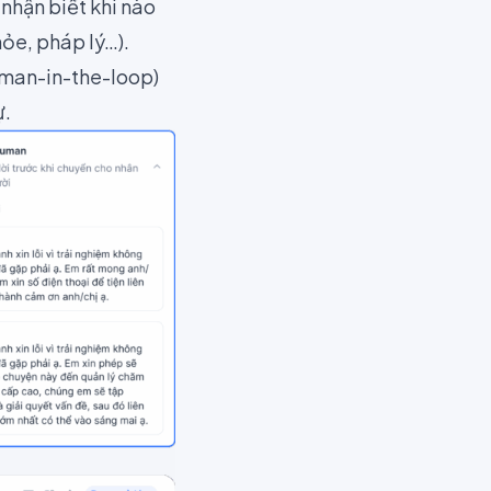
 nhận biết khi nào
hỏe, pháp lý…).
uman-in-the-loop)
ự.